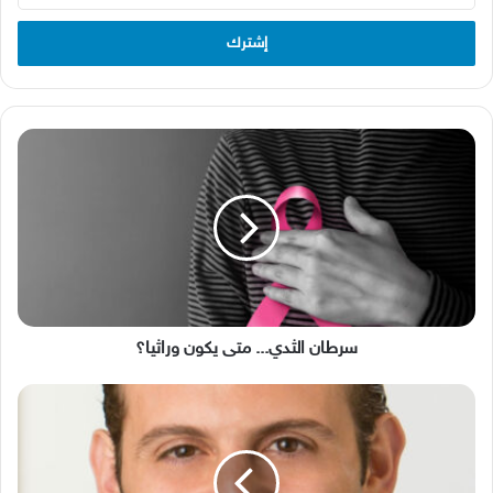
الإلكتروني
سرطان
الثدي...
متى
يكون
وراثيا؟
سرطان الثدي... متى يكون وراثيا؟
الدكتور
أنطوني
معوّض