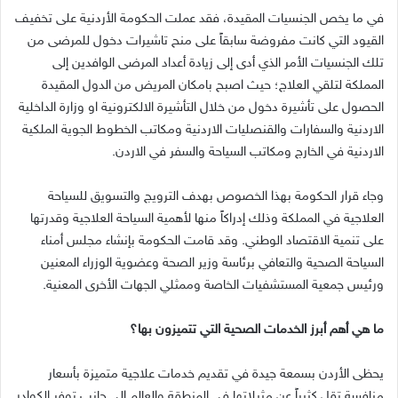
في ما يخص الجنسيات المقيدة، فقد عملت الحكومة الأردنية على تخفيف
القيود التي كانت مفروضة سابقاً على منح تاشيرات دخول للمرضى من
تلك الجنسيات الأمر الذي أدى إلى زيادة أعداد المرضى الوافدين إلى
المملكة لتلقي العلاج؛ حيث اصبح بامكان المريض من الدول المقيدة
الحصول على تأشيرة دخول من خلال التأشيرة الالكترونية او وزارة الداخلية
الاردنية والسفارات والقنصليات الاردنية ومكاتب الخطوط الجوية الملكية
الاردنية في الخارج ومكاتب السياحة والسفر في الاردن.
وجاء قرار الحكومة بهذا الخصوص بهدف الترويج والتسويق للسياحة
العلاجية في المملكة وذلك إدراكاً منها لأهمية السياحة العلاجية وقدرتها
على تنمية الاقتصاد الوطني. وقد قامت الحكومة بإنشاء مجلس أمناء
السياحة الصحية والتعافي برئاسة وزير الصحة وعضوية الوزراء المعنين
ورئيس جمعية المستشفيات الخاصة وممثلي الجهات الأخرى المعنية.
ما هي أهم أبرز الخدمات الصحية التي تتميزون بها؟
يحظى الأردن بسمعة جيدة في تقديم خدمات علاجية متميزة بأسعار
منافسة تقل كثيراً عن مثيلاتها في المنطقة والعالم إلى جانب توفر الكوادر