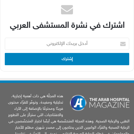
اشترك في نشرة المستشفى العربي
أدخل
بريدك
الإلكتروني
هذه المجلّة هي ذات أهمية إخبارية،
تحليلية ومفيدة، وتوفّر للقرّاء محتوى
فريدًا ومحترفًا بالإضافة إلى الآراء
والافتتاحيات التي ستركّز على التطوير
الطبي والرعاية الصحية. وهذه المجلة المتخصّصة هي أيضًا اختيار المتخصّصين في
الرعاية الصحية والقرّاء الواعيين الذين يحتاجون إلى مصدر شهري مطلع للأخبار
والمعلومات في قطاع الرعاية الصحية الإقليمي. نهدف إلى التميّز في تقاريرنا