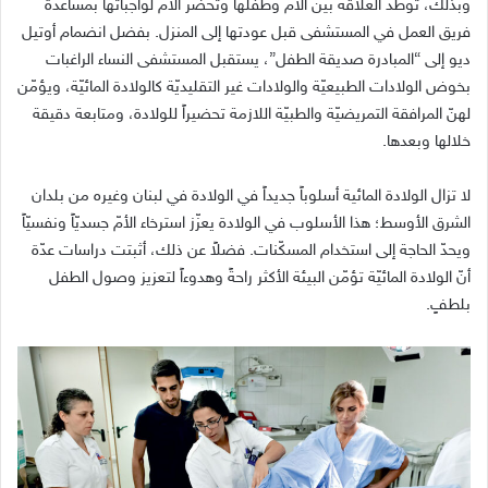
وبذلك، تُوطّد العلاقة بين الأم وطفلها وتُحضَّر الأمّ لواجباتها بمساعدة
فريق العمل في المستشفى قبل عودتها إلى المنزل. بفضل انضمام أوتيل
ديو إلى “المبادرة صديقة الطفل”، يستقبل المستشفى النساء الراغبات
بخوض الولادات الطبيعيّة والولادات غير التقليديّة كالولادة المائيّة، ويؤمّن
لهنّ المرافقة التمريضيّة والطبيّة اللازمة تحضيراً للولادة، ومتابعة دقيقة
خلالها وبعدها.
لا تزال الولادة المائية أسلوباً جديداً في الولادة في لبنان وغيره من بلدان
الشرق الأوسط؛ هذا الأسلوب في الولادة يعزّز استرخاء الأمّ جسديّاً ونفسيّاً
ويحدّ الحاجة إلى استخدام المسكّنات. فضلاً عن ذلك، أثبتت دراسات عدّة
أنّ الولادة المائيّة تؤمّن البيئة الأكثر راحةً وهدوءاً لتعزيز وصول الطفل
بلطفٍ.