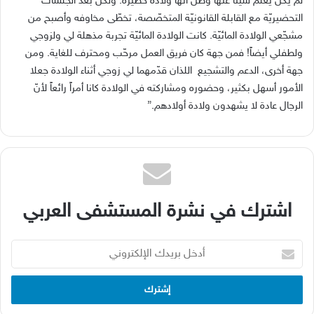
لم يكن يعلم شيئاً عنها وظنّ أنّها ولادة خطيرة. ولكن بعد الجلسات
التحضيريّة مع القابلة القانونيّة المتخصّصة، تخطّى مخاوفه وأصبح من
مشجّعي الولادة المائيّة. كانت الولادة المائيّة تجربة مذهلة لي ولزوجي
ولطفلي أيضاً! فمن جهة كان فريق العمل مرحّب ومحترف للغاية. ومن
جهة أخرى، الدعم والتشجيع اللذان قدّمهما لي زوجي أثناء الولادة جعلا
الأمور أسهل بكثير، وحضوره ومشاركته في الولادة كانا أمراً رائعاً لأنّ
الرجال عادة لا يشهدون ولادة أولادهم.”
اشترك في نشرة المستشفى العربي
أدخل
بريدك
الإلكتروني