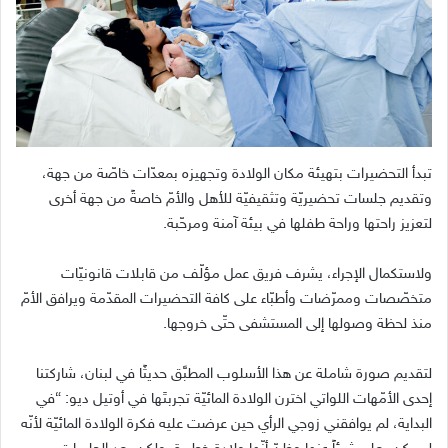
تبدأ التحضيرات بتهيئة مكان الولادة وتجهيزه بمعدّات خاصّة من جهة،
وتقديم جلسات تحضيريّة وتثقيفيّة للأهل والأمّ خاصةً من جهة أخرى
لتعزيز راحتها وراحة طفلها في بيئة آمنة ومرحّبة.
ولاستكمال الإجراء، يشرف فريق عمل مؤلّف من قابلات قانونيّات
متخصّصات وممرّضات وأطبّاء على كافة التحضيرات المقدّمة ويرافق الأمّ
منذ لحظة وصولها إلى المستشفى حتّى خروجها.
لتقديم صورة شاملة عن هذا الأسلوب المطبَّق حديثًا في لبنان، شاركتنا
إحدى الأمّهات اللواتي اخترن الولادة المائيّة تجربتَها في أوتيل ديو: “في
البداية، لم يوافقني زوجي الرأي حين عرضت عليه فكرة الولادة المائيّة لأنّه