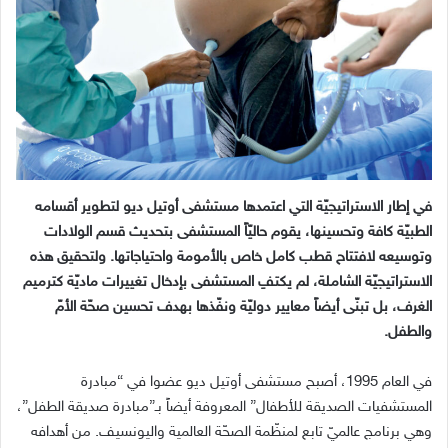
في إطار الاستراتيجيّة التي اعتمدها مستشفى أوتيل ديو لتطوير أقسامه
الطبيّة كافة وتحسينها، يقوم حاليّاً المستشفى بتحديث قسم الولادات
وتوسيعه لافتتاح قطب كامل خاص بالأمومة واحتياجاتها. ولتحقيق هذه
الاستراتيجيّة الشاملة، لم يكتفِ المستشفى بإدخال تغييرات ماديّة كترميم
الغرف، بل تبنّى أيضاً معايير دوليّة ونفّذها بهدف تحسين صحّة الأمّ
والطفل.
في العام 1995، أصبح مستشفى أوتيل ديو عضوا في “مبادرة
المستشفيات الصديقة للأطفال” المعروفة أيضاً بـ”مبادرة صديقة الطفل”،
وهي برنامج عالميّ تابع لمنظّمة الصحّة العالمية واليونسيف. من أهدافه