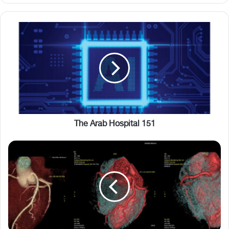
The
Arab
Hospital
151
The Arab Hospital 151
مركز
ويست
بيي
مديكير
-
الدوحة