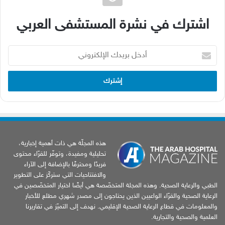
اشترك في نشرة المستشفى العربي
أدخل
بريدك
الإلكتروني
هذه المجلّة هي ذات أهمية إخبارية،
تحليلية ومفيدة، وتوفّر للقرّاء محتوى
فريدًا ومحترفًا بالإضافة إلى الآراء
والافتتاحيات التي ستركّز على التطوير
الطبي والرعاية الصحية. وهذه المجلة المتخصّصة هي أيضًا اختيار المتخصّصين في
الرعاية الصحية والقرّاء الواعيين الذين يحتاجون إلى مصدر شهري مطلع للأخبار
والمعلومات في قطاع الرعاية الصحية الإقليمي. نهدف إلى التميّز في تقاريرنا
العلمية والصحية والتجارية.