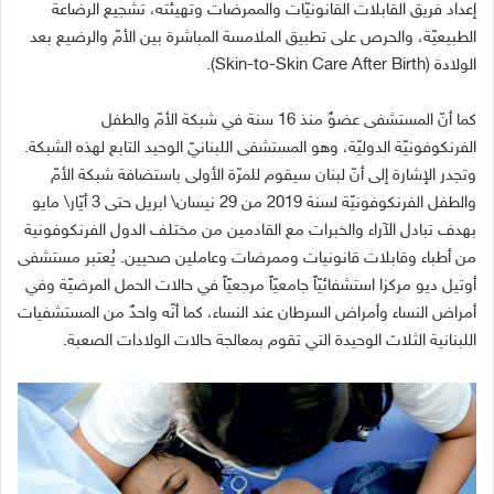
إعداد فريق القابلات القانونيّات والممرضات وتهيئته، تشجيع الرضاعة
الطبيعيّة، والحرص على تطبيق الملامسة المباشرة بين الأمّ والرضيع بعد
الولادة (Skin-to-Skin Care After Birth).
كما أنّ المستشفى عضوٌ منذ 16 سنة في شبكة الأمّ والطفل
الفرنكوفونيّة الدوليّة، وهو المستشفى اللبنانيّ الوحيد التابع لهذه الشبكة.
وتجدر الإشارة إلى أنّ لبنان سيقوم للمرّة الأولى باستضافة شبكة الأمّ
والطفل الفرنكوفونيّة لسنة 2019 من 29 نيسان\ ابريل حتى 3 أيّار\ مايو
بهدف تبادل الآراء والخبرات مع القادمين من مختلف الدول الفرنكوفونية
من أطباء وقابلات قانونيات وممرضات وعاملين صحيين. يُعتبر مستشفى
أوتيل ديو مركزا استشفائيّاً جامعيّاً مرجعيّاً في حالات الحمل المرضيّة وفي
أمراض النساء وأمراض السرطان عند النساء، كما أنّه واحدٌ من المستشفيات
اللبنانية الثلاث الوحيدة التي تقوم بمعالجة حالات الولادات الصعبة.