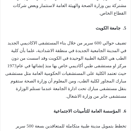
‬القطاع‭ ‬الخاص‭.‬
5. ‬ جامعة‭ ‬الكويت
‬مركز‭ ‬او‭ ‬مستشفى‭ ‬طبي‭ ‬أكاديمي‭ ‬خاص‭ ‬بها‭ ‬منذ‭ ‬إنشائها‭ ‬في‭ ‬عام‭ ‬1973‭
‬مستشفى‭ ‬جابر‭ ‬من‭ ‬وزارة‭ ‬الاشغال‭.‬
6. ‬ المؤسسة‭ ‬العامة‭ ‬للتأمينات‭ ‬الاجتماعية