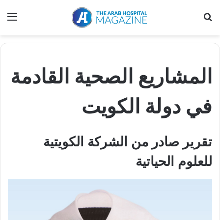
بحث عن
الق
‬في‭ ‬دولة‭ ‬الكويت
‬للعلوم‭ ‬الحياتية‭ ‬