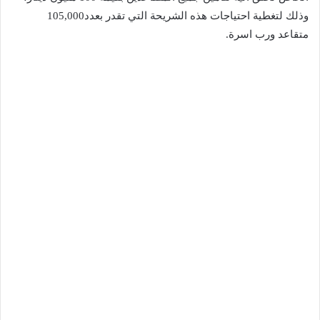
‬وذلك‭ ‬لتغطية‭ ‬احتياجات‭ ‬هذه‭ ‬الشريحة‭ ‬التي‭ ‬تقدر‭ ‬بعدد‭ ‬105‭,‬000‭
‬متقاعد‭ ‬ورب‭ ‬اسرة‭.‬