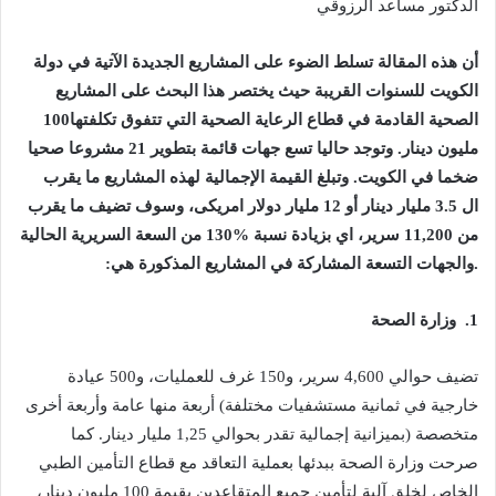
الدكتور‭ ‬مساعد‭ ‬الرزوقي‭ ‬
‬الصحية‭ ‬القادمة‭ ‬في‭ ‬قطاع‭ ‬الرعاية‭ ‬الصحية‭ ‬التي‭ ‬تتفوق‭ ‬تكلفتها‭ ‬100‭
.‬والجهات‭ ‬التسعة‭ ‬المشاركة‭ ‬في‭ ‬المشاريع‭ ‬المذكورة‭ ‬هي‭:‬
1.‭ ‬ وزارة‭ ‬الصحة‭ ‬
‬متخصصة‭) ‬بميزانية‭ ‬إجمالية‭ ‬تقدر‭ ‬بحوالي‭ ‬1‭,‬25‭ ‬مليار‭ ‬دينار‭.‬