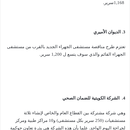
‬1‭,‬168‭ ‬سرير‭.‬
3.‬ الديوان‭ ‬الأميري
‬الجهراء‭ ‬القائم‭ ‬والذي‭ ‬سوف‭ ‬يتسع‭ ‬ل1‭,‬200‭ ‬ سرير‭.‬
4. ‬ الشركة‭ ‬الكويتية‭ ‬للضمان‭ ‬الصحي