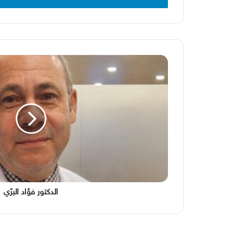
الدكتور
فؤاد
البرّي
الدكتور فؤاد البرّي