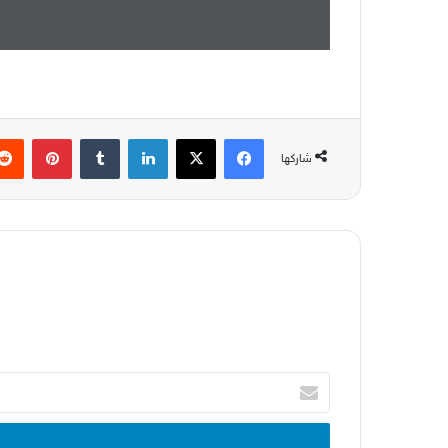
فيسبوك
‫X
لينكدإن
بينتير
شاركها
أدخل
بريدك
الإلكتروني