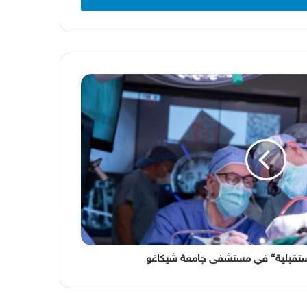
مستقبلية“ في مستشفى جامعة شيكاغو