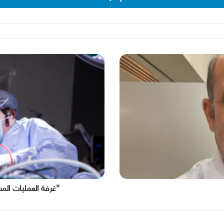
”غرفة
العمليات
المستقبلية“
في
مستشفى
جامعة
شيكاغو
”غرفة العمليات ال