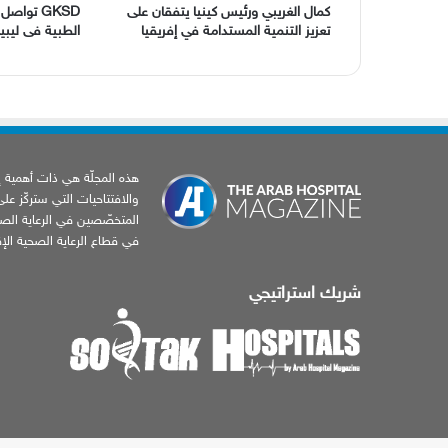
كمال الغريبي ورئيس كينيا يتفقان على
GKSD تواص
تعزيز التنمية المستدامة في إفريقيا
الطبية فى ليبيا
هذه المجلّة هي ذات أهمية إخب
والافتتاحيات التي ستركّز عل
المتخصّصين في الرعاية الصح
في قطاع الرعاية الصحية الإقل
شريك استراتيجي