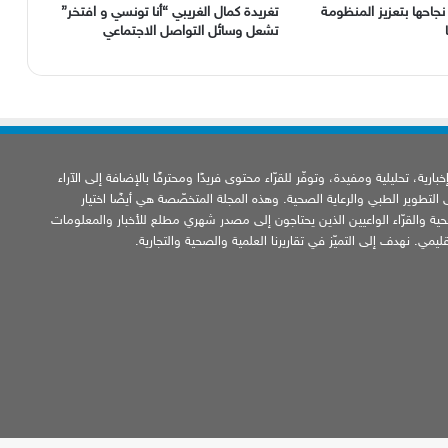
ل نجاحها بتعزيز المنظومة
‬تشعل‭ ‬وسائل‭ ‬التواصل‭ ‬الاجتماعي
ارية، تحليلية ومفيدة، وتوفّر للقرّاء محتوى فريدًا ومحترفًا بالإضافة إلى الآراء
ى التطوير الطبي والرعاية الصحية. وهذه المجلة المتخصّصة هي أيضًا اختيار
ية والقرّاء الواعيين الذين يحتاجون إلى مصدر شهري مطلع للأخبار والمعلومات
يمي. نهدف إلى التميّز في تقاريرنا العلمية والصحية والتجارية.