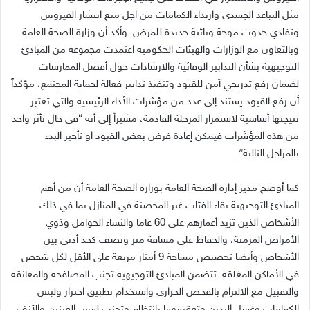
مثل التباعد الجسدي وارتداء الكمامات من اجل منع انتشار الفيروس
وتفادي حدوث موجة وبائية جديدة للمرض. وأكد أن وزارة الصحة العامة
وبالتعاون مع الوزارات والهيئات الحكومية اعتمدت مجموعة من المبادئ
التوجيهية بشأن التدابير الوقائية والارشادات حول أفضل الممارسات
لضمان رفع تدريجي آمن للقيود وتنفيذ تدابير فعالة لحماية المجتمع، مؤكداً
أن رفع القيود يستند إلى عدد من مؤشرات الأداء الرئيسية والتي تعتبر
نتيجتها أساسية لاستمرار المرحلة القادمة، مشيراً إلى أنه “في حال تأثر واحد
من هذه المؤشرات فيمكن إعادة فرض بعض القيود او تأخير البدء
بالمراحل التالية”.
كما أوضح مدير إدارة الصحة العامة بوزارة الصحة العامة أن من أهم
المبادئ التوجيهية بقاء الفئات غير المحصنة في المنازل بما في ذلك
الأشخاص الذين تزيد أعمارهم على 60 عاما والنساء الحوامل وذوي
الأمراض المزمنة، والحفاظ على مسافة متر ونصف كحد أدنى بين
الأشخاص وأيضا تخصيص مساحة 9 أمتار مربعة على الأقل لكل شخص
في الأماكن المغلقة. تتضمن المبادئ التوجيهية تجنب المصافحة والمعانقة
والتقبيل مع الالتزام بالفحص الحراري واستخدام تطبيق احتراز ولبس
الكمامات وغسل اليدين وتعقيمهما بانتظام وتجنب لمس العينين والأنف