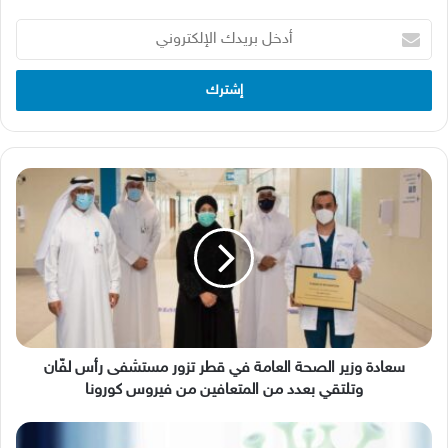
أدخل
بريدك
الإلكتروني
سعادة
وزير
الصحة
العامة
في
قطر
تزور
مستشفى
رأس
لفّان
سعادة وزير الصحة العامة في قطر تزور مستشفى رأس لفّان
وتلتقي
وتلتقي بعدد من المتعافين من فيروس كورونا
بعدد
من
لقاح