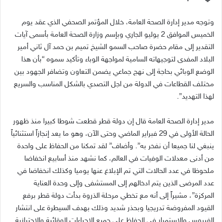
وتوجه مدير إدارة الصحة العامة، خلال المؤتمر الصحفي الذي عقد يوم
الخميس الموافق 2 يوليو الجاري وبإسم وزارة الصحة العامة بأسمى آيات
التقدير إلى مقام حضرة صاحب السمو الشيخ تميم بن حمد آل ثاني أمير
البلاد المفدى لتوجيهاته السامية لمواجهة الوباء وتأكيد سموه “بأن هذا
الوضع الوبائي بحاجة إلى نهج جماعي يضمن التعاون وتضافر الجهود بين
مختلف القطاعات في الدولة من اجل التصدي بالشكل المناسب والسريع
لهذا التهديد”.
مدير إدارة الصحة العامة قال إن دولة قطر قطعت شوطا كبيرا منذ ظهور
الحالة الأولى في 29 فبراير الماضي وحتى الآن، وهو ما يعد إنجازاً استثنائياً
ينبغي لنا جميعا أن نفخر به”. وأضاف” لقد تمكنا من الحفاظ على واحدة
من أدنى معدلات الوفيات في العالم، كما نشهد منذ أسابيع انخفاضا
ملحوظا في عدد الحالات التي تم الإبلاغ عنها يوميا وكذلك انخفاضا في
عدد المرضى الذين يتم ادخالهم إلى المستشفى وإلى وحدة العناية
المركزة”، مشيراً إلى أنه مع تخطي مرحلة الذروة بدأت دولة قطر برفع
القيود المفروضة تدريجيا وبحذر شديد وذلك بهدف السيطرة على انتشار
الفيروس والاستمرار في الحفاظ على جميع الإجراءات الوقائية والاحترازية