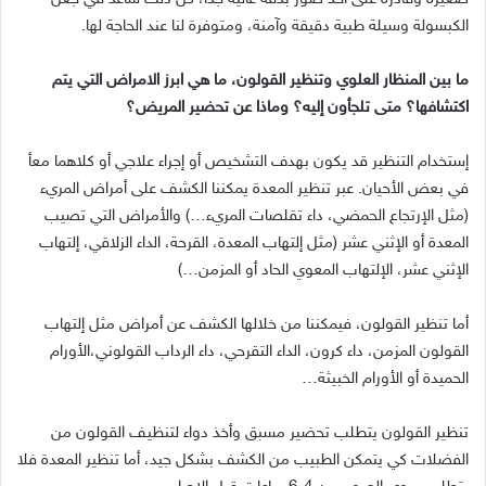
الكبسولة وسيلة طبية دقيقة وآمنة، ومتوفرة لنا عند الحاجة لها.
ما بين المنظار العلوي وتنظير القولون، ما هي ابرز الامراض التي يتم
اكتشافها؟ متى تلجأون إليه؟ وماذا عن تحضير المريض؟
إستخدام التنظير قد يكون بهدف التشخيص أو إجراء علاجي أو كلاهما معأ
في بعض الأحيان. عبر تنظير المعدة يمكننا الكشف على أمراض المريء
(مثل الإرتجاع الحمضي، داء تقلصات المريء…) والأمراض التي تصيب
المعدة أو الإثني عشر (مثل إلتهاب المعدة، القرحة، الداء الزلاقي، إلتهاب
الإثني عشر، الإلتهاب المعوي الحاد أو المزمن…)
أما تنظير القولون، فيمكننا من خلالها الكشف عن أمراض مثل إلتهاب
القولون المزمن، داء كرون، الداء التقرحي، داء الرداب القولوني،الأورام
الحميدة أو الأورام الخبيثة…
تنظير القولون يتطلب تحضير مسبق وأخذ دواء لتنظيف القولون من
الفضلات كي يتمكن الطبيب من الكشف بشكل جيد، أما تنظير المعدة فلا