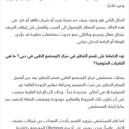
وغير ذلك).
المثال الثاني هو وجود نزيف دم نتيجة وريد أو شريان ظاهر أو بارز. في
هذه الحالة، يسمح المنظار بالوصول الى السبب والعمل على إيقاف النزيف
بشكل فعال وسريع وبالتالي منع حدوث مضاعفات خطيرة قد تؤدي
للوفاة أو الحاجة لتدخل جراحي.
نود الاضاءة على قسم التنظير في مركز كليمنصو الطبي في دبي؟ ما هي
التقنيات المتوفرة؟
يمتلك مستشفى مركز كليمنصو الطبي قسم للتنظير يعد من أفضل
أقسام التنظير من حيث التصميم ومراعاة معايير الجودة العالية غير
المتوفرة إلا في أماكن محدودة جداً، وذلك لأن الإدارة الطبية حرصت
على أن تكون تلك الشروط والمعايير موجودة ووضعت الخطة للتنفيذ منذ
بداية إنشاء المستشفى.
كما قام المستشفى بتزويد القسم بأحدث المعدات من شركات تصنف
الأولى عالمياً، فنحن نعتمد على أجهزة Olympus المعروفة بكفاءتها