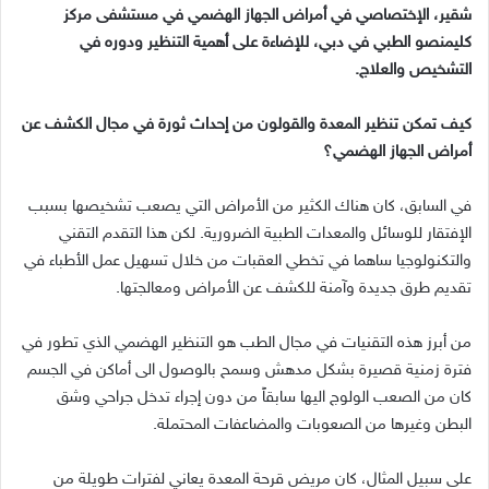
شقير، الإختصاصي في أمراض الجهاز الهضمي في مستشفى مركز
كليمنصو الطبي في دبي، للإضاءة على أهمية التنظير ودوره في
التشخيص والعلاج.
كيف تمكن تنظير المعدة والقولون من إحداث ثورة في مجال الكشف عن
أمراض الجهاز الهضمي؟
في السابق، كان هناك الكثير من الأمراض التي يصعب تشخيصها بسبب
الإفتقار للوسائل والمعدات الطبية الضرورية. لكن هذا التقدم التقني
والتكنولوجيا ساهما في تخطي العقبات من خلال تسهيل عمل الأطباء في
تقديم طرق جديدة وآمنة للكشف عن الأمراض ومعالجتها.
من أبرز هذه التقنيات في مجال الطب هو التنظير الهضمي الذي تطور في
فترة زمنية قصيرة بشكل مدهش وسمح بالوصول الى أماكن في الجسم
كان من الصعب الولوج اليها سابقاً من دون إجراء تدخل جراحي وشق
البطن وغيرها من الصعوبات والمضاعفات المحتملة.
على سبيل المثال، كان مريض قرحة المعدة يعاني لفترات طويلة من