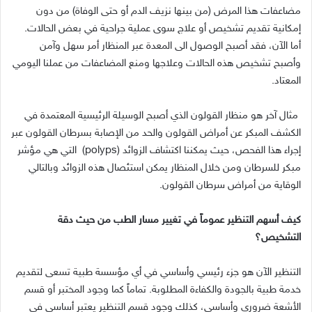
مضاعفات هذا المرض (من بينها نزيف الدم أو حتى الوفاة) من دون
إمكانية تقديم تشخيص أو علاج سوى عملية جراحية في بعض الحالات.
أما الآن، فقد أصبح الوصول الى المعدة عبر المنظار أمر سهل وآمن
وأصبح تشخيص هذه الحالات وعلاجها ومنع المضاعفات من عملنا اليومي
المعتاد.
مثال آخر هو منظار القولون الذي أصبح الوسيلة الرئيسية المعتمدة في
الكشف المبكر عن أمراض القولون والحد من الإصابة بسرطان القولون عبر
إجراء هذا الفحص، حيث يمكننا اكتشاف الزوائد (polyps) التي هي مؤشر
مبكر للسرطان ومن خلال المنظار يمكن استئصال هذه الزوائد وبالتالي
الوقاية من أمراض سرطان القولون.
كيف أسهم التنظير عموماً في تغيير مسار الطب من حيث دقة
التشخيص؟
التنظير الآن هو جزء رئيسي وأساسي في أي مؤسسة طبية تسعى لتقديم
خدمة طبية بالجودة والكفاءة المطلوبة. تماماً كما وجود المختبر أو قسم
الأشعة ضروري وأساسي، كذلك وجود قسم التنظير يعتبر أساسي في