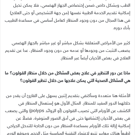
الطب وبشكل خاص ضمن إختصاص الجهاز الهضمي، فلا يمكن تخيل
إمكانية تقديم الخدمة الطبية نفسها (من جهة التشخيص أو حتى العلاج)
في هذا المجال من دون وجود المنظار كعامل أساسي في مساعدة الطبيب
بأداء دوره.
كثير من الأمراض المتعلقة بشكل مباشر أو غير مباشر بالجهاز الهضمي
يصعب التثبت من وجودها أو عدمه من دون وجود المنظار، عدا عن تقديم
العلاج في بعض الأحيان أيضاً عبر المنظار.
ماذا عن دور التنظير في علاج بعض المشاكل من خلال منظار القولون؟ ما
هي المشاكل الصحية التي يمكن علاجها من خلال تنظير القولون؟
الأمثلة هنا متعددة وسأكتفي بتقديم إثنين يسهل على القارئ أن يقدر من
خلالهما الدور المفيد للمنظار. المثال الأول هو إستعمال المنظار في
الكشف عن الأورام التي تصيب القولون (أو الزوائد polyps) والتي يصعب
في بعض الأحيان إكتشافها حتى في أدق الصور المتوفرة، فضلاً عن
إمكانية إزالة تلك الأورام بمساعدة المنظار من دون الحاجة للتدخل الجراحي
(طبعاً هناك معايير تتبع لاعتماد التقنية المناسبة مثل الحجم وموقع الورم