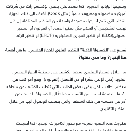
وتقنيتها اليابانية المميزة، كما نعتمد على بعض الإكسسوارات من شركات
أميركية مضمونة ومعروفة عالمياً ( مثل Cook). أضف الى ذلك، أجهزة
التنظير التي تتيح لنا إجراء مجموعة واسعة من المناظير المختلفة، إن كان
لهدف التشخيص أو العلاج مثل تنظير المعدة أو القولون أو التنظير
الصوتي(EUS) أو تنظير المجاري الصفراوية (ERCP) أو تنظير الرئة.
نسمع عن “الكبسولة الذكية” للتنظير العلوي للجهاز الهضمي. ما هي أهمية
هذا الإنجاز؟ وما مدى دقتها؟
من خلال المنظار التقليدي يمكننا الكشف على منطقة الجهاز الهضمي
العلوية (حتى الإثني عشر) أو من الأسفل (القولون)، وهو أمر كاف في
معظم الحالات. لكن يبقى بعض الحالات التي تتطلب الكشف عن منطقة
الأمعاء الدقيقة لسبب من الأسباب، فنلجأ الى الكبسولة للكشف عن
أمراض محتملة في تلك المنطقة والتي يصعب الوصول اليها من خلال
المنظار التقليدي.
تطورت هذه التقنية بسرعة مع تطور الكاميرات الرقمية كما أصبحت
صغيرة وقادرة على أخذ صور بدقة عالية جداً، كل ذلك ساعد في جعل