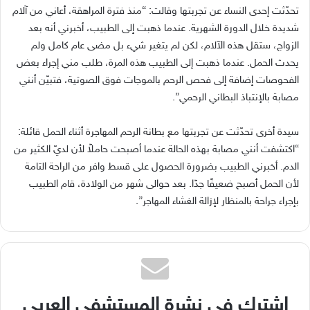
تحدّثت إحدى النساء عن تجربتها وقالت: “منذ فترة المراهقة، أعاني من آلام
شديدة خلال الدورة الشهرية. عندما ذهبت إلى الطبيب، أخبرني أنه بعد
الزواج، ستقل هذه الآلام، لكن لم يتغير شيء بل مضى عام كامل ولم
يحدث الحمل. عندما ذهبت إلى الطبيب هذه المرة، طلب مني إجراء بعض
الفحوصات إضافة إلى فحص الرحم بالموجات فوق الصوتية، فتبيّن أنني
مصابة بالإنتباذ البطاني الرحمي”.
سيدة أخرى تحدّثت عن تجربتها مع بطانة الرحم المهاجرة أثناء الحمل قائلة
:
“
اكتشفت أنني مصابة بهذه الحالة عندما أصبحت حاملاً لأن لديّ الكثير من
الدم
.
أخبرني الطبيب بضرورة الحصول على قسط وافر من الراحة التامة
لأن الحمل أصبح ضعيفًا جدًا
.
بعد حوالى شهر من الولادة، قام الطبيب
بإجراء جراحة بالمنظار لإزالة الغشاء المهاجر
”
.
اشترك في نشرة المستشفى العربي