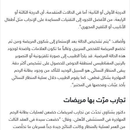
الدرجة الأولى أو الثانية؛ أما في الحالات المتقدمة، أي الدرجة الثالثة أو
الرابعة، من الأفضل اللجوء إلى التقنيات المساعِدة على الإنجاب مثل أطفال
الأنابيب أو التلقيح المجهري”
.
وأضاف
:
“يتم تشخيص الحالة بعد الإستماع إلى شكوى المريضة ومن ثم
تخضع المريضة للفحص السريري وغالباً ما تكون العلامات واضحة لوجود
هذه الحالة المرضية
.
قد يلجأ الطبيب إلى صورة تلفزيونية أو التصوير
بالرنين المغناطيسي لمنطقة الحوض للحصول على تشخيص أكثر دقة
.
يبقى المنظار النسائي هو السبيل الوحيد للتأكد من وجود بطانة الرحم
المهاجرة بشكل قطعي، كما يقوم الطبيب خلال عملية المنظار النسائي
بأخذ عيّنات وفحصها في المختبر”
.
تجارب
مرّت
بها
مريضات
دكتور بشتاوي تحدّث عن تجارب لمريضات خضعن لعمليات بطانة الرحم
المهاجرة في المستشفى الأهلي، وقال
:
”خضعت سيدة في العقد الثالث
من العمر لعملية بالمنظار وكانت النتائج جيدة جداً فسرعان ما تخلّصت