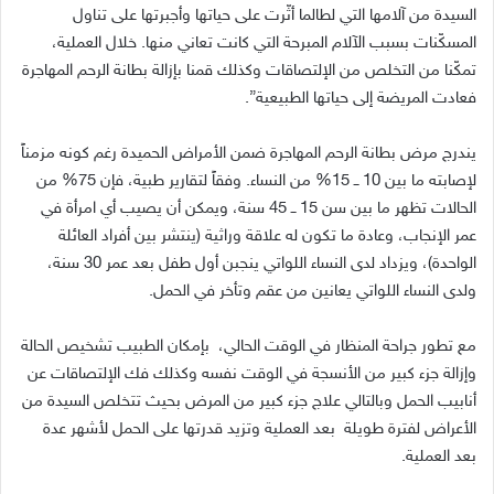
السيدة من آلامها التي لطالما أثّرت على حياتها وأجبرتها على تناول
المسكّنات بسبب الآلام المبرحة التي كانت تعاني منها
.
خلال العملية،
تمكّنا من التخلص من الإلتصاقات وكذلك قمنا بإزالة بطانة الرحم المهاجرة
فعادت المريضة إلى حياتها الطبيعية”
.
يندرج مرض بطانة الرحم المهاجرة ضمن الأمراض الحميدة رغم كونه مزمناً
لإصابته ما بين 10 ــ 15
%
من النساء
.
وفقاً لتقارير طبية، فإن 75% من
الحالات تظهر ما بين سن 15 ــ 45 سنة، ويمكن أن يصيب أي امرأة في
عمر الإنجاب، وعادة ما تكون له علاقة وراثية
(
ينتشر بين أفراد العائلة
الواحدة
)
، ويزداد لدى النساء اللواتي ينجبن أول طفل بعد عمر 30 سنة،
ولدى النساء اللواتي يعانين من عقم وتأخر في الحمل
.
مع تطور جراحة المنظار في الوقت الحالي، بإمكان الطبيب تشخيص الحالة
وإزالة جزء كبير من الأنسجة في الوقت نفسه وكذلك فك الإلتصاقات عن
أنابيب الحمل وبالتالي علاج جزء كبير من المرض بحيث تتخلص السيدة من
الأعراض لفترة طويلة بعد العملية وتزيد قدرتها على الحمل لأشهر عدة
بعد العملية.