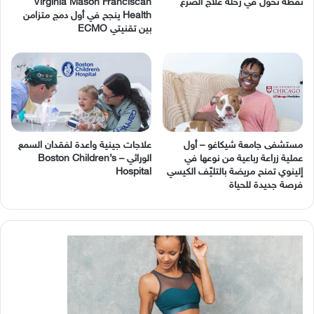
نقطة تحوّل في رحلة علاج الصرع
Virginia Mason Franciscan
Health ينجح في أول دمج متزامن
بين تقنيتي ECMO
مستشفى جامعة شيكاغو – أول
عملية زراعة رباعية من نوعها في
‬الوراثي – Boston Children’s
إلينوي تمنح مريضة بالتليّف الكيسي
Hospital
فرصة جديدة للحياة