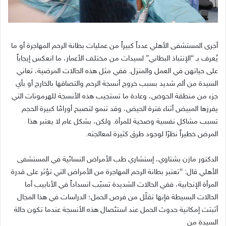
أجرى المستشفى الأهلي عدداً كبيراً من عمليات بطانة الرحم المهاجرة أو ما
يُعرف بـ “الإنتباذ البطاني” لسيدات من مختلف الأعمار، ما انعكس إيجاباً
على حياتهن في العمل والمنزل
.
ففي مثل هذه الحالات المرضية، تعاني
السيدة من ألم شديد بسبب خروج أنسجة الرحم والتصاقها بالخارج أو بأي
جزء من منطقة الحوض، وعادة ما تستجيب هذه الأنسجة للهرمونات التي
يفرزها المبيض أثناء فترة الحيض، وقد تنمو لتصبح أورامًا كبيرة الحجم
تسبب مشاكل نفسية وصحية للمرأة
.
ولكن، بشكل عام لا يعتبر هذا
المرض خطيراً نظرًا لوجود طرق كثيرة لمعالجته
.
الدكتور مازن بشتاوي، إستشاري طب الأمراض النسائية في المستشفى
الأهلي قال
:
“تعتبر بطانة الرحم المهاجرة من الأمراض التي تؤثر على قدرة
المرأة الإنجابية، ففي الحالات الشديدة تسبّب انسداداً في الأنابيب أما
الحالات البسيطة فإنها تقلّل من فرص الحمل؛ الدراسات في هذا المجال
أثبتت إمكانية حدوث الحمل عند استئصال هذه الأنسجة عندما تكون حالة
السيدة من