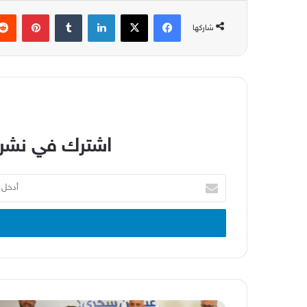
فيسبوك
‫X
لينكدإن
بينتير
شاركها
اشترك في نشرة
أدخل
بريدك
الإلكتروني
حملة