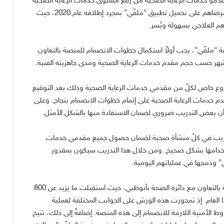
مو خدمات الرعاية الصحية من رفع مستوى خدمات الرعاية الصحية
التي يقدمونها بفضل المزايا التي توفرها المنصة وتشجيع مرضاهم على تحميل تطبيق “ملفّي” بمجرد إطلاقه عام 2020، حيث
رهم العلاجي بسهولة ويُسر.
 “ملفّي”، يجب أولاً استكمال خطوات الانضمام للمنصة بالتعاون
هر حسب حجم مقدم خدمات الرعاية الصحية ومدى جاهزيته الفنية.
وع خاص لكلّ من مقدمي خدمات الرعاية الصحية وذلك بعد التوقيع
 خدمات الرعاية الصحية على إتمام خطوات الانضمام بنجاح. وعلى
 أن بعض التدريب ضروري لضمان الاستفادة منها بالشكل الأمثل.
ر تدريب في كلّ منشأة صحية لضمان حصول جميع مقدمي خدمات
ستخدامها بشكل صحيح. ومن خلال هذا التدريب سيكون بمقدور
” ودمجها في عملياتهم اليومية.
كما تستضيف منصة “ملفّي” مجموعة من الورش التدريبية بالتعاون مع دائرة الصحة بأبوظبي، حيث استقبلت ما يزيد عن 800
لعام. إذ تمحورت هذه الورش على الجوانب المختلفة لعملية
 الأمنية اللازمة للانضمام إلى هذه المنصة. إضافةً إلى ذلك، تتيح