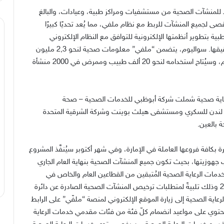
ير 2019، وبدأت عملية الربط للمنشآت الصحية من مستشفيات ومراكز طبية، وعيادات، والبالغ
200 منشأة صحية، وحُددت نهاية 2019 كحد أقصى لجميع المنشآت للربط مع نظام ملفي، مما يُعد تحديًا كبيرًا
ة بتطوير أنظمتها الإلكترونية للتوافق مع النظام الإلكتروني
لملفي، بالإضافة إلى عدد من المعايير واشتراطات يجب تحقيقها. سواليوم، يتضمن “ملفي” معلومات صحية لنحو 2,3 مليون
مريض، وسيتم لاحقًا ربط جميع المنشآت الطبية بهذا النظام، وسيُتاح استخدامه لنحو 20 ألف طبيب وممرض في 2000 منشأة
عاية صحية شملت شركة أبوظبي للخدمات الصحية – صحة
 لندن للسكري ومستشفى هيلث بوينت وشركة الشرقية المتحدة
 بالعين.
 بكافة فروعها العاملة في الإمارة، وفي شهر أكتوبر سيُنفَّذ المشروع
جهوزيتها، بحيث تكون جميع المنشآت الصحية بنهاية العام الجاري
دمات الرعاية الصحية المُتبقين من القطاعين العام والخاص في
أبوظبي باستخدام منصة “ملفّي” بحلول شهر ديسمبر 2019 وذلك تلبيةً لمتطلبات ترخيص المنشآت الصحية الصادرة عن دائرة
عاية الصحية إلى زيارة الموقع الإلكتروني لمنصة “ملفّي” على الرابط
https://malaffi.ae/en/launch-sc) الذي يحتوي على مواعيد انضمام كلّ فئة من فئات مقدمي خدمات الرعاية