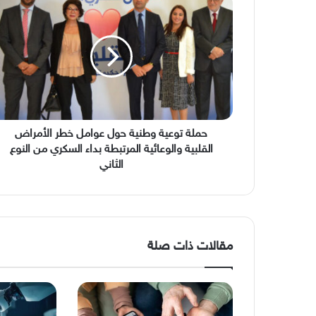
توعية
وطنية
حول
عوامل
خطر
الأمراض
القلبية
والوعائية
المرتبطة
حملة توعية وطنية حول عوامل خطر الأمراض
بداء
القلبية والوعائية المرتبطة بداء السكري من النوع
السكري
الثاني
من
النوع
الثاني
مقالات ذات صلة