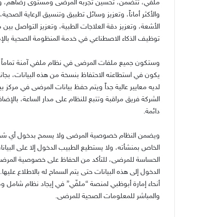
ملفي، تتضمن، تحسين تجربة المرضى ومستوى رضاهم، ومنح
والأكثر أماناً، وتعزيز وسائل تطبيق وتنسيق الرعاية الصحية
الأشعة، وتعزيز دقة العلاجات الطبية، وتعزيز التواصل بين م
توظيف الذكاء الاصطناعي في خدمة المنظومة الصحية بالإم
وستكون جميع ملفات المرضى في نظام ملفي آمنة تماماً
يكون في استطاعته الاحتفاظ بنسخة من هذه البيانات، بجانب 
لديه معايير عالية جداً ويتم حفظ بيانات المرضى في مركز بيانا
الشركة فريق مراقبة وتتبع للنظام على مدار الساعة، بالإضا
دائمة.
ويضمن النظام خصوصية المرضى ولا يسمح بدخول أي شخص ع
الخاص بمنشأته، ولا يستطيع الطبيب الدخول إلا على البيان
الحساسة للمرضى، للتأكد من الحفاظ على خصوصية المرضى
الدخول إلى هذه البيانات حتى يتم السماح له بالاطلاع عل
أنحاء إمارة أبوظبي لمنصة “ملفّي” في إيجاد نظام شامل وم
والمباشر للمعلومات الصحية للمرضى.