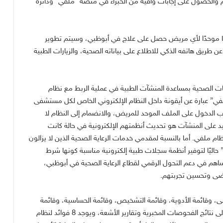
والحصول على إجابات وافية من الخبراء في منصة “ملفّي” ودائرة
ًا موحدًا لأي مريض حصل على علاج في أبوظبي، وسيتم تطوير
ن طريق هاتفه الذكي للاطلاع على بياناته الصحية، والزيارات الطبية
ت الصحية بمساعدة المنشآت الطبية في عملية الربط مع نظام
 عبارة عن أيقونة داخل النظام الإلكتروني الخاص لكل مستشفى
الدخول على الملف الموحد للمريض، والانضمام إلى النظام لا
حيد على المنشآت هو تحديث أنظمتهم الإلكترونية في حالة كانت
م ملفي. أما بالنسبة لمقدمي خدمات الرعاية الصحية الذين لا يزالون
اليًا لتوفير أنظمة سجلات طبية إلكترونية مناسبة كونها شرط
م في دعم التحول الرقمي لقطاع الرعاية الصحية في أبوظبي،
مرضى وتحسين تجربتهم.
ية للمرضى، وقائمة الأدوية، وقائمة التشخيص، وقائمة الحساسية، وقائمة
الإجراءات العلاجية، وسجل الزيارات والملاحظات، بالإضافة إلى نتائج الفحوصات المخبرية وتقارير الأشعة، ويوجد 8 فوائد لنظام