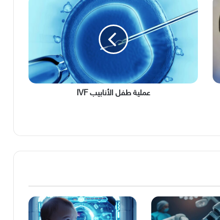
طفل
الأنابيب
IVF
عملية طفل الأنابيب IVF