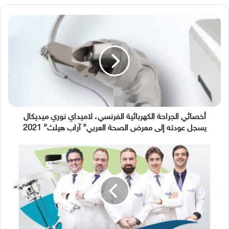
أخصائي
الجراحة
الكهربائية
الفرنسي،
لاميداي
نوري
ميديكال
يسجل
عودته
إلى
أخصائي الجراحة الكهربائية الفرنسي، لاميداي نوري ميديكال
معرض
يسجل عودته إلى معرض الصحة العربي” آراب هيلث” 2021
الصحة
العربي”
The
آراب
Arab
هيلث”
Hospital
2021
176