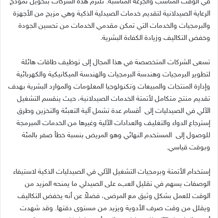
في الوقت المناسب والجرعة المناسبة. تلتزم هذه الشركات بتحويل نموذج
الرعاية الصيدلانية لتقديم خدمات الصيدلية الذكية وهي مزيج من الأجهزة
والبرمجيات والخدمات التي تمكن مقدمي الخدمات من تحسين الجودة
وخفض التكاليف وزيادة الكفاءة البشرية.
تسعى الشركات المتخصصة في هذا المجال إلى توظيف طاقات هائلة
لتطوير البرمجيات وهندسة البرمجيات والهندسة الميكانيكية والكهربائية
وإدارة المنتجات والمبيعات وتكنولوجيا المعلومات والموارد البشرية بهدف
تقديم منتج متكامل لأتمتة الخدمات الصيدلانية، حيث ينقسم التشغيل
الآلي في الصيدليات إلى أقسام عدة تشمل آلية التعبئة والتخزين وطرق
إسترجاع الدواء والتغليف والعدادات الآلية وغيرها من الخدمات المبرمجة
للوصول إلى المستخدم النهائي وهو المريض بنسبة خطأ صفر بالمئة
وبوقت قياسي.
إستخدام الأتمتة وبرمجيات التشغيل الآلي في الصيدليات الذكية لاستيفاء
الوصفات يسهم في تقليل العبء على الصيدلي ما يمنحه المزيد من
الوقت للعمل بشكل وثيق مع المرضى، فضلاً عن أنه يخفض التكاليف
ويقلل من وقت صرف الأدوية ويزيد من مستوى دقتها. وقد شهدت