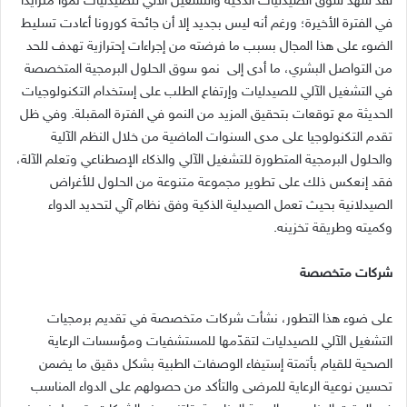
لقد شهد سوق الصيدليات الذكية والتشغيل الآلي للصيدليات نمواً متزايداً
في الفترة الأخيرة؛ ورغم أنه ليس بجديد إلا أن جائحة كورونا أعادت تسليط
الضوء على هذا المجال بسبب ما فرضته من إجراءات إحترازية تهدف للحد
من التواصل البشري، ما أدى إلى نمو سوق الحلول البرمجية المتخصصة
في التشغيل الآلي للصيدليات وإرتفاع الطلب على إستخدام التكنولوجيات
الحديثة مع توقعات بتحقيق المزيد من النمو في الفترة المقبلة. وفي ظل
تقدم التكنولوجيا على مدى السنوات الماضية من خلال النظم الآلية
والحلول البرمجية المتطورة للتشغيل الآلي والذكاء الإصطناعي وتعلم الآلة،
فقد إنعكس ذلك على تطوير مجموعة متنوعة من الحلول للأغراض
الصيدلانية بحيث تعمل الصيدلية الذكية وفق نظام آلي لتحديد الدواء
وكميته وطريقة تخزينه.
شركات متخصصة
على ضوء هذا التطور، نشأت شركات متخصصة في تقديم برمجيات
التشغيل الآلي للصيدليات لتقدّمها للمستشفيات ومؤسسات الرعاية
الصحية للقيام بأتمتة إستيفاء الوصفات الطبية بشكل دقيق ما يضمن
تحسين نوعية الرعاية للمرضى والتأكد من حصولهم على الدواء المناسب