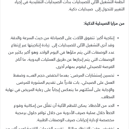
أنظمة التشغيل الآلي للصيدليات بدأت الصيدليات التقليدية في إجراء
التغيير للتحول إلى صيدليات ذكية.
من مزايا الصيدلية الذكية:
إنتاجية أكبر: تتفوق الآلات على الصيادلة من حيث السرعة والدقة.
وقد أدى التشغيل الآلي للصيدليات إلى زيادة إنتاجيتها عبر إرتفاع
عدد الوصفات التي يتم ملؤها في اليوم الواحد وهو أكبر بكثير من
الوصفات التي يتم إنجازها عن طريق العمليات اليدوية، ما أتاح
الفرصة للصيدلي ليقوم بمهام أخرى.
تحسين إستشارات المرضى: بعدما انخفض حجم العبء وضغط
العمل على الصيدلي، بات قادراً على تقديم المشورة للمرضى
والإجابة على أسئلتهم ما ينعكس إيجاباً على رعاية المريض في نهاية
المطاف.
الحد من الأخطاء: يمكن للنظم الآلية أن تقلّل من إمكانية وقوع
الخطأ خلال عملية صرف الأدوية من خلال توافر حلول برمجية
مخصصة لإدارة إجراءات صرف الوصفات الطبية.
تخفيض وقت الإنتظار وبالتالي تقديم الخدمات اللازمة لعدد أكبر من