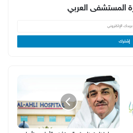
 المستشفى العربي
جراحة
نادرة
وناجحة...
المستشفى
الأهلي
يستأصل
كيسة
طحالية
عملاقة