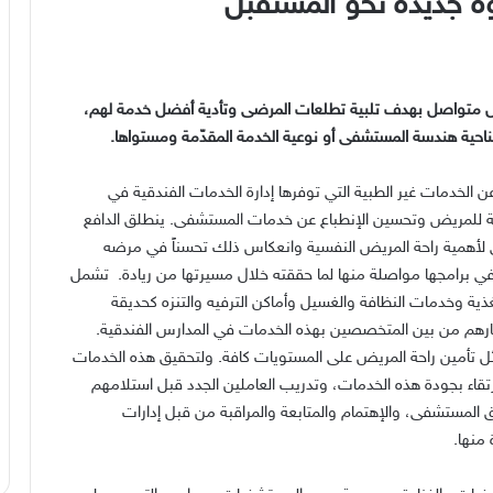
 جديدة نحو المستقبل
ل متواصل بهدف تلبية تطلعات المرضى وتأدية أفضل خدمة لهم،
احية هندسة المستشفى أو نوعية الخدمة المقدّمة ومستواها.
الخدمات غير الطبية التي توفرها إدارة الخدمات الفندقية في
 للمريض وتحسين الإنطباع عن خدمات المستشفى. ينطلق الدافع
ي لأهمية راحة المريض النفسية وانعكاس ذلك تحسناً في مرضه
 في برامجها مواصلة منها لما حققته خلال مسيرتها من ريادة. تشمل
ذية وخدمات النظافة والغسيل وأماكن الترفيه والتنزه كحديقة
ارهم من بين المتخصصين بهذه الخدمات في المدارس الفندقية.
ل تأمين راحة المريض على المستويات كافة. ولتحقيق هذه الخدمات
قاء بجودة هذه الخدمات، وتدريب العاملين الجدد قبل استلامهم
 المستشفى، والإهتمام والمتابعة والمراقبة من قبل إدارات
 منها.