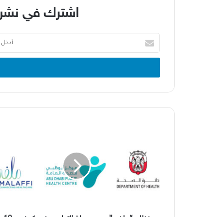
اشترك في نشرة
أدخل
بريدك
الإلكتروني
نظام
“ملفي”
يدعم
حملة
التطعيم
ضد
كوفيد-
19
في