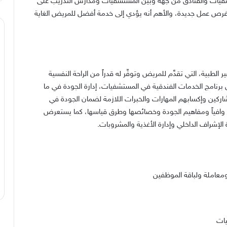
تشفيات والفنادق من جهة وبين المستشفيات ومدارس التدريب على
فرص عمل جديدة، والأهم أنه يؤدي إلى خدمة أفضل للمريض الغاية
بية، التي تقدَّم للمريض وتوفِّر له قدراً من الراحة النفسية
 برنامج الخدمات الفندقية في المستشفيات، إدارة الجودة في ما
ين وإكسابهم المهارات والخبرات اللازمة لضمان الجودة في
فاً وافياً ومفاهيم الجودة وخصائصها وطرق قياسها، كما يستعرض
الإشراف الداخلي وإدارة الأغذية والمشروبات.
معاملة ولباقة الموظفين
يات