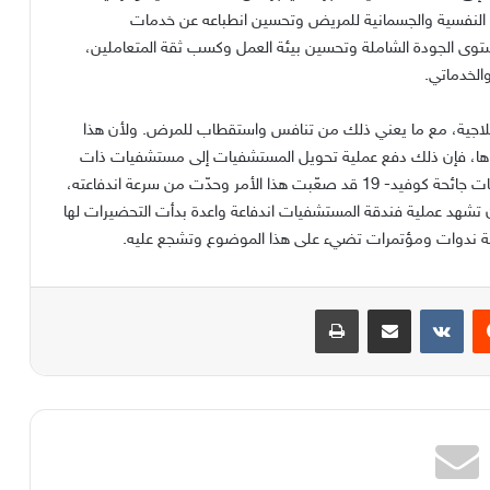
احة النفسية والجسمانية للمريض وتحسين انطباعه عن خدمات
 الجودة الشاملة وتحسين بيئة العمل وكسب ثقة المتعاملين،
والخدماتي.
العلاجية، مع ما يعني ذلك من تنافس واستقطاب للمرض. ولأن هذا
قاها، فإن ذلك دفع عملية تحويل المستشفيات إلى مستشفيات ذات
خدمات فندقية، قدماً إلى الأمام وسرّع بها. وإن كانت تداعيات جائحة كوفيد- 19 قد صعّبت هذا الأمر وحدّت من سرعة اندفاعته،
ء، أن تشهد عملية فندقة المستشفيات اندفاعة واعدة بدأت التحضيرات لها
إقامة ندوات ومؤتمرات تضيء على هذا الموضوع وتشجع عليه.
يست
مشاركة عبر البريد
طباعة