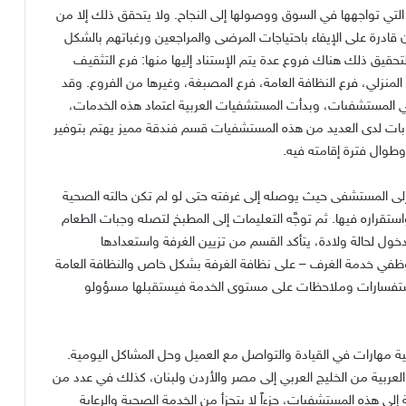
لتي تواجهها في السوق ووصولها إلى النجاح. ولا يتحقق ذلك إلا من
ادرة على الإيفاء باحتياجات المرضى والمراجعين ورغباتهم بالشكل
حقيق ذلك هناك فروع عدة يتم الإستناد إليها منها: فرع التثقيف
 المنزلي، فرع النظافة العامة، فرع المصبغة، وغيرها من الفروع. وقد
في المستشفىات، وبدأت المستشفيات العربية اعتماد هذه الخدمات،
وبات لدى العديد من هذه المستشفيات قسم فندقة مميز يهتم بتوفير
طوال فترة إقامته فيه.
لى المستشفى حيث يوصله إلى غرفته حتى لو لم تكن حالته الصحية
قراره فيها. ثم توجَّه التعليمات إلى المطبخ لتصله وجبات الطعام
لدخول لحالة ولادة، يتأكد القسم من تزيين الغرفة واستعدادها
وظفي خدمة الغرف – على نظافة الغرفة بشكل خاص والنظافة العامة
ستفسارات وملاحظات على مستوى الخدمة فيستقبلها مسؤولو
مهارات في القيادة والتواصل مع العميل وحل المشاكل اليومية.
عربية من الخليج العربي إلى مصر والأردن ولبنان، كذلك في عدد من
ى هذه المستشفيات، جزءاً لا يتجزأ من الخدمة الصحية والرعاية