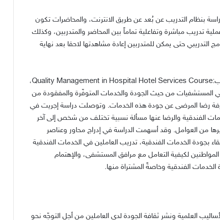
راسة بنظام التدريب عن بُعد عن طريق الانترنت، والمحاضرات تكون
لية تدريب مباشرة وتفاعلية تماماً بين المحاضر والمتدربين، وكذلك
 التدريبي حتى يمكن للمتدربين إعادة مشاهدتها لاحقا بعد نهاية
والبرنامج التدريبي كما يُكتب في الشهادة الممنوحة للتمتدرّب:Quality Management in Hospital Hotel Services Course،
في المستشفيات من حيث الجودة والخدمات المتوفّرة والمفقودة من
فة رضا المرضى عن جودة هذه الخدمات. وتوصلت دراسة إجريت في
مات الفندقية والرضا عنها مسألة نسبية تختلف من شخص إلى آخر
ها من العوامل. وقد أسهمت الدراسة في إدراج محاور وعناصر
اء بجودة الخدمات الفندقية، تدريب العاملين في الخدمات الفندقية
لمواطنين لكيفية التعامل مع مرافق المستشفى، والإهتمام
الخدمات الفندقية وخاصةً المشتراة منها.
ساليب العلمية ونشر ثقافة الجودة لدى العاملين من أجل التوجّه نحو