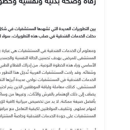
رفاه وصحة بدنية ونفسية وخطوة
بين التطويرات العديدة التي تشهدها المستشفيات في شك
دخلت الخدمات الفندقية في صلب هذه التطويرات، سواء لن
ومعلوم أن الخدمات الفندقية في المستشفيات هي عبارة عن 
المستشفى للمرضى بهدف تحسين الحالة النفسية والجسدية
الأساسي وراء هذه الخطوة النوعية، من إدراك القطاع الطب
وشفائه. وقد راحت المستشفيات العربية تُدخِل هذا التطور
الخدمات الفندقية في المستشفيات نواحي عديدة أبرزها التغ
المستشفى، كذلك معاملة ولباقة الموظفين الذين يتم اختي
يضاف إلى ذلك الإهتمام بالفرش والأثاث، وغيرها من وسائ
بأفضل صيغة ممكنة، لا بد من تخصيص ميزانية كافية للإرت
لمهام عملهم، وتثقيف المواطنين لكيفية التعامل مع مرافق
المستشفيات على جودة الخدمات الفندقية وخاصةً المشتراة