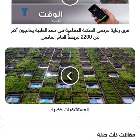
في
حمد
الطبية
يعالجون
أكثر
فرق رعاية مرضى السكتة الدماغية في حمد الطبية يعالجون أكثر
من
من 2200 مريضاً العام الماضي
2200
مريضاً
المستشفيات
العام
خضراء
الماضي
المستشفيات خضراء
مقالات ذات صلة