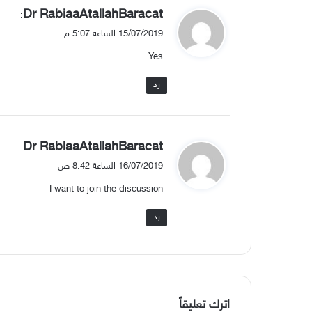
ي
Dr RabiaaAtallahBaracat
:
ق
15/07/2019 الساعة 5:07 م
و
Yes
ل
رد
ي
Dr RabiaaAtallahBaracat
:
ق
16/07/2019 الساعة 8:42 ص
و
I want to join the discussion
ل
رد
اترك تعليقاً