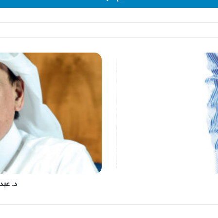
د.
عبدالعظيم
عبدالوهاب
حسين
د. عب