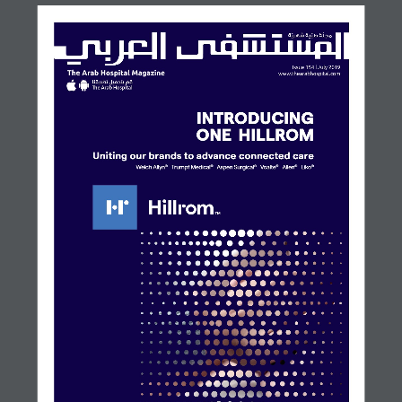
INTRODUCING
ONE  HILLROM
Uniting our brands to advance connected care
Welch Allyn
   Trumpf Medical
   Aspen Surgical
   Voalte
   Allen
   Liko
®
®
®
®
®
®