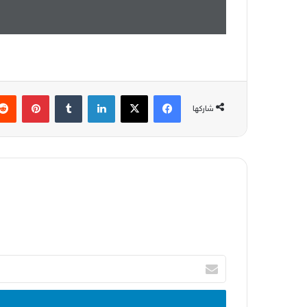
فيسبوك
‫X
لينكدإن
بينتير
شاركها
أدخل
بريدك
الإلكتروني