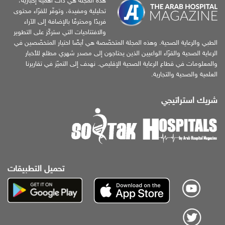
هذه المجلّة هي ذات أهمية إخبارية،
تحليلية ومفيدة، وتوفّر للقرّاء محتوى
فريدًا ومحترفًا بالإضافة إلى الآراء
والافتتاحيات التي ستركّز على التطوير
الطبي والرعاية الصحية. وهذه المجلة المتخصّصة هي أيضًا اختيار المتخصّصين في
الرعاية الصحية والقرّاء الواعيين الذين يحتاجون إلى مصدر شهري مطلع للأخبار
والمعلومات في قطاع الرعاية الصحية الإقليمي. نهدف إلى التميّز في تقاريرنا
العلمية والصحية والتجارية.
شريك استراتيجي
تحميل التطبيقات