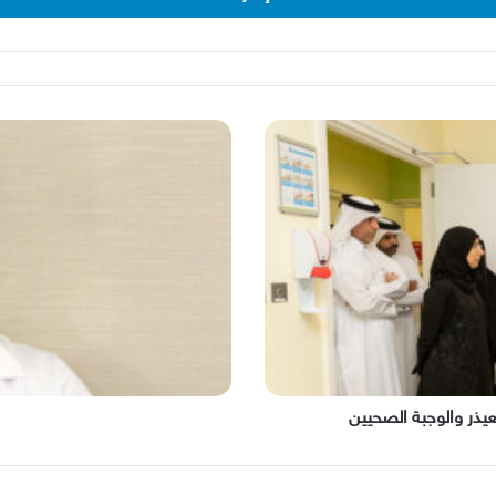
د.
حسان
عبد
العزيز
يذر والوجبة الصحيين