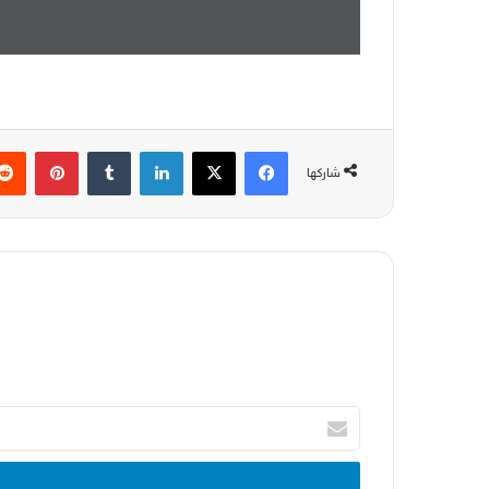
فيسبوك
‫X
لينكدإن
بينتير
شاركها
أدخل
بريدك
الإلكتروني