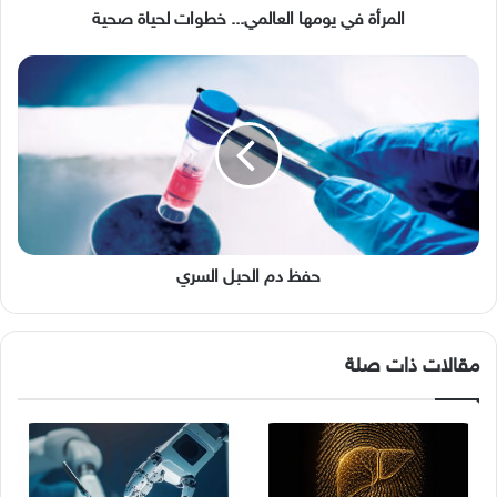
المرأة في يومها العالمي... خطوات لحياة صحية
حفظ
دم
الحبل
السري
حفظ دم الحبل السري
مقالات ذات صلة