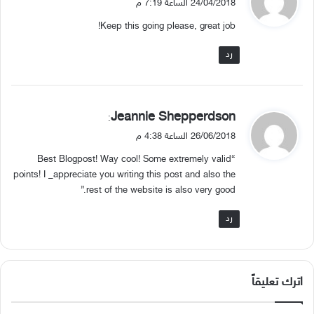
24/04/2018 الساعة 7:19 م
و
Keep this going please, great job!
ل
رد
ي
Jeannie Shepperdson
:
ق
26/06/2018 الساعة 4:38 م
و
“Best Blogpost! Way cool! Some extremely valid
ل
points! I _appreciate you writing this post and also the
rest of the website is also very good.”
رد
اترك تعليقاً