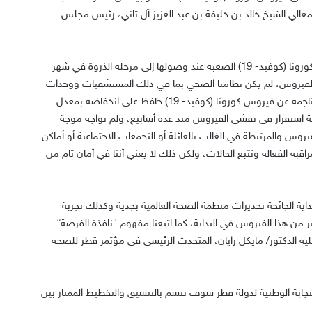
ومعالي الشيخ خالد بن خليفة بن عبد العزيز آل ثاني، رئيس مجلس
وقالت سعادتها: “واجهت دولة قطر جائحة تفشي فيروس كورونا (كوفيد- 19) الصعبة عند وصولها إلى مرحلة الذروة في شهر
لمصابة بالفيروس، لم يكن نظامنا الصحي بما في ذلك المستشفيات ووحدات
العناية المركزة مثقلاً بعدد الحالات، حيث أن عدد الوفيات الناجمة عن فيروس كورونا (كوفيد- 19) حافظ على انخفاضه بمعدل
ً حالة استقرار في تفشي الفيروس منذ عدة أسابيع، ولم نواجه موجة
س والمرتبطة في الغالب بالعائلة أو التجمعات الاجتماعية أو أماكن
قبة الفعالة وتتبع الحالات، ولكن ذلك لا يعني أننا في أمان تام من
اية الجائحة تحذيرات منظمة الصحة العالمية بجدية وكذلك تجربة
ير من هذا الفيروس في البداية، كما اتبعنا مفهوم “نافذة الفرصة”
عليه الدكتور/ مايكل رايان، المتحدث الرئيسي في مؤتمر قطر للصحة
ستجابة الوطنية لدولة قطر سوف تتسم بالتنسيق والتخطيط الممتاز بين