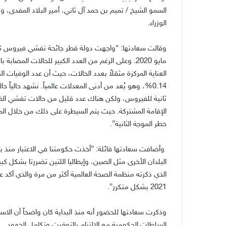
السمو الشيخ / تميم بن حمد آل ثاني، أمير البلاد المفدى، 
الوزراء.
مايو 2020. وعلى الرغم من العدد الكبير للحالات ا
0.14%، وهو يُعد من أدنى المعدلات عالمياً. نشهد حاليا
ثانية للفيروس، ولكن هناك عدد قليل من حالات تفشي الفيرو
الإقامة المشتركة. حيث يتم السيطرة على ذلك من خلال المرا
خطر الموجة الثانية”.
وأضافت سعادتها قائلة: ”أخذت حكومتنا في الاعتبار منذ بد
البلدان الأخرى مثل الصين، وإيطاليا اللتين تضررتا بشكل كب
الذي ذكرته منظمة الصحة العالمية أكثر من مرة والذي أكد 
2021 بشكل متكرر”.
وذكرت سعادتها للحضور أنه منذ البداية كان واضحاً أن الا
السلطات الحكومية مع الالتزام بالتوقيت وتكامل الجهود.