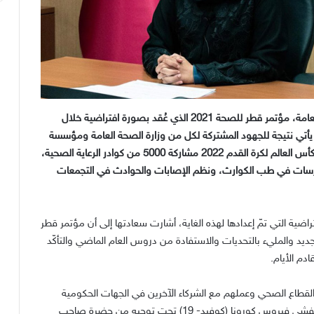
افتتحت سعادة الدكتورة حنان محمد الكواري، وزير الصحة العامة، مؤتمر قطر للصحة 2021 الذي عُقد بصورة افتراضية خلال
المؤتمر الذي يأتي نتيجة للجهود المشتركة لكل من وزارة الصحة العامة ومؤسسة
حمد الطبية في إطار استعدادات الدولة لاستضافة فعاليات كأس العالم لكرة القدم 2022 مشاركة 5000 من كوادر الرعاية الصحية،
رسات في طب الكوارث، ونظم الإصابات والحوادث في التجمعات
تراضية التي تمّ إعدادها لهذه الغاية، أشارت سعادتها إلى أن مؤتمر قطر
عام الجديد والمليء بالتحديات والاستفادة من دروس العام الماضي والتأكّد
دم الأيام.
 القطاع الصحي وعملهم مع الشركاء الآخرين في الجهات الحكومية
لوضع استراتيجية شاملة لحماية سكان دولة قطر من خطر تفشي فيروس كورونا (كوفيد- 19) تحت توجيه من حضرة صاحب