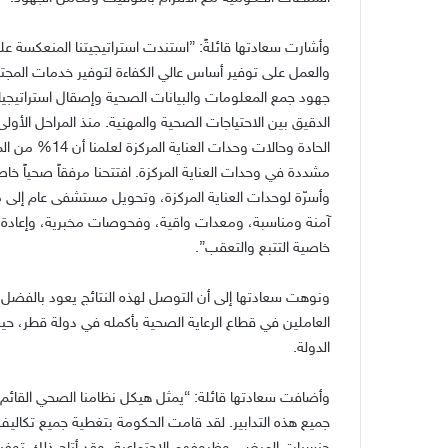
وأشارت سعادتها قائلةً: ”استندت استراتيجيتنا المنعكسة ع
والعمل على توفير أساس عالي الكفاءة لتوفير خدمات المجت
جهود جمع المعلومات والبيانات الصحية وإصقال استراتيجياتن
الدقيق بين الاحتياجات الصحية والمهنية. منذ المراحل الأول
مشددة في وحدات العناية المركزة. افتتحنا مرفقاً صحياً خا
وأسرّة لوحدات العناية المركزة، وتحويل مستشفى عام إلى
آمنة ومناسبة، ومعدات واقية، وفحوصات مخبرية، وإعادة ت
خاصية التتبع والتعقب”.
ونوهت سعادتها إلى أن التوصل لهذه النتائج يعود بالفضل إ
العاملين في قطاع الرعاية الصحية بأكمله في دولة قطر، حيث 
الدولة.
وأضافت سعادتها قائلة: “يمثل هيكل نظامنا الصحي القائم 
جميع هذه التدابير. لقد قامت الحكومة بتغطية جميع تكاليف