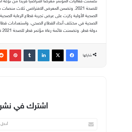
تضمنت فعاليات المؤتمر معرضاً افتراضياً فريداً من نوعه أ
للصحة 2021. وتضمن المعرض الافتراضي ثلاث منص
دولة قطر. وتضمنت قائمة رعاة مؤتمر قطر للصحة 2021 قطر بيوبنك، وشركة أعمال الطبية.
فيسبوك
‫X
لينكدإن
بينتير
شاركها
اشترك في نشرة
أدخل
بريدك