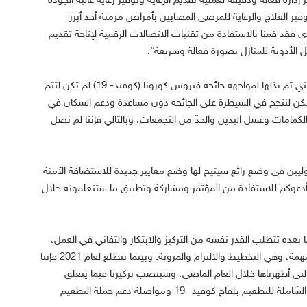
ارة فعالة ودقيقة لعملية تقديم الرعاية وتوفير رعاية عالية الجودة
وفير العلاج والرعاية للمرضى المصابين بأمراض مزمنة أحد أبرز
حدي فقد قمنا بالاستفادة من تقنيات الاتصالات الرقمية لإتاحة تقديم
ل الأدوية للمنازل بصورة فعالة وسريعة”.
وأوضحت سعادة الدكتورة حنان الكواري أن الجهود الجبارة التي تم بذلها لمواجهة جائحة فيروس كورونا (كوفيد- 19) لم تكن لتتم
نكن لننجح في السيطرة على الجائحة دون مساعدة ودعم السكان في
اء الكمامات وغسل اليدين والحدّ من التجمعات، وبالتالي فإننا لم نصل
وليين في وضع رائع سيتيح لها وضع معايير جديدة للاستضافة الآمنة
 أدعوكم للاستفادة من المؤتمر ومشاركة وتطبيق ما ستتعلمونه خلال
 سعادتها إلى وجود تحديات أخرى في عام 2021 وما بعده تتطلب القدر نفسه من التركيز والابتكار والتفاني في العمل،
وقالت: “كان نهجنا طوال عام 2020 مدعوماً بثلاثة عناصر مهمة، وهي التخطيط والالتزام والمرونة. وبينما نتطلع لعام 2021 فإننا
لتي أظهرناها خلال العام الماضي، وسينصب تركيزنا فيما يتعلق
بجائحة كوفيد-19 خلال العام الجديد على تنفيذ استراتيجيتنا الشاملة للتطعيم بلقاح كوفيد- 19 ومواصلة دعم حملة التطعيم