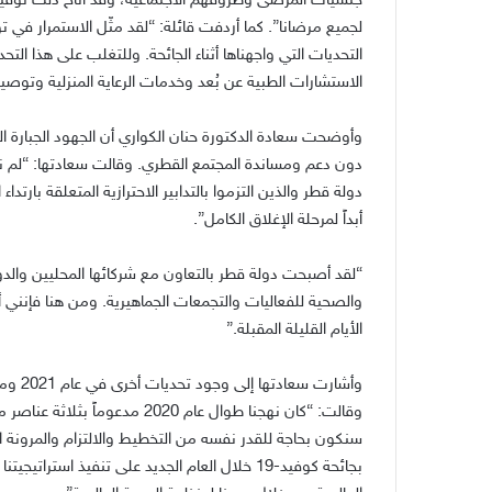
جنسيات المرضى وظروفهم الاجتماعية، وقد أتاح ذلك توفير إد
لجميع مرضانا”. كما أردفت قائلة: “لقد مثّل الاستمرار في ت
التحديات التي واجهناها أثناء الجائحة. وللتغلب على هذا الت
الاستشارات الطبية عن بُعد وخدمات الرعاية المنزلية وتوصي
دون دعم ومساندة المجتمع القطري. وقالت سعادتها: “لم 
دولة قطر والذين التزموا بالتدابير الاحترازية المتعلقة بارتد
أبداً لمرحلة الإغلاق الكامل”.
“لقد أصبحت دولة قطر بالتعاون مع شركائها المحليين والد
والصحية للفعاليات والتجمعات الجماهيرية. ومن هنا فإنني
الأيام القليلة المقبلة.”
وأشارت
سنكون بحاجة للقدر نفسه من التخطيط والالتزام والمرونة ا