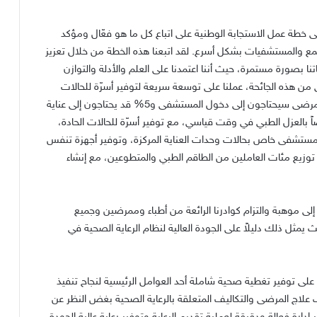
لى خطة عمل الاستجابة الوطنية على اتباع كل ما هو فعّال ومؤكد
مع والمستشفيات بشكل أسرع. لقد اتبعنا هذه الخطة من خلال تعزيز
ا بصورة مستمرة، حيث أننا اعتمدنا على العلم والأدلة والتوازن
ى من هذه الجائحة، عملنا على توسعة سريعة لتوفير أسرّة للحالات
الحادة وحالات وحدات العناية المركزة لعلمنا أن 14% من المرضى سيحتاجون إلى دخول المستشفى و5% قد يحتاجون إلى عناية
صاً بالعزل الطبي في وقت قياسي، مع توفير أسرّة للحالات الحادة،
 مستشفى خاص بحالات وحدات العناية المركزة، وتوفير أجهزة تنفس
وزيع مئات العاملين من الطاقم الطبي والمتطوعين، مع إنشاء
لى موهبة والتزام كوادرنا الرائعة من أطباء وممرضين وجميع
يمثل ذلك دليلاً على الجودة العالية لنظام الرعاية الصحية في
على توفير تغطية صحية شاملة أحد العوامل الرئيسية لنجاح تنفيذ
 علاج المرضى والتكاليف المتعلقة بالرعاية الصحية بغض النظر عن