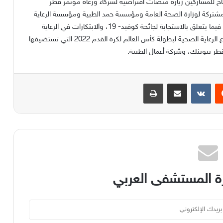
تاح للمشاركين زيارة منصات افتراضية لشركاء ورعاة مؤتمر قطر
ات مشتركة لوزارة الصحة العامة ومؤسسة حمد الطبية ومؤسسة الرعاية
الصحية الأولية ركزت على عرض تجربة قطاع الرعاية الصحية فيما يتعلق بالاستجابة لجائحة كوفيد- 19، والابتكارات في الرعاية
الصحية في مختلف أنحاء القطاع الصحي، واستعدادات قطاع الرعاية الصحية لبطولة كأس العالم لكرة القدم 2022 التي تستضيفها
يست
مشاركة عبر البريد
طباعة
 المستشفى العربي