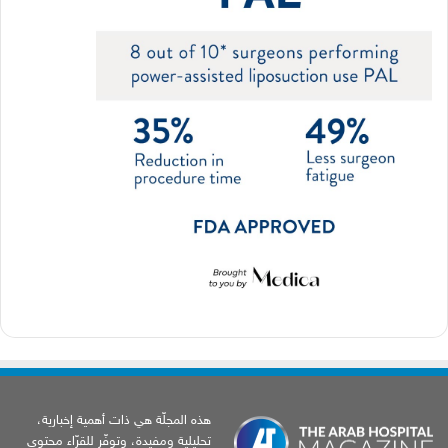
هذه المجلّة هي ذات أهمية إخبارية،
تحليلية ومفيدة، وتوفّر للقرّاء محتوى