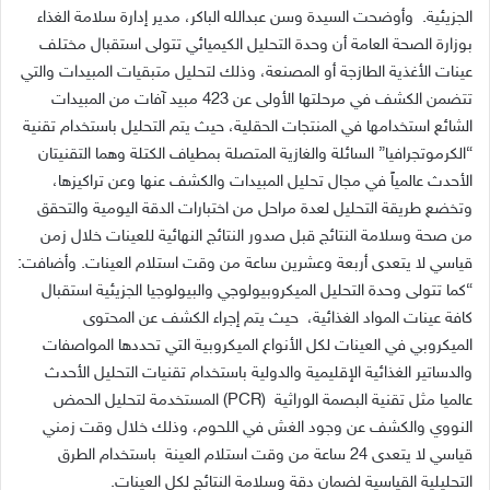
الجزيئية. وأوضحت السيدة وسن عبدالله الباكر، مدير إدارة سلامة الغذاء
بوزارة الصحة العامة أن وحدة التحليل الكيميائي تتولى استقبال مختلف
عينات الأغذية الطازجة أو المصنعة، وذلك لتحليل متبقيات المبيدات والتي
تتضمن الكشف في مرحلتها الأولى عن 423 مبيد آفات من المبيدات
الشائع استخدامها في المنتجات الحقلية، حيث يتم التحليل باستخدام تقنية
“الكرموتجرافيا” السائلة والغازية المتصلة بمطياف الكتلة وهما التقنيتان
الأحدث عالمياً في مجال تحليل المبيدات والكشف عنها وعن تراكيزها،
وتخضع طريقة التحليل لعدة مراحل من اختبارات الدقة اليومية والتحقق
من صحة وسلامة النتائج قبل صدور النتائج النهائية للعينات خلال زمن
قياسي لا يتعدى أربعة وعشرين ساعة من وقت استلام العينات. وأضافت:
“كما تتولى وحدة التحليل الميكروبيولوجي والبيولوجيا الجزيئية استقبال
كافة عينات المواد الغذائية، حيث يتم إجراء الكشف عن المحتوى
الميكروبي في العينات لكل الأنواع الميكروبية التي تحددها المواصفات
والدساتير الغذائية الإقليمية والدولية باستخدام تقنيات التحليل الأحدث
عالميا مثل تقنية البصمة الوراثية (PCR) المستخدمة لتحليل الحمض
النووي والكشف عن وجود الغش في اللحوم، وذلك خلال وقت زمني
قياسي لا يتعدى 24 ساعة من وقت استلام العينة باستخدام الطرق
التحليلية القياسية لضمان دقة وسلامة النتائج لكل العينات.