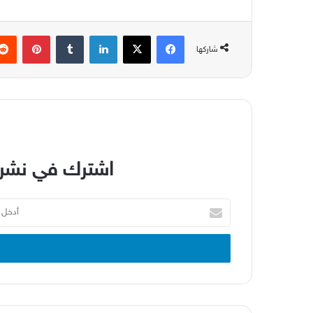
فيسبوك
‫X
لينكدإن
بينتير
شاركها
اشترك في نشرة
أدخل
بريدك
الإلكتروني