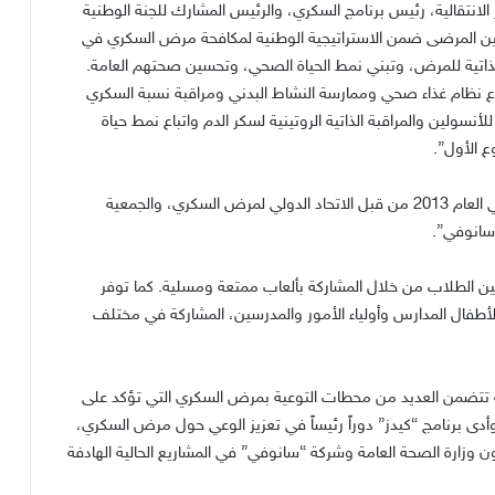
انتقالية، رئيس برنامج السكري، والرئيس المشارك للجنة الوطنية
تمكين المرضى ضمن الاستراتيجية الوطنية لمكافحة مرض السكري في
ذاتية للمرض، وتبني نمط الحياة الصحي، وتحسين صحتهم العامة
.
اع نظام غذاء صحي وممارسة النشاط البدني ومراقبة نسبة السكري
سولين والمراقبة الذاتية الروتينية لسكر الدم واتباع نمط حياة
 الأول”
.
يذكر أنه تم إطلاق برنامج “كيدز للتوعية بمرض السكري” في العام 2013 من قبل الاتحاد الدولي لمرض السكري، والجمعية
“سانوفي”
.
ين الطلاب من خلال المشاركة بألعاب ممتعة ومسلية
.
كما توفر
طفال المدارس وأولياء الأمور والمدرسين، المشاركة في مختلف
ية تتضمن العديد من محطات التوعية بمرض السكري التي تؤكد على
أدى برنامج
“
كيدز
”
دوراً رئيساً في تعزيز الوعي حول مرض السكري،
ن وزارة الصحة العامة وشركة
“
سانوفي
”
في المشاريع الحالية الهادفة