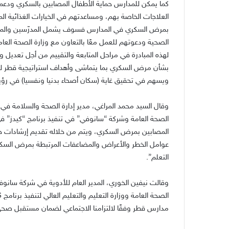
كما يمكن للمدارس حماية الأطفال المصابين بالسكري ودعم
العلاجات الخاصة بهم، ومساعدتهم في الخيارات الغذائية الم
بمرض السكري في المدارس فسوف يشمل المدرّسين والموظ
الصحية ودعوتهم للعمل معًا بالتعاون مع وزارة الصحة العام
لهذه المبادرة في مراحل المتابعة والتقييم من أجل تعدي
بشأن مرض السكري بما يتماشى وأهداف استراتيجية قطر للسك
ويسهم في تحقيق غاية
(
سكان أصحاء بدنيا ونفسيا
)
في رؤية 
وقال السيد محمد المراغي، مدير إدارة الصحة والسلامة في وزا
الصحة العامة وشركة “سانوفي” في تنفيذ برنامج “كيدز” ف
المصابين بمرض السكري، ويتم من خلاله تقديم إرشادات 
عوامل الخطر والأعراض والمضاعفات المرتبطة بمرض السكر
التعلم”
.
وقالت نيفين الخوري، المدير العام للأدوية في شركة سانوف
مدارس قطر وفقًا لالتزامنا الاجتماعي لضمان مستقبل صح