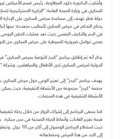
وأشارت الدكتورة خلود المطاوعة، رئيس قسم الأمراض غير ال
للسكري في وزارة الصحة العامة
:
“الركيزة الاستراتيجية ل
دولة قطر تهدف إلى مساعدة مرضى السكري على الإدارة ال
يحتاج التحكم في مرض السكري لأساليب متعددة
:
منها اتب
في الدم والتكيف النفسي حيث تعد عمليات الحقن اليومي للأن
صحي عوامل ضرورية للسيطرة على مرض السكري من النوع
الدولية لمرضى السكري لدى الأطفال والمراهقين، وشركة 
يهدف برنامج “كيدز” إلى تعزيز الوعي حول مرض السكري ب
منصة “كيدز” مجموعة من الأنشطة التثقيفية، حيث يمكن لأ
الأنشطة التثقيفية في هذه المنصات
.
كما يسعى البرنامج إلى إشراك الزوار من خلال رحلة تثقيف
قيمة تعزيز العادات وأنماط الحياة الصحية في سن مبكرة
.
و
حيث استطاع البرنامج الوصول إلى أكثر من
10
دول
.
وتتعاو
إلى الحد من هذا المرض ومضاعفاته
.