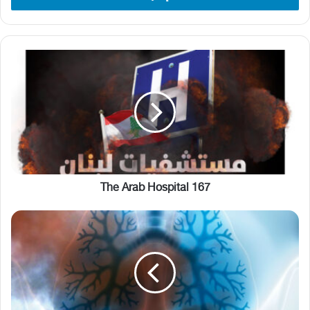
The
Arab
Hospital
167
The Arab Hospital 167
ما
هي
أضرار
مادة
نترات
الأمونيوم
على