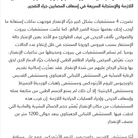
‬اللازمة‭ ‬والإستجابة‭ ‬السريعة‭ ‬في‭ ‬إسعاف‭ ‬المصابين‭ ‬جراء‭ ‬التفجير‭.‬
‬جاورجيوس‭ ‬للروم‭ ‬الأرثودكس‭ ‬ومستشفى‭ ‬راهبات‭ ‬الوردية‭ (‬الجميزة‭)
‬عصف‭ ‬الإنفجار‭.‬