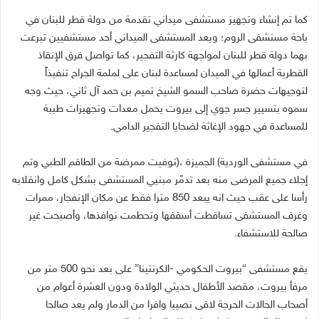
‬للمساعدة‭ ‬في‭ ‬جهود‭ ‬الإغاثة‭ ‬لضحايا‭ ‬التفجير‭ ‬الدامي‭.‬
‬صالحة‭ ‬للاستشفاء‭.‬