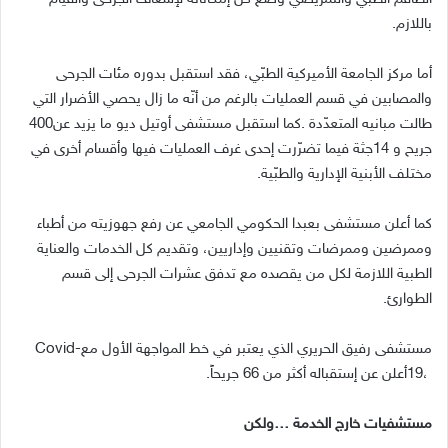
‬باللازم‭.‬
‬طالت‭ ‬مبانيه‭ ‬المتعدّدة‭. ‬كما‭ ‬استقبل‭ ‬مستشفى‭ ‬أوتيل‭ ‬ديو‭ ‬ما‭ ‬يزيد‭ ‬عن‭ ‬400‭
‬مختلف‭ ‬الأبنية‭ ‬الإدارية‭ ‬والطبّية‭.‬
‬الطوارئ‭.‬
مستشفى‭ ‬رفيق‭ ‬الحريري‭ ‬الذي‭ ‬يعتبر‭ ‬في‭ ‬خط‭ ‬المواجهة‭ ‬الأول‭ ‬مع‭ ‬Covid-
19،‭ ‬أعلن‭ ‬عن‭ ‬إستقباله‭ ‬أكثر‭ ‬من‭ ‬66‭ ‬جريحاً‭.‬
مستشفيات‭ ‬خارج‭ ‬الخدمة‭… ‬ولكن