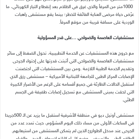
‬الوردية‭ ‬على‭ ‬مسافة‭ ‬قريبة‭ ‬من‭ ‬موقع‭ ‬المرفأ‭.‬
مستشفيات‭ ‬العاصمة‭ ‬والضواحي‭… ‬على‭ ‬قدر‭ ‬المسؤولية
‬الطبّي‭.‬
‬الجرحى‭ ‬عند‭ ‬مدخل‭ ‬الطوارئ‭ ‬الذين‭ ‬لم‭ ‬يتمكن‭ ‬المستشفى‭ ‬من‭ ‬استيعابهم‭.