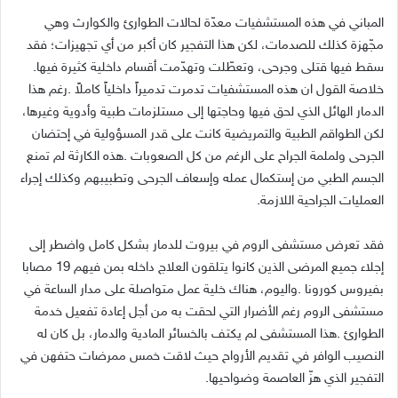
‬سقط‭ ‬فيها‭ ‬قتلى‭ ‬وجرحى،‭ ‬وتعطّلت‭ ‬وتهدّمت‭ ‬أقسام‭ ‬داخلية‭ ‬كثيرة‭ ‬فيها‭.
‬العمليات‭ ‬الجراحية‭ ‬اللازمة‭.‬
‬التفجير‭ ‬الذي‭ ‬هزّ‭ ‬العاصمة‭ ‬وضواحيها‭.‬