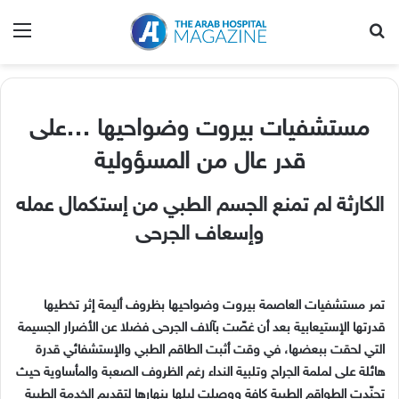
بحث عن
الق
‬قدر‭ ‬عال‭ ‬من‭ ‬المسؤولية
‬وإسعاف‭ ‬الجرحى