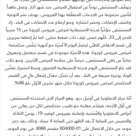
يتوقّف المستشفى يوماً عن استقبال المرضى منذ شهر آذار، وعمل جاهداً
لتأمين مجموعة من الخدمات المتعلّقة بهذا الفيروس، بهدف نشر التوعية
وكشف الإصابات وحصر انتشاره. ومع ارتفاع عدد الاصابات في البلد، زاد
المستشفى مؤخّراً قدرته الاستيعابية لمرضى فيروس كورونا من 15 سريراً
للحجر إلى 23، كلّهم ضمن غرَف ذات ضغط سلبي. كما تمّ إضافة سريرين
إلى قسم الانعاش الطبّي ليضمّ اليوم 8 أسرّة مع أجهزة تنفّس مخصّصة
لمرضى فيروس كورونا. هذه الأسرّة موجودة في قسم منفصل ومعزول
تماماً عن باقي المستشفى، حرصاً على سلامة المرضى الآخرين. ومع ذلك،
لقد بلغ المستشفى اليوم قدرته الاستيعابية القصوى وسط استمرار تفشّي
الوباء بوتيرة سريعة في البلد، بعد أن سَجّل معدّل إشغال عالٍ في القسم
المخصّص لمرضى فيروس كورونا خلال شهر تشرين الأوّل بلغ 86%.
أمّا مركز الانفلونزا في أوتيل ديو، وهو المركز الذي استحدثه المستشفى
في أوّل الأزمة، فيقدّم معاينة مع طبيب متخصّص لكل من يعاني من
أعراض الانفلونزا والمُشتبه بإصابته بفيروس كوفيد-19، يوميّ الثلاثاء
والخميس من الساعة 2 بعد الظهر حتى الساعة 4 مساء، وذلك بعد حجز
موعد من خلال الاتصال على 01-604000 مقسم 8986. في يوم الموعد،