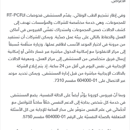
الأعراض.
وفي إطار تشجيع الطب الوقائي، يقدّم المستشفى فحوصات الـRT-PCR
للمجموعات، وهي خدمة مخصّصة للشركات والمؤسسات تهدف إلى
كشف الحالات ضمن المجموعات واستدراك تفشّي الفيروس في أماكن
العمل والحفاظ بالتالي على بيئة عمل صحّية. ويمكن للشركات أن تستفيد
من مرونة في اختيار الموعد الأنسب لطاقم عملها، وزيارة منظّمة مُسبقاً
إلى مركز الانفلونزا مع إمكانية الدخول مباشرة عبر مَسار خاصّ أو إمكانية
إرسال فريق متخصّص من المستشفى إلى مركز العمل، ومعرفة الحالات
الإيجابية في نفس اليوم في أقل من 24 ساعة، إذ يتم إبلاغ الشركة
بالحالات الإيجابية مباشرة من قبل إدارة المستشفى. ويمكن تحديد موعد
عبر الاتصال على 01-604000 مقسم 7310.
وبما أنّ فيروس كورونا يؤثّر أيضاً على الحالة النفسية، يضع المستشفى
في خدمة كل شخص بحاجة إلى الدعم النفسي خطّاً ساخناً للتواصل مع
أخصّائي في علم النفس متوفّر على مدار الساعة للإجابة عن كل الأسئلة
المتعلقة بالصحّة النفسيّة على الرقم 01-604000 مقسم 5750.