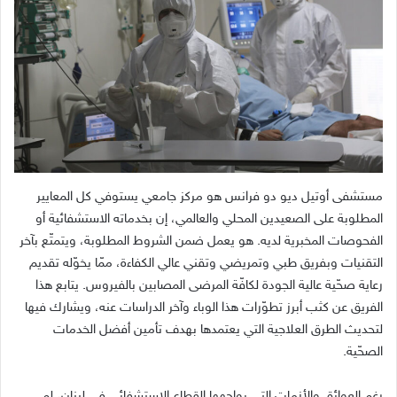
مستشفى أوتيل ديو دو فرانس هو مركز جامعي يستوفي كل المعايير
المطلوبة على الصعيدين المحلي والعالمي، إن بخدماته الاستشفائية أو
الفحوصات المخبرية لديه. هو يعمل ضمن الشروط المطلوبة، ويتمتّع بآخر
التقنيات وبفريق طبي وتمريضي وتقني عالي الكفاءة، ممّا يخوّله تقديم
رعاية صحّية عالية الجودة لكافّة المرضى المصابين بالفيروس. يتابع هذا
الفريق عن كثب أبرز تطوّرات هذا الوباء وآخر الدراسات عنه، ويشارك فيها
لتحديث الطرق العلاجية التي يعتمدها بهدف تأمين أفضل الخدمات
الصحّية.
رغم العوائق والأزمات التي يواجهها القطاع الاستشفائي في لبنان، لم