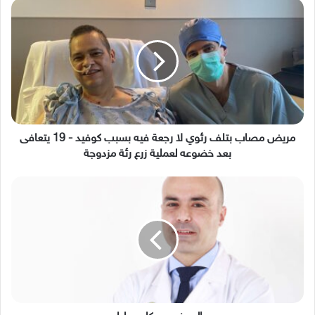
مريض
مصاب
بتلف
رئوي
لا
رجعة
فيه
بسبب
كوفيد
-
مريض مصاب بتلف رئوي لا رجعة فيه بسبب كوفيد - 19 يتعافى
19
بعد خضوعه لعملية زرع رئة مزدوجة
يتعافى
بعد
البروفيسور
خضوعه
كلود
لعملية
طيار
زرع
رئة
مزدوجة