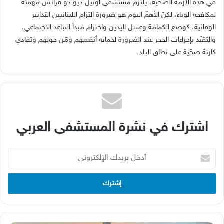
في هذه الأزمة الصحّية، يلتزم مستشفى أوتيل ديو دو فرانس مهمّته
لمكافحة الوباء، لكنّ الأهمّ اليوم هو ضرورة التزام اللبنانيين التدابير
الوقائية، كوضع الكمامة وغسل اليدين واحترام مبدأ التباعد الاجتماعي،
والتقيّد بإجراءات الحجر عند الضرورة لحماية أنفسهم ومَن حولهم وتفادي
كارثة صحّية على نطاق البلد.
اشترك في نشرة المستشفى العربي
أدخل
بريدك
الإلكتروني