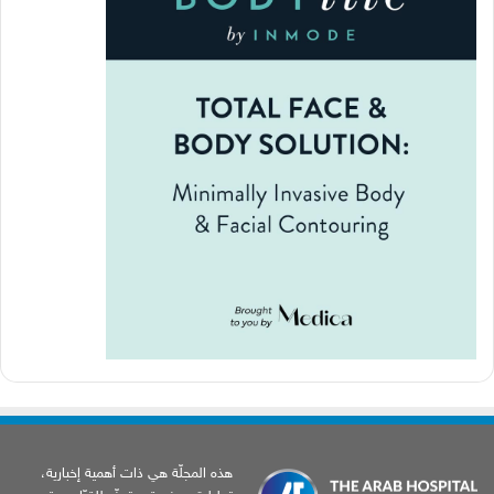
هذه المجلّة هي ذات أهمية إخبارية،