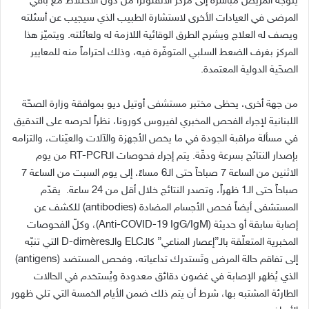
يتوجّه المريض مباشرة إلى مركز الانفلونزا من دون الاختلاط مع باقي
المرضى في العيادات الأخرى لاستشارة الطبيب الذي سيجيب عن أسئلته
ويصف له العلاج ويشرح الطرق الوقائية اللازمة له ولعائلته. ويتميّز هذا
المركز بغرف الضعط السلبي المتوفّرة فيه، وذلك احتراماً منه للمعايير
الصحّية الدولية المعتمدة.
من جهة أخرى، يحظى مختبر مستشفى أوتيل ديو بموافقة وزارة الصحّة
اللبنانية لإجراء الفحص المخبري لفيروس كورونا، نظراً لحرصه على التدقيق
في مسألة مراقبة الجودة في ما يخص الأجهزة والآلات والعيّنات، والتزامه
بإصدار النتائج بسرعة ودقّة. يتم إجراء فحوصات الـRT-PCR من يوم
الاثنين من الساعة 7 صباحاً حتى الـ6 مساءً، إلى يوم السبت من الساعة 7
صباحاً حتى الـ1 ظهراً، وتصدر النتائج خلال أقل من 24 ساعة. يقدّم
المستشفى أيضاً فحص الأجسام المضادة (antibodies) للكشف عن
إصابة سابقة أو حديثة (Anti-COVID-19 IgG/IgM)، وكلّ الفحوصات
المخبرية المتعلّقة بالـ”إعصار المناعي” كالـELC والـD-dimères التي تنبّه
إلى تفاقم حالة المرض وتَستدرك تداعياته، وفحص المستضد (antigens)
الذي يُظهر الإصابة في غضون دقائق معدودة ويُستخدم في الحالات
الطارئة المشتبه بها، شرط أن يتم ذلك ضمن الأيام الخمسة التي تلي ظهور