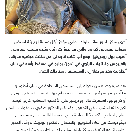
أجرى مركز بايلور سانت لوك الطبي مؤخرًا أوّل عملية زرع رئة لمريض
مصاب بفيروس كورونا والتي قد تضرّرت رئتاه بشدة بسبب الفيروس.
أصيب بول رودريغيز، وهو أب شاب لا يعاني من حالات مرضية سابقة،
بالفيروس والالتهاب الرئوي في تموز/ يوليو في مسقط رأسه في سان
أنطونيو وقد تم نقله إلى المستشفى منذ ذلك الحين.
بعد فترة وجيزة من دخوله إلى مستشفى المنطقة في سان أنطونيو،
تطلّب رودريغيز أنبوب التنفّس واستخدام جهاز التنفس الصناعي. وفي
أواخر يوليو، استقرّت حالة رودريغيز على الأكسجة الغشائية خارج الجسم،
لكن حالته استمرّت في التدهور. وقد قام الدكتور جيفري ديلافولب، المدير
الطبي لبرنامج الأكسجة الغشائية خارج الجسم للبالغين في مستشفى
ميثوديست في سان أنطونيو، بالإتصال بالدكتور بونييت غارشا، المدير
الطبي لزراعة الرئة في مركز بايلور سانت لوك الطبي، حيث أصبح من