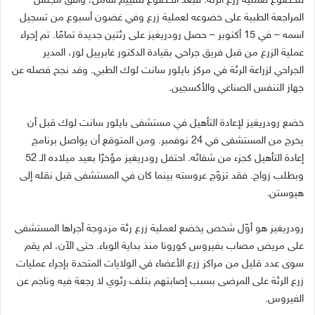
للخضوع لعملية زرع الرئة. فبعد الخضوع لتقييم شامل، وافق مجلس
المراجعة الطبية على خضوعه لعملية زرع وفي غضون أسبوع من تسجيل
اسمه – في 15 أكتوبر – حصل رودريغيز على رئتين جديدة تمامًا. تم إجراء
عملية الزرع من قبل فريق جراحي بقيادة الدكتور غابرييل لور، المدير
الجراحي لزراعة الرئة في مركز بايلور سانت لوك الطبي. وقد نجح فصله عن
جهاز التنفس الصناعي والأكسجين.
خضع رودريغيز لإعادة التأهيل في مستشفى بايلور سانت لوك قبل أن
يخرج من المستشفى في 24 نوفمبر. ومن المتوقع أن يواصل برنامج
إعادة التأهيل كجزء من شفائه. احتفل رودريغيز مؤخرًا بعيد ميلاده الـ 52
وبطلب زواج. فقد تزوّج عروسته بينما كان في المستشفى قبل نقله إلى
هيوستن.
رودريغيز هو أوّل شخص يخضع لعملية زرع رئة مزدوجة أجراها المستشفى
على مريض مصاب بفيروس كورونا منذ بداية الوباء. حتى الآن، لم يقم
سوى عدد قليل من مراكز زرع الأعضاء في الولايات المتحدة بإجراء عمليات
زرع الرئة على المرضى بسبب إصابتهم بتلف رئوي لا رجعة فيه وناجم عن
الفيروس.