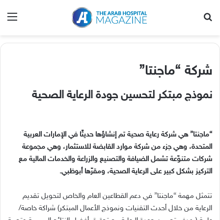
بحث عن
الق
شركة‭ ‬“ماجنتا”
نموذج‭ ‬مبتكر‭ ‬لتحسين‭ ‬جودة‭ ‬الرعاية‭ ‬الصحية‭
‬التركيز‭ ‬بشكل‭ ‬كبير‭ ‬على‭ ‬الرعاية‭ ‬الصحية،‭ ‬ومقرّها‭ ‬أبوظبي‭.‬
‬الرعاية‭ ‬من‭ ‬خلال‭ ‬أحدث‭ ‬التقنيات‭ ‬ونموذج‭ ‬الأعمال‭ ‬المبتكر‭ (‬شراكة‭ ‬خاصة‭ /