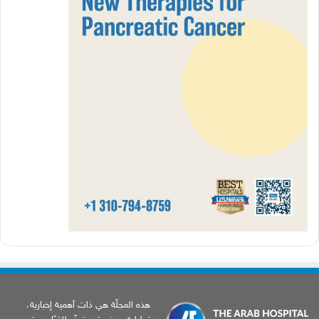
هذه المجلّة هي ذات أهمية إخبارية،