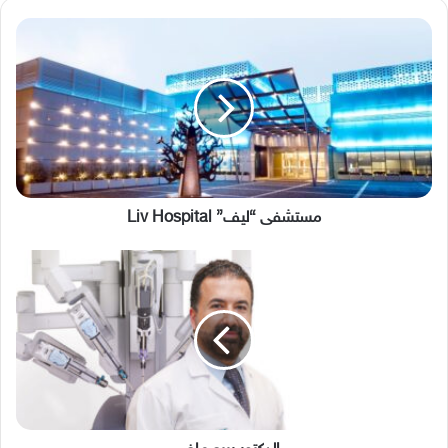
مستشفى
“ليف”
Liv
Hospital
مستشفى “ليف” Liv Hospital
الدكتور
ربيع
ماضي