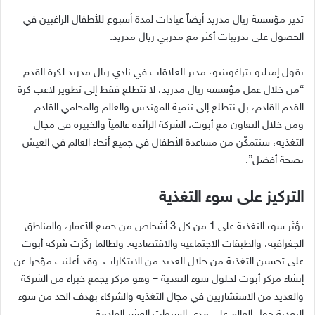
تدير مؤسسة ريال مدريد أيضاً عيادات لمدة أسبوع للأطفال الراغبين في
الحصول على تدريبات أكثر مع مدربي ريال مدريد
.
يقول إميليو بتراغوينيو، مدير العلاقات في نادي ريال مدريد لكرة القدم
:
“
من خلال عمل مؤسسة ريال مدريد، لا نتطلع فقط إلى تطوير لاعب كرة
القدم القادم، بل نتطلع إلى تنمية المهندس والعالم والمحامي القادم
.
ومن خلال التعاون مع أبوت، الشركة الرائدة عالمياً والخبيرة في مجال
التغذية، سنتمكّن من مساعدة الأطفال في جميع أنحاء العالم في العيش
بصحة أفضل
”.
التركيز على سوء التغذية
يؤثر سوء التغذية على
1
من كل
3
أشخاص من جميع الأعمار، والمناطق
الجغرافية، والطبقات الاجتماعية والاقتصادية
.
ولطالما ركّزت شركة أبوت
على تحسين التغذية من خلال العديد من الابتكارات
.
وقد أعلنت مؤخرا عن
إنشاء مركز أبوت لحلول سوء التغذية
–
وهو مركز يجمع خبراء من الشركة
والعديد من الاستشاريين في مجال التغذية والشركاء بهدف الحد من سوء
التغذية حول العالم على مدى السنوات العشر القادمة
.