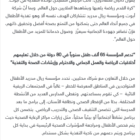
يقول دانيال سلفادوري، نائب الرئيس التنفيذي لوحدة التغذية في أبوت
:
“
كرة القدم رياضة يلعبها ويشاهدها الملايين حول العالم
.
وبما أنّ شركة
أبوت ومؤسسة ريال مدريد تتشاركان الهدف نفسه ألا وهو تغذية الأطفال
في جميع أنحاء العالم حتى يتمكنوا من التمتع بصحة أفضل وتحقيق ذاتهم،
فإنّ تضافر جهودنا الجماعية سيعزّز
وصول خدماتنا للمزيد من الأطفال
حول العالم
”.
“
تدعم المؤسسة
65
ألف طفل سنوياً في
80
دولة من خلال تعليمهم
أخلاقيات الرياضة والعمل الجماعي والاحترام وإرشادات الصحة والتغذية
”
من خلال التعاون مع شركاء محليين، تحدد مؤسسة ريال مدريد الأطفال
المتواجدين في المناطق المعرضة للخطر
–
غالباً في المجتمعات الريفية
النائية
–
كي تقوم بمساعدتهم
.
وتغطي المدارس العديد من الأنشطة
المختلفة، بدءًا من الإفطار الصحي ونظافة الأسنان، إلى برامج ما بعد
المدرسة التي تتضمن التثقيف الصحي والتدريب الرياضي
.
يتضمن كل
برنامج نشاطاً اجتماعياً أو بيئياً محلياً، مثل زيارات مراكز الرعاية الصحية حيث
يتم فحص الأطفال ومراجعة المؤشرات الصحية الرئيسية في بداية كل
برنامج ويتم دعمهم من ناحية التغذية بشكل مستدام
.