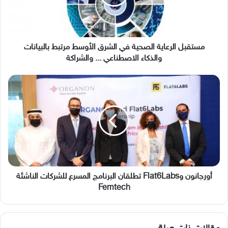
الأوسط
مرتبط
بالبيانات
والذكاء
الاصطناعي
مستقبل الرعاية الصحية في الشرق الأوسط مرتبط بالبيانات
...
والذكاء الاصطناعي ... والشراكة
والشراكة
أورجانون
وFlat6Labs
تطلقان
البرنامج
المسرع
للشركات
الناشئة
Femtech
أورجانون وFlat6Labs تطلقان البرنامج المسرع للشركات الناشئة
Femtech