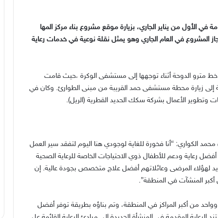
ة في الأول من يناير الجاري، بزيارة موقع مشروع بناء مركز المها
از المشروع في العام الجاري وهو يمثل نقلة نوعية في خدمات رعاية
 خط مترو الدوحة أثناء توجهها إلى مستشفى الوكرة ،حيث قامت
 إلى زيارة محطة مستشفى حمد القريبة من مبنى الطوارئ. وكان في
ات وتطوير الأعمال بشركة سكك الحديد القطرية (الريل).
مد الكواري: “أنا فخورة للغاية لوجودي هنا اليوم لتفقد سير العمل
م أفضل رعاية ودعم للأطفال ذوي الاحتياجات الخاصة للرعاية الصحية
يد لهؤلاء المرضى وعائلاتهم أفضل علاج متخصص بجودة عالية. إن
أكبر المنشآت في المنطقة”.
احد من أكبر المراكز في المنطقة، وتم بناؤه بطريقة توفر أفضل
الرعاية المقدمة في المنشأة الجديدة إلى مبادئ الرعاية القائمة على