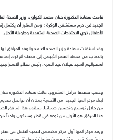
قامت سعادة الدكتورة حنان محمد الكواري، وزير الصحة العام
الجديد في حرم مستشفى الوكرة ؛ ومن المقرر أن يكتمل إنج
الأطفال ذوي الاحتياجات الصحية المتعددة وطويلة الأجل.
وقد استقلت سعادة وزير الصحة العامة والوفد المرافق لها
بالذهاب من محطة القصر الأبيض إلى محطة الوكرة، إضافة
استقبالهم السيد عجلان عيد العنزي رئيس قطاع الاستراتيجي
وعقب تفقدها مراحل المشروع، قالت سعادة الدكتورة حنان مح
لبناء مركز المها الجديد. من الأهمية بمكان أن نواصل تقدي
من خلال توسيع وتحسين خدماتنا. سيقدم هذا المرفق الجد
هذا المرفق هو الأول من نوعه في قطر وسيكون واحداً من 
ويعد مركز المها أول مركز مخصص لتنمية الطفل في قطر وو
رعاية ممكنة في بيئة ترميمية وشفائية وهادئة. وسوف تستند 