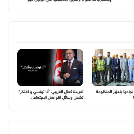
ل نجاحها بتعزيز المنظومة
‬تشعل‭ ‬وسائل‭ ‬التواصل‭ ‬الاجتماعي