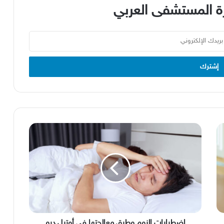
 المستشفى العربي
إضطرابات
النوم
وطرق
معالجتها
في
أوتيل
ديو
إضطرابات النوم وطرق معالجتها في أوتيل ديو