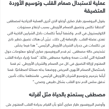
عملية لاستبدال صمام القلب وتوسيع الأوردة
المتضيقة
يقول البروفسور طيار صاري أوغلو الذي أجرى العملية الجراحية لمصطفى
“لاحظنا تكلس وتضيق الصمام الأورطي بسبب ارتفاع مستويات
الكوليسترول في الدم. وكشفنا أيضاً تكلسات داخل الشرايين التاجية التي
تغذي عضلة القلب. بالإضافة إلى ذلك، تبيّن أن هناك تضيق خطير ناتج
عن تكلسات في جدران الشريان الأورطي الرئيسي.” هذا فيما يخصّ
تشخيص حالة مصطفى. ثم قدم البروفيسور صاري أوغلو معلومات حول
العملية التي أعادت صحة وعافية مصطفى قائلا: ”قمنا بإجراء جراحة القلب
المفتوح لإزالة التضيق في كل من الصمام والشريان الأورطي. ثم قمنا
باستئصال الصمام الأبهري المريض ووضعنا بدله صمامًا اصطناعيًا. قمنا
أيضًا بترميم وتوسيع الشريان الأورطي الرئيسي، فاستطعنا بذلك تأمين
تدفق سلس الدم نحو القلب بشكل طبيعي وصحي.”
مصطفى يستمتع بالحياة مثل أقرانه
وأوضح البروفسور طيار صاري أغلو بأن القيام بجراحة القلب المفتوح على