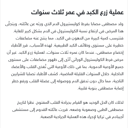
عملية زرع الكبد في عمر ثلاث سنوات
ولد مصطفى مصابا بفرط كوليستيرول الدم الذي ورثه عن عائلته، ويتجلّى
هذا المرض في ارتفاع نسبة الكوليسترول في الدم بشكل كبير للغاية.
فتترسب كمية كبيرة من الدهون في الكبد، مما ينتج عنه مضاعفات
خطيرة على مستوى وظائف الكبد الطبيعية. لهذه الأسباب، قرر الأطباء
إخضاع مصطفى، عندما كان عمره ثلاث سنوات، لعملية زرع الكبد. غير أن
مرض فرط الكوليسترول الوراثي أدّى إلى ظهور مضاعفات على مستوى
جميع الأوعية الدموية، بما في ذلك الأوعية التي تُغذي القلب والأعضاء
الداخلية. خلال السنوات القليلة الماضية، كشف الأطباء تصلبا للشرايين
التاجية، مما حال دون تدفق الدم ووصوله إلى عضلة القلب ورفع خطر
إصابة مصطفى بنوبة قلبية.
لذلك كان الحل الوحيد هو القيام بجراحة القلب المفتوح. نظرا لتاريخ
مصطفى الطبي وصعوبة وضعه، قررت عائلته القدوم إلى مستشفى
أجيبادم في تركيا لإجراء هذه العملية الجراحية الصعبة.