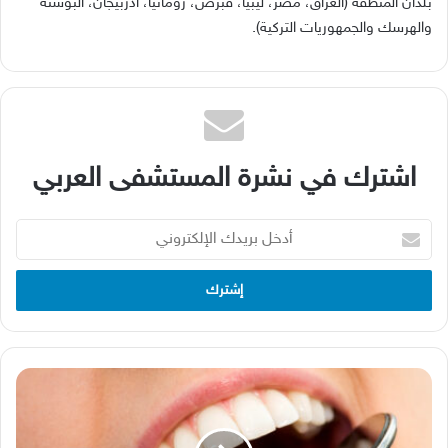
بلدان المنطقة (العراق، مصر، ليبيا، قبرص، رومانيا، أذربيجان، البوسنة
والهرسك والجمهوريات التركية).
اشترك في نشرة المستشفى العربي
أدخل
بريدك
الإلكتروني
السكري
وصيام
رمضان