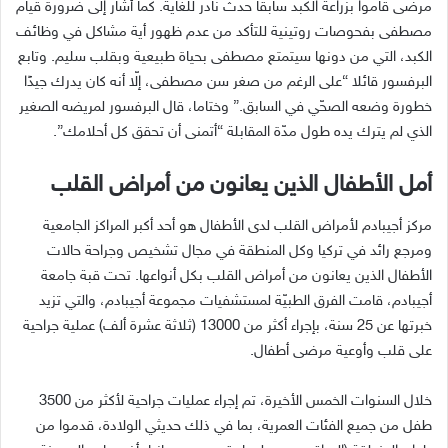
مرضى قاموا بزراعة الكبد سابقا حدث نادر للغاية. كما أشار إلى ضرورة قيام
مصطفى بفحوصات روتينية للتأكد من عدم ظهور أية مشاكل في وظائف
الكبد، التي من دونها سيتمتع مصطفى بحياة طبيعية وبقلب سليم. وتابع
البرفسور قائلا “على الرغم من صغر سن مصطفى، إلّا أنه كان يدرك جيدًا
خطورة وضعه الصحّي في السابق.” وختاما، قال البرفسور لمريضه الصغير
الذي لم يترك يده طول مدّة المقابلة “أتمنى أن تحقق كل أحلامك”.
أمل الأطفال الذين يعانون من أمراض القلب
مركز أجيبادم لأمراض القلب لدى الأطفال هو أحد أكبر المراكز الجامعية
ومرجع رائد في تركيا وكل المنطقة في مجال تشخيص وجراحة حالات
الأطفال الذين يعانون من أمراض القلب بكل أنواعها. تحت قبة جامعة
أجيبادم، قامت الفرق الطبيّة لمستشفيات مجموعة أجيبادم، والتي تزيد
خبرتها عن 25 سنة، بإجراء أكثر من 13000 (ثلاثة عشرة ألف) عملية جراحية
على قلب وأوعية مرضى أطفال.
خلال السنوات الخمس الأخيرة، تم إجراء عمليات جراحية لأكثر من 3500
طفل من جميع الفئات العمرية، بما في ذلك حديثي الولادة، قدموا من