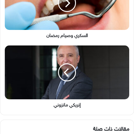
السكري وصيام رمضان
إنريكي
مانزوني
إنريكي مانزوني
مقالات ذات صلة