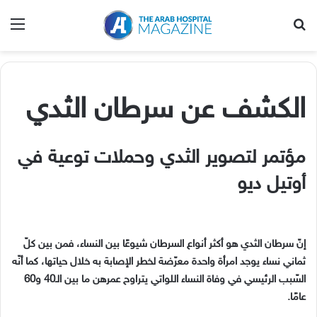
بحث عن
الق
الكشف عن سرطان الثدي
مؤتمر لتصوير الثدي وحملات توعية في
أوتيل ديو
إنّ سرطان الثدي هو أكثر أنواع السرطان شيوعًا بين النساء، فمن بين كلّ
ثماني نساء يوجد امرأة واحدة معرّضة لخطر الإصابة به خلال حياتها، كما أنّه
السّبب الرئيسي في وفاة النساء اللواتي يتراوح عمرهن ما بين الـ40 و60
عامًا.