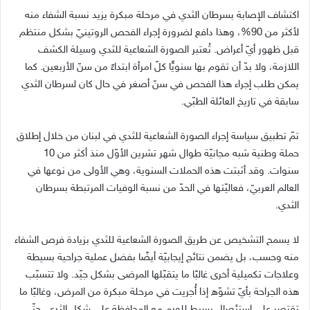
اكتشاف الإصابة بسرطان الثدي في مرحلة مبكرة يزيد نسبة الشفاء منه
لأكثر من 90%، وهذا دافع لضرورة إجراء الفحص الروتينيّ بشكل منتظم
قبل ظهور أيّ أعراض. تُعتبر الصورة الشعاعية للثدي وسيلة الكشف
اللازمة، ولا بدّ أن تقوم بها سنويًّا كلّ امرأة ابتداءً من سنّ الأربعين. كما
يمكن طلب إجراء هذا الفحص في سنّ أصغر في حال كان لسرطان الثدي
سابقة في تاريخ العائلة الطبّي.
تمّ تطبيق سياسة إجراء الصورة الشعاعية للثدي في لبنان من خلال إطلاق
حملة وطنية شبه مجانيّة طوال شهر تشرين الأوّل منذ أكثر من 10
سنوات. وقد أثبتت هذه الحملات السنوية، وهي الأولى من نوعها في
العالم العربيّ، فعاليّتها في الحدّ من نسبة الوفيات المرتبطة بسرطان
الثدي.
لا يسمح التشخيص عن طريق الصورة الشعاعية للثدي بزيادة فرص الشفاء
منه وحسب، بل يضمن نتائج إيجابيّة أيضًا بفضل عملية جراحية بسيطة
وعلاجات تكميلية أخرى غالبًا ما يتقبّلها المرضى بشكل جيّد. ولا تتسبّب
هذه الجراحة بأيّ تشوّه إذا أُجريت في مرحلة مبكرة من المرض، وغالبًا ما
تقتصر على استئصال بسيط للورم مع المحافظة على شكل الثدي. حتّى