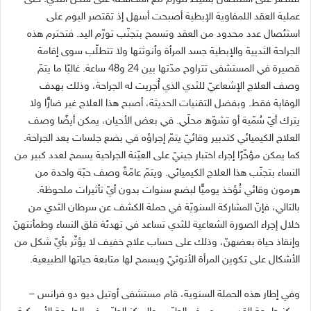
عملية العقد اللمفاوية الإبطية أصبحت أسهل إذ تقتصر اليوم على
استئصال عدد محدود من العقد وتسمح بتجنّب تورّم اليد. فتحترم هذه
الجراحة الثديية والإبطية جسد المرأة وأنوثتها ولا تتطلّب سوى إقامة
قصيرة في المستشفى تتراوح مدّتها بين 24 و48 ساعة. غالبًا ما يتمّ
وصف العلاج الإشعاعيّ للثدي الذي أُجريت له الجراحة، وذلك بهدف
الوقاية فقط. وبفضل التقنيات الحديثة، أصبح هذا العلاج غير ضارًّا ولا
يترك أيّ سُمّية أو تشوّه محلّي. في بعض الأحيان، يمكن أيضًا وصف
العلاج الكيميائي كتدبير وقائيّ يتمّ إجراؤه في بضع جلسات بعد الجراحة.
كما يمكن مؤخّرًا إجراء اختبار جينيّ على العيّنة الجراحية يسمح لعدد كبير من
النساء بتجنّب هذا العلاج الكيميائي. ويتمّ عامّةً وصف حبّة واحدة من
هرمون وقائي تُؤخذ يوميًّا لبضع سنوات بدون أيّ تأثيرات ملحوظة.
بالتالي، فإنّ المشاركة السنويّة في حملة الكشف عن سرطان الثدي من
خلال إجراء الصورة الشعاعية للثدي تساعد في تهدئة قلق النساء وطمأنتهنّ
وإنقاذ حياة بعضهنّ، وذلك على حساب علاج خفيف لا يؤثّر بأيّ شكل من
الأشكال على تكوين المرأة الأنوثيّ ويسمح لها متابعة حياتها الطبيعية.
وفي إطار هذه الحملة السنوية، قام مستشفى أوتيل ديو دو فرانس –