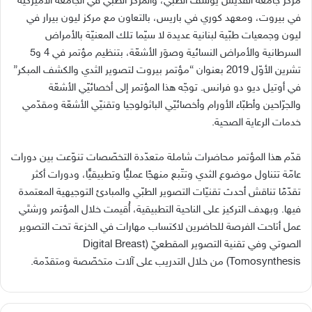
مركز جامعة القديس يوسف الطبّي، والمركز الطبّي في الجامعة الأميركية
في بيروت، ومعهد كوري في باريس، بالتعاون مع مركز ليون بيرار في
ليون وجمعيات طبّية لبنانية عديدة لا سيّما تلك المعنيّة بالأمراض
السرطانية والأمراض النسائية وصوَر الأشعّة، بتنظيم مؤتمر في 4 و5
تشرين الأوّل 2019 بعنوان “مؤتمر بيروت لتصوير الثدي والكشف المبكر”
في أوتيل ديو دو فرانس. توجّه هذا المؤتمر إلى أخصائيّي الأشعّة
والجرّاحين وأطبّاء الأورام وأخصائيّي الباثولوجيا وتقنيّي الأشعّة ومقدّمي
خدمات الرعاية الصحية.
قدّم هذا المؤتمر محاضرات شاملة متعدّدة التخصّصات تنوّعت بين دورات
عامّة تتناول موضوع الثدي وتتّبع منهجًا عمليًّا وتطبيقيًّا، ودورات أكثر
تقدّمًا تناقش أحدث تقنيّات التصوير الطبّي والمبادئ التوجيهية المعتمدة
فيها. وبهدف التركيز على الناحية التطبيقية، أُقيمت خلال المؤتمر ورشتَي
عمل أتاحت الفرصة للحاضرين لاكتساب مهارات في الخزعة تحت التصوير
الصوتي وفي تقنية التصوير المقطعيّ (Digital Breast
Tomosynthesis) من خلال التدريب على آلات متخصّصة ومتقدّمة.