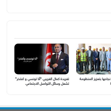
ل نجاحها بتعزيز المنظومة
‬تشعل‭ ‬وسائل‭ ‬التواصل‭ ‬الاجتماعي