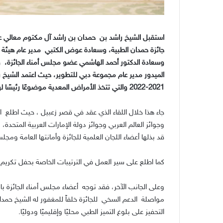
استقبل الشيخ راشد بن حمدان بن راشد آل مكتوم معالي ع
جائزة حمدان الطبية، وسعادة عوض الكتبي مدير عام هيئة ا
وسعادة الدكتور أحمد الهاشمي عضو مجلس أمناء الجائزة، و
الميدور مدير عام مجموعة دبي للتطوير، حيث اعتمد الشيخ را
2021-2022 والتي تتخذ الأمراض المعدية موضوعًا رئيسًا لها.
جاء هذا خلال اللقاء الذي عقد في قصر زعبيل ، حيث اطلع ا
وجوائز العالم العربي وجوائز دولة الإمارات العربية المتحدة، 
قد بذلها أعضاء اللجان العلمية للجائزة وأمانتها العامة ومج
كما اطلع على سير العمل في الترتيبات الخاصة بحفل تكريم الفائزين يوم 23 توفمبر المقبل في 
وعلى الجانب الآخر، فقد توجه أعضاء مجلس أمناء الجائزة ب
مواصلة الدعم السخي للجائزة خلفاً للمغفور له الشيخ حمدان
التحفيز على بلوغ التميز الطبي محليًا وإقليميًا ودوليًا.