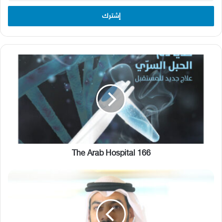
الإلكتروني
The
Arab
Hospital
166
The Arab Hospital 166
70
مليون
سجل
طبي
في