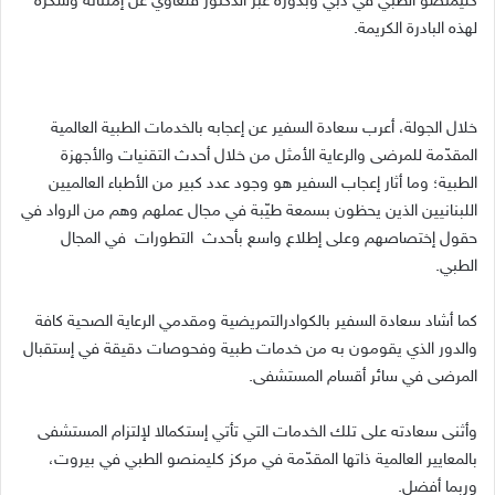
كليمنصو الطبي في دبي وبدوره عبّر الدكتور قلعاوي عن إمتنانه وشكره
لهذه البادرة الكريمة.
خلال الجولة، أعرب سعادة السفير عن إعجابه بالخدمات الطبية العالمية
المقدّمة للمرضى والرعاية الأمثل من خلال أحدث التقنيات والأجهزة
الطبية؛ وما أثار إعجاب السفير هو وجود عدد كبير من الأطباء العالميين
اللبنانيين الذين يحظون بسمعة طيّبة في مجال عملهم وهم من الرواد في
حقول إختصاصهم وعلى إطلاع واسع بأحدث التطورات في المجال
الطبي.
كما أشاد سعادة السفير بالكوادرالتمريضية ومقدمي الرعاية الصحية كافة
والدور الذي يقومون به من خدمات طبية وفحوصات دقيقة في إستقبال
المرضى في سائر أقسام المستشفى.
وأثنى سعادته على تلك الخدمات التي تأتي إستكمالا لإلتزام المستشفى
بالمعايير العالمية ذاتها المقدّمة في مركز كليمنصو الطبي في بيروت،
وربما أفضل.