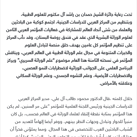
تحت رعاية جائزة الشيخ حمدان بن راشد آل مكتوم للعلوم الطبية،
وبتنظيم من المركز العربي للدراسات الجينية، اجتمع كوكبة من الباحثين
والعلماء من شتى أنحاء العالم للمشاركة في فعاليات المؤتمر العربي الثامن
لعلوم الوراثة البشرية الذي عقد في فندق روضة البستان، وقد دأب المركز
على تنظيم المؤتمر كل عامين بهدف خلق منصة لتبادل العلوم
والخبرات المتنوعة في مجال علم الوراثة الطبية في العالم العربي، ويناقش
المؤتمر في نسخته الثامنة هذا العام موضوع “علم الوراثة السريري” ويركز
البرنامج العلمي على الجوانب الوراثية لاضطرابات النمو العصبي،
والاضطرابات الأيضية، وعلم التشوه الجسدي، وعلم الوراثة السكاني
وعلاقته بالأمراض.
خلال كلمته ،قال الدكتور محمود طالب آل علي، مدير المركز العربي
للدراسات الجينية ورئيس اللجنة العلمية للمؤتمر “على مر السنين، لم يكن
هذا المؤتمر بمثابة نقطة إلتقاء لعلماء الوراثة في العالم فحسب، بل كان
منبراً للحوار وتبادل وجهات النظر بينهم، ووفر أيضا إلهاماً للعديد من
الشباب الباحثين العرب للتخصص في هذا المجال. ومما يملؤني فخراً أن