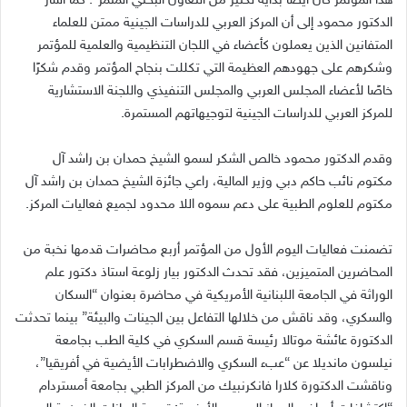
هذا المؤتمر كان أيضًا بداية لكثير من التعاون البحثي المثمر“. كما أشار
الدكتور محمود إلى أن المركز العربي للدراسات الجينية ممتن للعلماء
المتفانين الذين يعملون كأعضاء في اللجان التنظيمية والعلمية للمؤتمر
وشكرهم على جهودهم العظيمة التي تكللت بنجاح المؤتمر وقدم شكرًا
خاصًا لأعضاء المجلس العربي والمجلس التنفيذي واللجنة الاستشارية
للمركز العربي للدراسات الجينية لتوجيهاتهم المستمرة.
وقدم الدكتور محمود خالص الشكر لسمو الشيخ حمدان بن راشد آل
مكتوم نائب حاكم دبي وزير المالية، راعي جائزة الشيخ حمدان بن راشد آل
مكتوم للعلوم الطبية على دعم سموه اللا محدود لجميع فعاليات المركز.
تضمنت فعاليات اليوم الأول من المؤتمر أربع محاضرات قدمها نخبة من
المحاضرين المتميزين، فقد تحدث الدكتور بيار زلوعة استاذ دكتور علم
الوراثة في الجامعة اللبنانية الأمريكية في محاضرة بعنوان “السكان
والسكري، وقد ناقش من خلالها التفاعل بين الجينات والبيئة” بينما تحدثت
الدكتورة عائشة موتالا رئيسة قسم السكري في كلية الطب بجامعة
نيلسون مانديلا عن “عبء السكري والاضطرابات الأيضية في أفريقيا”،
وناقشت الدكتورة كلارا فانكرنبيك من المركز الطبي بجامعة أمستردام