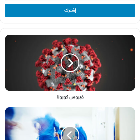
الإلكتروني
فيروس
كورونا
فيروس كورونا
التمريض
في
حالات
الطوارئ
والكوارث