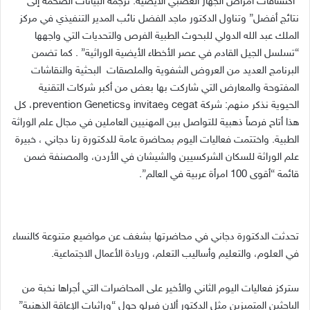
“اكتشافات أمراض الجهاز العصبي الأيضية: ترجمة البيانات الضخمة إلى
نتائج أفضل” وتناول الدكتور ماجد الفضل نائب المدير التنفيذي في مركز
الملك عبد الله الدولي للبحوث الطبية الفرص والتحديات التي واجهها
“تسلسل الجيل القادم في عصر الأخطاء الأيضية الوراثية” . كما تضمن
البرنامج العديد من العروض الشفوية والملصقات البحثية والنقاشات
المفتوحة والمعارض التي شاركت بها بعض من أكبر شركات التقنية
الحيوية نذكر منهم: شركة cegat وinvitae وprevention Genetics، كل
هذا أتاح فرصاً ذهبية للتواصل بين المهنيين العاملين في مجال علم الوراثة
الطبية. واختتمت فعاليات اليوم بمحاضرة عامة للدكتورة رنا دجاني ، خبيرة
علم الوراثة للسكان الشركسيين والشيشان في الأردن، والمصنفة ضمن
قائمة “أقوى 100 امرأة عربية في العالم”.
تحدثت الدكتورة دجاني في محاضرتها بشغف عن مواضيع متنوعة كالنساء
في العلوم، والتعليم وأساليب التعلم، وريادة الأعمال الاجتماعية.
ستركز فعاليات اليوم الثاني والأخير على المحاضرات التي أجراها نخبة من
الباحثين المتميزين مثل الدكتور ألان فيرلو حول “وراثيات الإعاقة الذهنية”