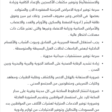
والاستشفائية
)
وتوفير مكثفات الأكسجين بالإعداد الكافية وزيادة
سرعة توفير ادوية الامراض المزمنة المفقودة الان والمتواجد
بعضها
في الخاص وغير معروف المصدر
وغلاء غير مبرر وفوق
طاقة البشر
(
ادوية الضغط والسكري والأورام والغدد والاعصاب
والأمراض المناعية وزراعة الاعضاء وغيرها والتي تعتبر فئات ذات
معدلات اختطار عالية
.
يجب استغلال السعة السريرية في الفنادق وبيوت الشباب والأقسام
الداخلية لبعض الجامعات لحالات العزل البسيطة والمتوسطة
.
سرعة توفير مستشفيات ميدانية مجهزة
..
زيادة تشديد الرقابة الصحية على المنافذ الجوية والبرية والبحرية وبين
المدن
..
ضرورة الاستعانة بالهلال الاحمر والكشاف وطلبة الطبيات ومعاهد
وكليات التمريض ومتطوعين من المجتمع المدني
..
ضرورة انتشار الخطوط الساخنة في كل مدينة وقرية على مدار
الساعة للرد على استفسار المواطنين وتقديم المشورة العاجلة
وضرورة توفير الخدمات المنزلية لعشرات الآلاف من المواطنين بدء
من المسوحات والتحاليل وتوفير الاحتياجات من لوازم وادوية