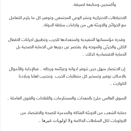
وأكسجين ومتابعة لصيقة
..
الاحتياطات الاحترازية ونشر الوعي المجتمعي وتوفير كل ما يلزم للتعامل
مع الجوائح والاوبئة هي من واجابات سلطة الدولة
..
وقدرة مؤسساتها التنفيذية واستعدادها للحرب وتطبيق اجراءات الاقفال
الكلي والجزئي والموجه ولا يقتصر عن دورها في الحماية الصحية بل
الحماية الاقتصادية كذلك
..
إن الانتصار سهل حين تتوفر ادواته وعزائمه ورجاله
..
فبالإدارة والأموال
بالامكان توفير وتسخير كل متطلبات الحرب
وتجنيب اهلنا وبلادنا
الكوارث
..
السوق العالمي ملئ بالمعدات والمستلزمات واللقاحات والقوى العاملة
..
حماية الشعب من الاوبئة الفتاكة والمدمرة للصحة والاقتصاد من
ولا اولويات غيرها
..
الاولويات لكل السلطات الحاكمة