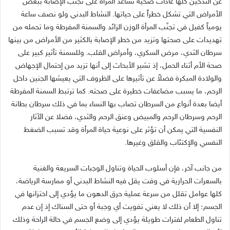
عن التدخين كلها عادات صحية تساعد المرأة على تجنّب الإصابة ببعض
الأمراض التي تشكل خطراً على حياتها. النشاط البدني ولو نصف ساعة
يومياً كفيل في تجنّب المرأة الوزن الزائد والسمنة المفرطة وما تحمله من
تهديدات على صحتها وتزيد من خطر الإصابة بالكثير من الأمراض من بينها
سرطان الثدي، مرض السكري، وأمراض القلب. وللسمنة تأثير كبير على
صحة الأم أثناء الحمل، إذ تشير الأبحاث إلى أنها تزيد من إحتمال الإجهاض
والولادة المبكرة فضلاً عن تأثيرها على الظروف التي يعيشها الجنين داخل
الرحم، ما يسبب مضاعفات خطيرة على صحته. كما ترتبط السمنة المفرطة
أيضا بعدة أنواع من السرطان تصاب بها النساء بما في ذلك سرطان بطانة
الرحم وسرطان الرحم والمبيض وعنق الرحم والثدي، فضلا عن الآثار
النفسية التي يمكن أن تؤثر على نوعية حياة المرأة وقد تسبب الضغط
النفسي والإكتئاب والقلق وغيرها.
من جانب آخر، فإن أسلوب الحياة وتناول الوجبات السريعة والغنية
بالسعرات الحرارية في وقت يقل فيه النشاط البدني أو ممارسة الرياضة،
كلها عوامل تقلل من سرعة عملية حرق الدهون ما يؤدي إلى اختزانها في
الجسم؛ إلا أن ذلك لا يعني تفويت أي وجبة أو حتى السناك إذ إن عدم
تناول الطعام لفترات طويلة يؤدي إلى وضع الجسم في حالة الراحة وذلك