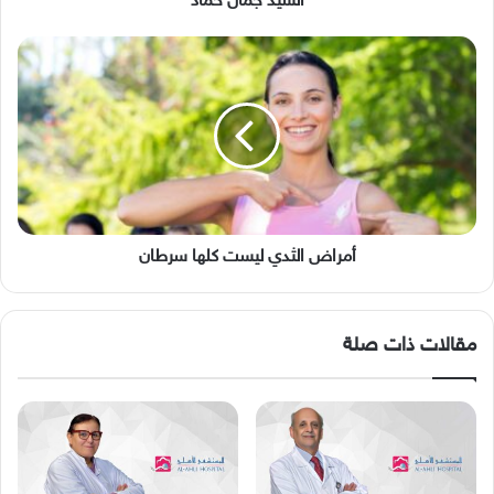
السيد جمال حمّاد
أمراض
الثدي
ليست
كلها
سرطان
أمراض الثدي ليست كلها سرطان
مقالات ذات صلة