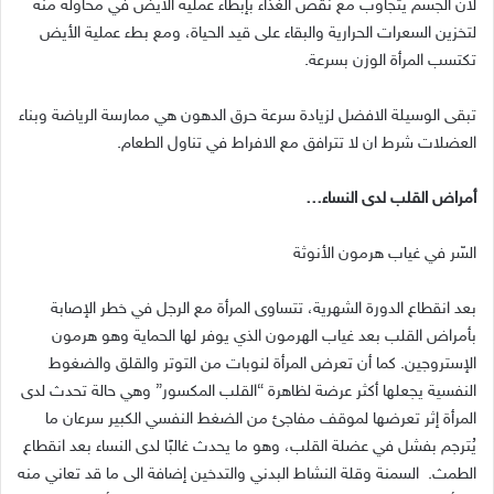
لأن الجسم يتجاوب مع نقص الغذاء بإبطاء عملية الأيض في محاولة منه
لتخزين السعرات الحرارية والبقاء على قيد الحياة، ومع بطء عملية الأيض
تكتسب المرأة الوزن بسرعة.
تبقى الوسيلة الافضل لزيادة سرعة حرق الدهون هي ممارسة الرياضة وبناء
العضلات شرط ان لا تترافق مع الافراط في تناول الطعام.
أمراض القلب لدى النساء…
السّر في غياب هرمون الأنوثة
بعد انقطاع الدورة الشهرية، تتساوى المرأة مع الرجل في خطر الإصابة
بأمراض القلب بعد غياب الهرمون الذي يوفر لها الحماية وهو هرمون
الإستروجين. كما أن تعرض المرأة لنوبات من التوتر والقلق والضغوط
النفسية يجعلها أكثر عرضة لظاهرة “القلب المكسور” وهي حالة تحدث لدى
المرأة إثر تعرضها لموقف مفاجئ من الضغط النفسي الكبير سرعان ما
يُترجم بفشل في عضلة القلب، وهو ما يحدث غالبًا لدى النساء بعد انقطاع
الطمث. السمنة وقلة النشاط البدني والتدخين إضافة الى ما قد تعاني منه