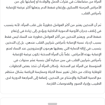
المرأة من مضاعفات في فترات الحمل والولادة او إصابتها بأي من
الأمراض المزمنة كالسكري وإرتفاع ضغط الدم يجعلها أكثر عرضة للإصابة
بأمراض القلب.
ثم أن التدخين يعتبر من أكثر العوامل خطورةً على قلب المرأة، لأنه يتسبب
في إتلاف جدران الأوعية الدموية الداخلية ويؤدي إلى زيادة في إرتفاع
ضغط الدم. ويعتبر التدخين من أكثر العوامل خطورة عند النساء ليس فقط
بسبب ازدياد نسبة الإصابة بأمراض شرايين القلب عندهن، بل إن التدخين
يتسبب في إزالة الحماية التي يعطيها هرمون الإستروجين عند النساء لمنع
الإصابة بهذه الأمراض، علماً بأن المرأة المدخنة تكون عرضة للإصابة
بأمراض شرايين القلب في سن مبكرة أقل بنسبة عشر سنوات في
المتوسط عن المرأة غير المدخنة. بإمكان المرأة أن تتخذ بعض الخطوات
للوقاية وذلك من خلال تغيير نمط الحياة وممارسة الرياضة بشكل منتظم
مع الحمية الغذائية والإمتناع عن التدخين، إضافة إلى المراجعة الدورية لدى
الطبيب وإجراء الصور والفحوصات اللازمة.