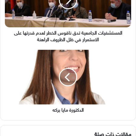
الخطر
لعدم
قدرتها
على
الاستمرار
في
المستشفيات الجامعية تدق ناقوس الخطر لعدم قدرتها على
ظل
الاستمرار في ظل الظروف الراهنة
الظروف
الراهنة
الدكتورة
مايا
بركه
الدكتورة مايا بركه
مقالات ذات صلة