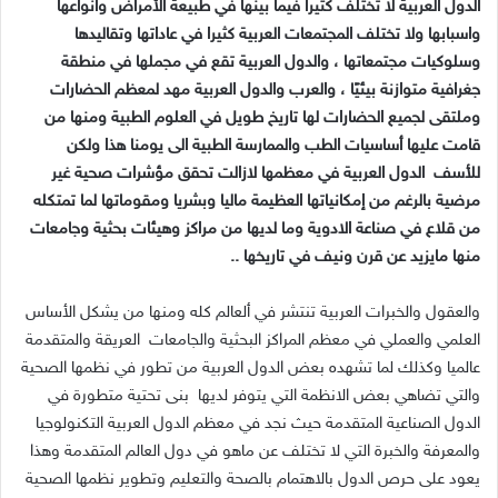
الدول العربية لا تختلف كثيرا فيما بينها في طبيعة الأمراض وانواعها
واسبابها ولا تختلف المجتمعات العربية كثيرا في عاداتها وتقاليدها
وسلوكيات مجتمعاتها ، والدول العربية تقع في مجملها في منطقة
جغرافية متوازنة بيئيًا ، والعرب والدول العربية مهد لمعظم الحضارات
وملتقى لجميع الحضارات لها تاريخ طويل في العلوم الطبية ومنها من
قامت عليها أساسيات الطب والممارسة الطبية الى يومنا هذا ولكن
للأسف
الدول العربية في معظمها لازالت تحقق مؤشرات صحية غير
مرضية بالرغم من إمكانياتها العظيمة ماليا وبشريا ومقوماتها لما تمتكله
من قلاع في صناعة الادوية وما لديها من مراكز وهيئات بحثية وجامعات
منها مايزيد عن قرن ونيف في تاريخها
..
والعقول والخبرات العربية تنتشر في ألعالم كله ومنها من يشكل الأساس
العلمي والعملي في معظم المراكز البحثية والجامعات
العريقة والمتقدمة
عالميا وكذلك لما تشهده بعض الدول العربية من تطور في نظمها الصحية
والتي تضاهي بعض الانظمة التي يتوفر لديها
بنى تحتية متطورة في
الدول الصناعية المتقدمة حيث نجد في معظم الدول العربية التكنولوجيا
والمعرفة والخبرة التي لا تختلف عن ماهو في دول العالم المتقدمة وهذا
يعود على حرص الدول بالاهتمام بالصحة والتعليم وتطوير نظمها الصحية