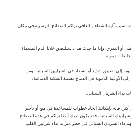
د
تسبب
آلية
الشفاء
والتعافي
تراكم
الصفائح
الترسبية
في
مكان
ظي
أو
التمزق
.
وإذا
ما
حدث
هذا
،
ستلتصق
خلايا
الدم
المسماة
جلطات
دموية
.
موية
إلى
تضييق
شديد
أو
انسداد
في
الشرايين
السباتية
.
ومن
إلى
الأوعية
الدموية
في
الدماغ
مسببة
السكتة
الدماغية
.
ب
بداء
الشريان
السباتي
.
أكثر،
فإنه
بإمكانك
اتخاذ
خطوات
للمساعدة
في
منع
أو
تأخير
شرايينك
السباتية،
فقد
يكون
لديك
أيضًا
تراكم
في
هذه
الصفائح
هم
داء
الشريان
السباتي
في
خطر
متزايد
لداء
شرايين
القلب