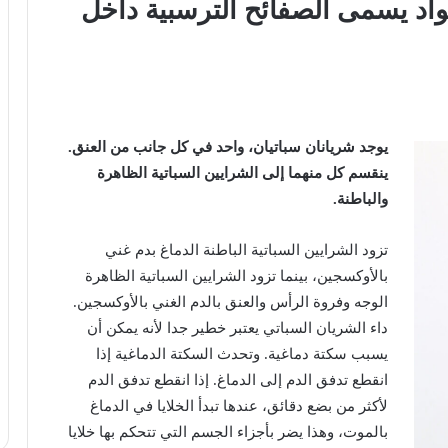
واد
يسمى
الصفائح
الترسبية
داخل
يوجد
شريانان
سباتيان،
واحد
في
كل
جانب
من
العنق
.
ينقسم
كل
منهما
إلى
الشرايين
السباتية
الظاهرة
والباطنة
.
تزود
الشرايين
السباتية
الباطنة
الدماغ
بدم
غني
بالأوكسجين،
بينما
تزود
الشرايين
السباتية
الظاهرة
الوجه
وفروة
الرأس
والعنق
بالدم
الغني
بالأوكسجين
.
داء
الشريان
السباتي
يعتبر
خطير
جدا
لأنه
يمكن
أن
يسبب
سكتة
دماغية
.
وتحدث
السكتة
الدماغية
إذا
انقطع
تدفق
الدم
إلى
الدماغ
.
إذا
انقطع
تدفق
الدم
لأكثر
من
بضع
دقائق،
عندها
تبدأ
الخلايا
في
الدماغ
بالموت،
وهذا
يضر
بأجزاء
الجسم
التي
تتحكم
بها
خلايا