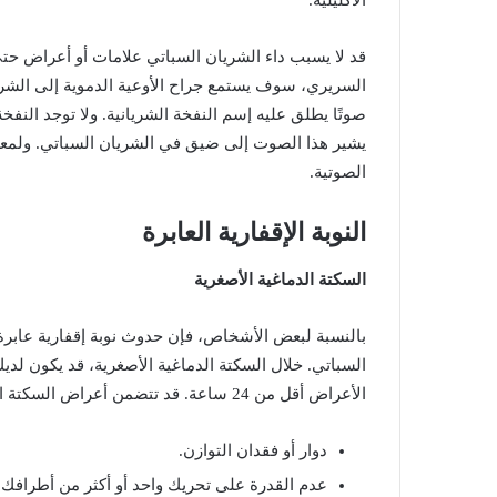
الاكليلية
.
قد
لا
يسبب
داء
الشريان
السباتي
علامات
أو
أعراض
حت
السريري،
سوف
يستمع
جراح
الأوعية
الدموية
إلى
الشر
صوتًا
يطلق
عليه
إسم
النفخة
الشريانية
.
ولا
توجد
النفخة
يشير
هذا
الصوت
إلى
ضيق
في
الشريان
السباتي
.
ولمع
الصوتية
.
النوبة
الإقفارية
العابرة
السكتة
الدماغية
الأصغرية
بالنسبة
لبعض
الأشخاص،
فإن
حدوث
نوبة
إقفارية
عابرة
السباتي
.
خلال
السكتة
الدماغية
الأصغرية،
قد
يكون
لدي
الأعراض
أقل
من
24
ساعة
.
قد
تتضمن
أعراض
السكتة
ا
دوار
أو
فقدان
التوازن
.
عدم
القدرة
على
تحريك
واحد
أو
أكثر
من
أطرافك
.