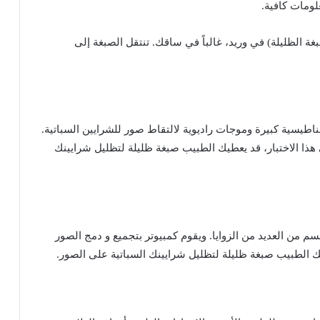
لومات
كافية
.
بغة
الظليلة
)
في
وريد،
غالباً
في
ساقك
.
تنتقل
الصبغة
إلى
ناطيسية
كبيرة
وموجات
راديوية
لالتقاط
صور
للشرايين
السباتية
.
هذا
الاختبار،
قد
يعطيك
الطبيب
صبغة
ظليلة
لتظليل
شرايينك
سم
من
العديد
من
الزوايا
.
ويقوم
كمبيوتر
بتجميع
و
دمج
الصور
ك
الطبيب
صبغة
ظليلة
لتظليل
شرايينك
السباتية
على
الصور
.