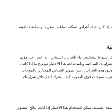
.
إذا
كان
لديك
أعراض
لسكتة
دماغية
أصغرية
أو
سكتة
دماغية،
ية
ثر
شيوعا
لتشخيص
داء
الشريان
السباتي
.
إنه
اختبار
غير
مؤلم
رايينك
السباتية
.
وباستطاعة
هذا
الاختبار
توضيح
ما
إذا
كانت
يق
هذه
الشرايين
.
يبين
تصوير
السباتي
المعياري
بالموجات
تي
بالموجات
فوق
الصوتية
كيف
يتحرك
الدم
خلال
شرايينك
شعة
السينية
.
يمكن
استخدام
هذا
الاختبار
إذا
كانت
نتائج
التصوير