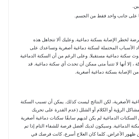
ين
.
على
جانب
واحد
فقط
من
الجسم
.
رضة
لخطر
الإصابة
بسكتة
دماغية
.
وعليك
ألا
تتجاهل
هذه
د
الأسباب
المحتملة
لسكتة
دماغية
أصغرية
وتساعدك
على
وث
سكتة
دماغية
مستقبلا
.
وعلى
الرغم
من
أن
السكتة
الدماغية
ة
،
إلا
أنها
لا
تتنبأ
متى
ممكن
أن
تحدث
أي
سكتة
دماغية
.
قد
من
الإصابة
بسكتة
دماغية
أصغرية
.
غية
الأصغرية،
لكن
النتائج
ليست
كذلك
.
يمكن
أن
تسبب
السكتة
شاكل
الرؤية
أو
الكلام
أو
الشلل
(
عدم
القدرة
على
تحريك
السكتات
الدماغية
لم
يكن
لديهم
سابقًا
سكتات
دماغية
أصغرية
كتة
الدماغية
.
وسيكون
لديك
أفضل
فرصة
للشفاء
التام
إذا
تم
ظهور
الأعراض
.
كلما
كان
العلاج
أسرع،
كانت
فرصك
في