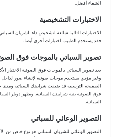
الشفاء
أفضل
.
الاختبارات
التشخيصية
الاختبارات
التالية
شائعة
لتشخيص
داء
الشريان
السباتي
فقد
يستخدم
الطبيب
اختبارات
أخرى
أيضا
.
تصوير
السباتي
بالموجات
فوق
الصوت
يعد
تصوير
السباتي
بالموجات
فوق
الصوتية
الاختبار
الأك
وغير
مؤذي
يستخدم
موجات
صوتية
لإنشاء
صور
لداخل
ش
الصفيحة
الترسبية
قد
ضيقت
شرايينك
السباتية
ومدى
ض
فوق
الصوتية
بنية
شرايينك
السباتية
.
ويظهر
دوبلر
السبا
السباتية
.
التصوير
الوعائي
للسباتي
التصوير
الوعائي
للشريان
السباتي
هو
نوع
خاص
من
الأ