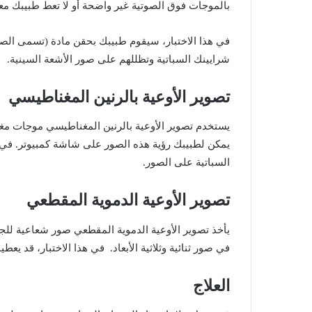
بالموجات
فوق
الصوتية
غير
واضحة
أو
لا
تعط
طبيبك
مع
في
هذا
الاختبار،
سيقوم
طبيبك
بحقن
مادة
(
تسمى
الص
شرايينك
السباتية
وتظللهم
على
صور
الأشعة
السينية
.
تصوير
الأوعية
بالرنين
المغناطيسي
يستخدم
تصوير
الأوعية
بالرنين
المغناطيسي
موجات
مغ
يمكن
لطبيبك
رؤية
هذه
الصور
على
شاشة
كمبيوتر
.
في
السباتية
على
الصور
.
تصوير
الأوعية
الدموية
المقطعي
يأخذ
تصوير
الأوعية
الدموية
المقطعي
صور
شعاعية
للج
في
صور
ثنائية
وثلاثية
الأبعاد
.
في
هذا
الاختبار،
قد
يعطي
العلاج