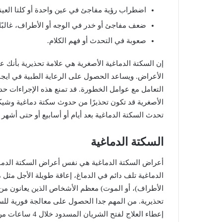
اضطراب
رؤية
مفاجئ
في
عين
واحدة
أو
كلتا
العين
ضعف
مفاجئ
أو
خدر
في
الوجه
أو
الأطراف،
غالبًا
صعوبة
في
التحدث
أو
فهم
الكلام
.
إن
السكتة
الدماغية
الأصغرية
هي
علامة
تحذيرية
بأنك
ع
الأعراض
.
ويساعد
الحصول
على
الرعاية
الطبية
في
ايجا
التعامل
مع
عوامل
الخطورة
.
قد
تمنع
هذه
الإجراءات
حد
الأصغرية
قد
تكون
تحذيرًا
من
حدوث
سكتة
دماغية
وشيك
تحدث
السكتة
الدماغية
بعد
أيام
أو
أسابيع
أو
حتى
أشهر
السكتة
الدماغية
أعراض
السكتة
الدماغية
هي
نفس
أعراض
السكتة
الدما
الدماغية
تلف
دائم
في
الدماغ،
إعاقة
طويلة
الأجل
مثل
م
الأطراف
)
،
أو
الموت
)
معظم
الأشخاص
الذين
يعانون
من
تحذيرية
.
من
المهم
جدا
الحصول
على
معالجة
فورية
للس
إعطاء
العلاج
لفتح
الشريان
المسدود
خلال
4
ساعات
من