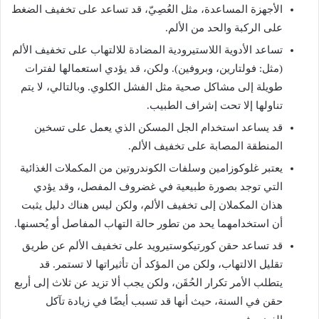
الأجهزة
المساعدة،
مثل
العُصِيّ،
قد
تساعد
على
تخفيف
الضغط
على
الركبة
والحد
من
الألم
.
تساعد
الأدوية
اللاستيرودية
المضادة
للالتهاب
على
تخفيف
الألم
(
مثل
:
فولتارين،
وبروفين
).
ولكن،
قد
يؤدي
استعمالها
لفترات
طويلة
إلى
مشاكل
صحية
مثل
الفشل
الكلوي
.
وبالتالي،
لا
يتم
تناولها
إلا
تحت
إشراف
الطبيب
.
قد
يساعد
استخدام
الجل
المسكن
الذي
يعمل
على
تسخين
المنطقة
المصابة
على
تخفيف
الألم
.
يعتبر
غلوكوزامين
وسلفات
الكوندروتين
من
المكملات
الغذائية
التي
توجد
بصورة
طبيعية
في
غضروف
المفصل،
وقد
يؤدي
هذان
المكملان
إلى
تخفيف
الألم،
ولكن
ليس
هناك
دليل
يثبت
أن
استخدامهما
يحد
من
تطور
حالة
التهاب
المفاصل
أو
يُحسنها
.
قد
تساعد
حقن
كورتيكوستيرويد
على
تخفيف
الألم
عن
طريق
تقليل
الالتهاب،
ولكن
من
المؤكد
أن
تأثيراتها
لا
تستمر
.
قد
يتطلب
الأمر
تكرار
الحُقَن،
ولكن
يجب
ألا
تزيد
عن
ثلاث
إلى
أربع
حقن
في
السنة،
حيث
أنها
قد
تسبب
أيضًا
في
زيادة
تآكل