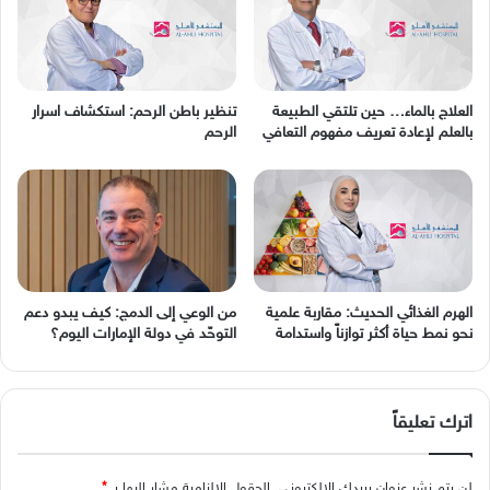
العلاج بالماء… حين تلتقي الطبيعة
تنظير باطن الرحم: استكشاف اسرار
بالعلم لإعادة تعريف مفهوم التعافي
الرحم
الهرم الغذائي الحديث: مقاربة علمية
من الوعي إلى الدمج: كيف يبدو دعم
نحو نمط حياة أكثر توازناً واستدامة
التوحّد في دولة الإمارات اليوم؟
اترك تعليقاً
لن يتم نشر عنوان بريدك الإلكتروني.
الحقول الإلزامية مشار إليها بـ
*