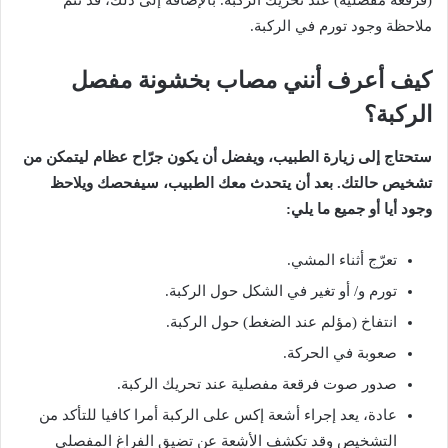
(
فرقعة
مفصلية
)
عند
تحريك
الركبة
.
بالإضافة
إلى
ذلك،
قد
تتم
ملاحظة
وجود
تورم
في
الركبة
.
كيف
أعرف
أنني
مصاب
بخشونة
مفصل
الركبة؟
ستحتاج
إلى
زيارة
الطبيب،
ويفضل
أن
يكون
جرّاح
عظام
ليتمكن
من
تشخيص
حالتك
.
بعد
أن
يتحدث
معك
الطبيب،
سيفحصك
ويلاحظ
وجود
أيا
أو
جميع
ما
يلي
:
تعرّج
أثناء
المشي
.
تورم
و
/
أو
تغير
في
الشكل
حول
الركبة
.
انتفاخ
(
مؤلم
عند
الضغط
)
حول
الركبة
.
صعوبة
في
الحركة
.
صدور
صوت
فرقعة
مفصلية
عند
تحريك
الركبة
.
عادة،
يعد
إجراء
أشعة
إكس
على
الركبة
أمرا
كافيا
للتأكد
من
التشخيص
وقد
تكشف
الأشعة
عن
تضيق
الفراغ
المفصلي