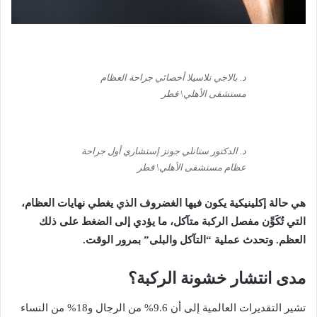
د. بالاجي تلاسيلا أخصائي جراحة العظام
مستشفى الأهلي\ قطر
د. الدكتور ستانلي جونز إستشاري أول جراحة
عظام مستشفى الأهلي\ قطر
هي
حالة
إكلينيكية
يكون
فيها
الغضروف
الذي
يغطي
نهايات
العظام،
التي
تُكَوِّن
مفصل
الركبة
متآكل،
ما
يؤدي
إلى
الضغط
على
ذلك
العظم
.
وتحدث
عملية
“
التآكل
والبلى
”
بمرور
الوقت
.
مدى
انتشار
خشونة
الركبة؟
تشير
التقديرات
العالمية
إلى
أن
9.6%
من
الرجال
و
18%
من
النساء