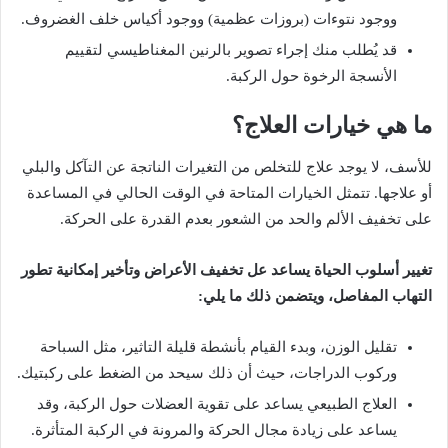
ووجود
نتوءات
(
بروزات
عظمية
)
ووجود
أكياس
خلف
الغضروف
.
قد
يُطلب
منك
إجراء
تصوير
بالرنين
المغناطيسي
لتقييم
الأنسجة
الرخوة
حول
الركبة
.
ما
هي
خيارات
العلاج؟
للأسف،
لا
يوجد
علاج
للتخلص
من
التغيرات
الناتجة
عن
التآكل
والبلي
أو
علاجها
.
تتمثل
الخيارات
المتاحة
في
الوقت
الحالي
في
المساعدة
على
تخفيف
الألم
والحد
من
الشعور
بعدم
القدرة
على
الحركة
.
تغيير
أسلوب
الحياة
يساعد
عل
تخفيف
الأعراض
وتأخير
إمكانية
تطور
التهاب
المفاصل،
ويتضمن
ذلك
ما
يلي
:
تقليل
الوزن،
وبدء
القيام
بأنشطة
قليلة
التاثير،
مثل
السباحة
وركوب
الدراجات،
حيث
أن
ذلك
سيحد
من
الضغط
على
ركبتيك
.
العلاج
الطبيعي
يساعد
على
تقوية
العضلات
حول
الركبة،
وقد
يساعد
على
زيادة
مجال
الحركة
والمرونة
في
الركبة
المتأثرة
.