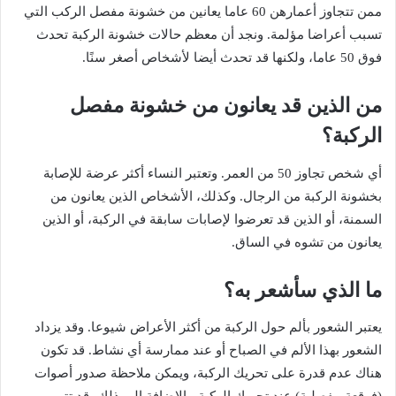
ممن
تتجاوز
أعمارهن
60
عاما
يعانين
من
خشونة
مفصل
الركب
التي
تسبب
أعراضا
مؤلمة
.
ونجد
أن
معظم
حالات
خشونة
الركبة
تحدث
فوق
50
عاما،
ولكنها
قد
تحدث
أيضا
لأشخاص
أصغر
سنًا
.
من
الذين
قد
يعانون
من
خشونة
مفصل
الركبة؟
أي
شخص
تجاوز
50
من
العمر
.
وتعتبر
النساء
أكثر
عرضة
للإصابة
بخشونة
الركبة
من
الرجال
.
وكذلك،
الأشخاص
الذين
يعانون
من
السمنة،
أو
الذين
قد
تعرضوا
لإصابات
سابقة
في
الركبة،
أو
الذين
يعانون
من
تشوه
في
الساق
.
ما
الذي
سأشعر
به؟
يعتبر
الشعور
بألم
حول
الركبة
من
أكثر
الأعراض
شيوعا
.
وقد
يزداد
الشعور
بهذا
الألم
في
الصباح
أو
عند
ممارسة
أي
نشاط
.
قد
تكون
هناك
عدم
قدرة
على
تحريك
الركبة،
ويمكن
ملاحظة
صدور
أصوات