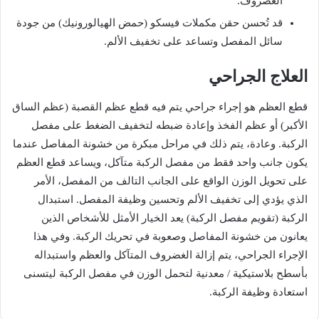
الغضروف
.
قد
تُحسن
حقن
مكملات
فيسكو
(
حمض
الهيالورونيك
)
من
جودة
سائل
المفصل
وتساعد
على
تخفيف
الألم
.
العلاج
الجراحي
قطع
العظم
هو
إجراء
جراحي
يتم
فيه
قطع
عظم
القصبة
(
عظم
الساق
الأكبر
)
أو
عظم
الفخذ
وإعادة
ضبطه
لتخفيف
الضغط
على
مفصل
الركبة
.
وعادة،
يتم
ذلك
في
مراحل
مبكرة
من
خشونة
المفاصل
عندما
يكون
جانب
واحد
فقط
من
مفصل
الركبة
متآكل،
ويساعد
قطع
العظم
على
تحويل
الوزن
الواقع
على
الجانب
التالف
من
المفصل،
الأمر
الذي
يؤدي
إلى
تخفيف
الألم
وتحسين
وظيفة
المفصل
.
استبدال
الركبة
(
تقويم
مفصل
الركبة
)
يعد
الخيار
الأمثل
للأشخاص
الذين
يعانون
من
خشونة
المفاصل
وصعوبة
في
تحريك
الركبة
.
وفي
هذا
الإجراء
الجراحي،
يتم
إزالة
الغضروف
المتآكل
والعظم
واستبداله
بأسطح
بلاستيكية
/
معدنية
لتحمل
الوزن
في
مفصل
الركبة
ليتسنى
استعادة
وظيفة
الركبة
.