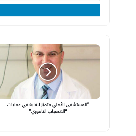
الإلكتروني
“المستشفى
الأهلي
متميّز
للغاية
في
عمليات
“الانصباب
التاموري”
“المستشفى الأهلي متميّز للغاية في عمليات
“الانصباب التاموري”