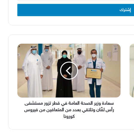
سعادة
وزير
الصحة
العامة
في
قطر
تزور
مستشفى
رأس
لفّان
سعادة وزير الصحة العامة في قطر تزور مستشفى
وتلتقي
رأس لفّان وتلتقي بعدد من المتعافين من فيروس
بعدد
كورونا
من
المتعافين