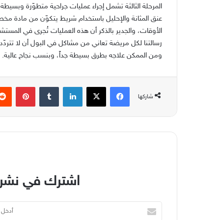
عنق المثانة والإحليل باستخدام شريط يتكوّن من مادة مخ
الأوقات، والجدير بالذكر أن هذه العمليات تُجرى في المس
رسالتنا لكل مريضة تعاني من مشاكل في البول أن لا تترد
ومن الممكن علاجه بطرق بسيطة جداً، وبنسب نجاح عالية.
فيسبوك
‫X
لينكدإن
بينتير
شاركها
اشترك في نشرة
أدخل
بريدك