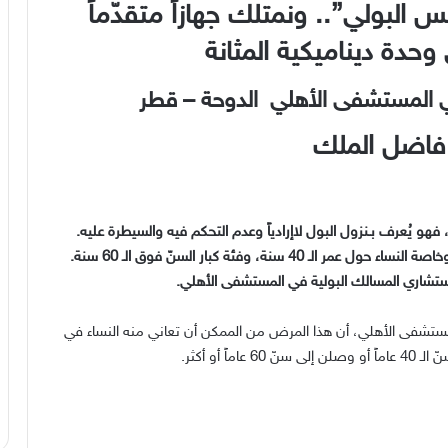
 البولي”.. ونمتلك جهازاً متقدّماً
حدة ديناميكية المثانة
ي المستشفى الأهلي الدوحة – قطر
 فاضل الملك
 فهو يُعرف بـنزول البول لاإرادياً وعدم التحكم فيه والسيطرة عليه.
السلس البولي يُصيب النساء على اختلاف فئاتهن العمرية، وخاصة النساء حول عمر الـ 40 سنة، وفئة كبار السنّ فوق الـ 60 سنة.
استشاري المسالك البولية في المستشفى الأهلي.
مستشفى الأهلي، أن هذا المرض من الممكن أن تعاني منه النساء في
 أو أكثر.