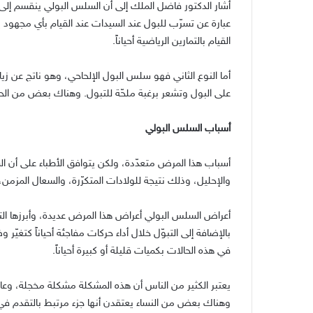
أشار الدكتور فاضل الملك إلى أن السلس البولي ينقسم إلى 
عبارة عن تسرّب للبول عند السيدات عند القيام بأي مجهو
القيام بالتمارين الرياضية أحياناً.
أما النوع الثاني فهو سلس البول الإلحاحي، وهو ناتج عن زيا
على البول وتشعر برغبة ملحّة للتبول. وهناك بعض من الحا
أسباب السلس البولي
أسباب هذا المرض متعدّدة، ولكن يتوافق الأطباء على أن 
والإحليل، وذلك نتيجة للولادات المتكرّرة، والسعال المز
أعراض السلس البولي أعراض هذا المرض عديدة، وأبرزها التبول 
بالإضافة إلى التبوّل خلال أداء حركات مفاجئة أحياناً كتغ
في هذه الحالات بكميات قليلة أو كبيرة أحياناً.
يعتبر الكثير من الناس أن هذه المشكلة مشكلة مخجلة، وعا
وهناك بعض من النساء يعتقدن أنها جزء مرتبط بالتقدم في 