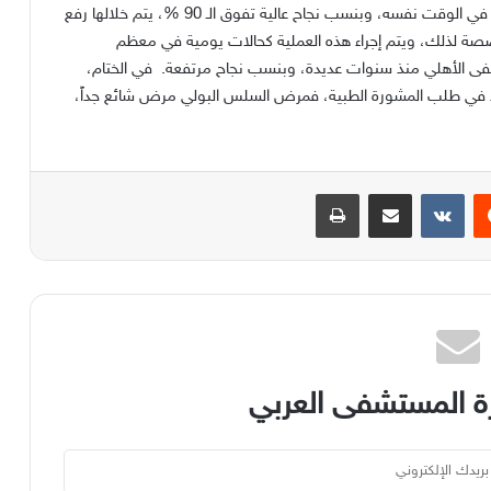
المرحلة الثالثة تشمل إجراء عمليات جراحية متطوّرة وبسيطة في الوقت نفسه، وبنسب نجاح عالية تفوق الـ 90 %، يتم خلالها رفع
صصة لذلك، ويتم إجراء هذه العملية كحالات يومية في معظم
تشفى الأهلي منذ سنوات عديدة، وبنسب نجاح مرتفعة. في الختام،
ّد في طلب المشورة الطبية، فمرض السلس البولي مرض شائع جداً،
يست
مشاركة عبر البريد
طباعة
 المستشفى العربي