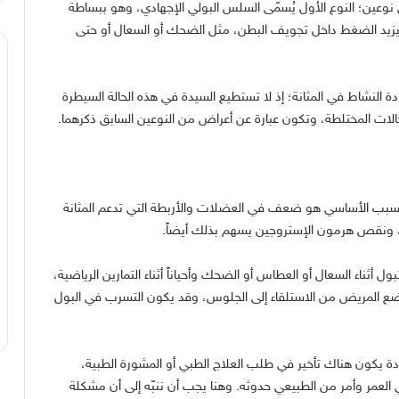
نوعين؛ النوع الأول يُسمّى السلس البولي الإجهادي، وهو ببساطة
د يزيد الضغط داخل تجويف البطن، مثل الضحك أو السعال أو حتى
دة النشاط في المثانة؛ إذ لا تستطيع السيدة في هذه الحالة السيطرة
لات المختلطة، وتكون عبارة عن أعراض من النوعين السابق ذكرهما.
السبب الأساسي هو ضعف في العضلات والأربطة التي تدعم المثانة
من، ونقص هرمون الإستروجين يسهم بذلك أيضاً.
أثناء السعال أو العطاس أو الضحك وأحياناً أثناء التمارين الرياضية،
يّر وضع المريض من الاستلقاء إلى الجلوس، وقد يكون التسرب في البول
دة يكون هناك تأخير في طلب العلاج الطبي أو المشورة الطبية،
العمر وأمر من الطبيعي حدوثه. وهنا يجب أن ننبّه إلى أن مشكلة