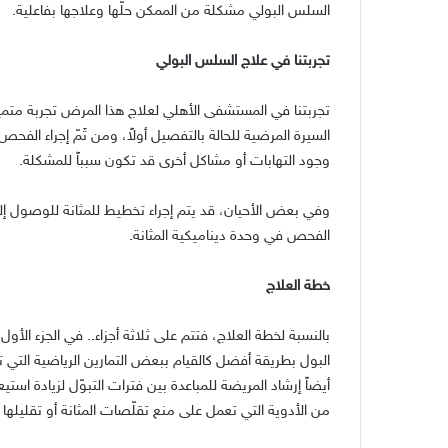
السلس البولي مشكلة من الممكن حلّها وعلاجها بفاعلية.
تجربتنا في علاج السلس البولي
تجربتنا في المستشفى الأهلي لعلاج هذا المرض تجربة متم
السيرة المرضية للحالة بالتفصيل أولاً، ومن ثَمّ إجراء الف
وجود التهابات أو مشاكل أخرى قد تكون سبباً للمشكلة.
وفي بعض الأحيان، قد يتم إجراء تخطيط للمثانة للوصول إلى
الفحص في وحدة ديناميكية المثانة.
خطة العلاج
بالنسبة لخطة العلاج، فتتم على ثلاثة أجزاء.. في الجزء ال
البول بطريقة أفضل كالقيام ببعض التمارين الرياضية ال
أيضاً إرشاد المريضة للمباعدة بين فترات التبوّل لزيادة استيع
من الأدوية التي تعمل على منع تقلّصات المثانة أو تقليله