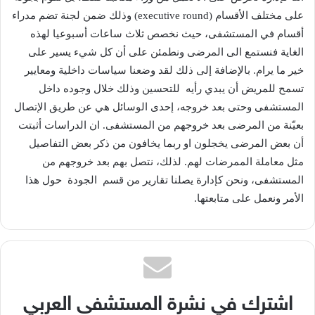
على
مختلف
الأقسام
(executive round)
وذلك
ضمن
لجنة
تضم
مدراء
أقسام
في
المستشفى،
حيث
نخصص
ثلاث
ساعات
أسبوعيا
لهذه
الغاية
فنستمع
الى
المرضى
ونطمئن
على
أن
كل
شيء
يسير
على
خير
ما
يرام
.
بالإضافة
إلى
ذلك
لقد
وضعنا
سياسات
داخلية
ومعايير
تسمح
للمريض
أن
يبدي
رأيه
للتحسين
وذلك
خلال
وجوده
داخل
المستشفى
وحتى
بعد
خروجه،
إحدى
الوسائل
هي
عن
طريق
الإتصال
بعيّنة
من
المرضى
بعد
خروجهم
من
المستشفى
.
ان
الدراسات
أثبتت
أن
بعض
المرضى
يخجلون
او
ربما
يخافون
من
ذكر
بعض
التفاصيل
مثل
معاملة
الممرضات
لهم
.
لذلك،
نتصل
بهم
بعد
خروجهم
من
المستشفى،
ونحن
كإدارة
يصلنا
تقارير
من
قسم
الجودة
حول
هذا
الأمر
ونعمل
على
متابعتها
.
اشترك في نشرة المستشفى العربي