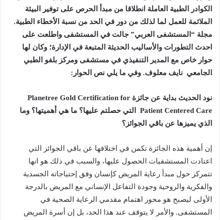
الكوادر
الطبية
العاملة
انطلاقا
من
مبدأ
الحرص
على
توفير
البيئة
الملائمة
للعمل
لما
لذلك
من
دور
في
الحد
من
نسبة
الأخطاء
الطبية
.
مجلة
“
المستشفى
العربي
”
جالت
في
المستشفى
واطلعت
على
احدث
التطورات
والأساليب
الحديثة
المتبعة
في
الإدارة؛
وكان
لها
حوار
خاص
مع
المدير
التنفيذي
في
مستشفى
ومركز
بلفو
الطبي
الجامعي
نايف
معلوف
.
وفي
ما
يلي
نص
الحوار
:
نود
الحديث
بداية
عن
جائزة
Planetree Gold Certification for
Patient Centered Care
التي
حصلتم
عليها؟
ما
هي
أهميتها؟
وما
الذي
يميزها
عن
باقي
الجوائز؟
إن
أهمية
هذه
الجائزة
تكمن
في
اختلافها
عن
باقي
الجوائز
التي
اعتادت
المستشفيات
الحصول
عليها،
والسبب
في
ذلك
هو
انها
تتمركز
حول
مبدأ
رعاية
المريض
كإنسان
وفق
إحتياجاته
الجسدية
والفكرية
والروحية
وجودة
التفاعل
الإنساني
مع
المريض
بالدرجة
الأولى
ليصبح
هو
محور
اهتمام
مقدمي
الرعاية
الصحية
في
المستشفى
.
والأمر
لا
يتوقف
عند
هذا
الحد،
بل
إن
أسرة
المريض