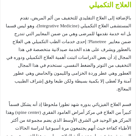
العلاج
التكميلي
بالإضافة
إلى
العلاج
التقليدي
للتخفيف
من
ألم
المريض،
تقدم
المستشفى
العلاج
التكميلي
(Integrative Medicine)
،
وهو
ليس
قسما
بل
انه
خدمة
نقدمها
للمرضى
وهي
من
ضمن
المعايير
التي
تندرج
ضمن
معايير
Planetree
؛
إحدى
خدمات
الطب
التكميلي
هي
العلاج
بالعطور
ويشرف
على
هذه
الخدمة
صيدلانية
متخصصة
في
هذا
المجال
إذ
أن
بعض
الدراسات
اثبتت
أهمية
العلاج
التكميلي
ودوره
في
التخفيف
من
التوتر
والضغط
النفسي
.
نستخدم
في
هذا
المجال
العطور
وهي
عطر
وردة
الخزامى
والليمون
والحامض
وهي
عطور
آمنة
ولا
تُعطى
إلا
بكمية
بسيطة
ولكن
طبعا
وفق
إشراف
الطبيب
المعالج
.
قسم
العلاج
الفيزيائي
بدوره
شهد
تطورا
ملحوظا
إذ
أنه
يشكل
قسماً
كبيراً
من
العلاج
في
مركز
أمراض
العامود
الفقري
(spine center)
وهذا
المركز
هو
الوحيد
في
الشرق
الأوسط
الذي
يضم
مجموعة
من
أكثر
الأطباء
كفاءة
حيث
أنهم
يجتمعون
مرة
أسبوعيا
لدراسة
الحالات
المرضية
وتشخيصها
وتحديد
آلية
العلاج،
وما
يميز
هذا
القسم
هو
وجود