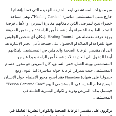
من
مميزات
المستشفى
ايضا
الحديقة
الجديدة
التي
قمنا
بإنشائها
خارج
مبنى
المستشفى
مباشرة
“Healing Garden”
،
وهي
مساحة
خضراء
تتيح
للمرضى
الذين
بإمكانهم
مغادرة
السرير،
او
الأهل،
فرصة
التمتع
بالطبيعة
الخضراء
وأخذ
قسطاً
من
الراحة؛
؛
من
ضمن
الحديقة
يوجد
غرفة
منفصلة
هي
الـ
Healing Room
بإمكان
أي
شخص
الجلوس
فيها
للقراءة
او
الصلاة
او
الحصول
على
فسحة
تأمل
.
تجدر
الإشارة
هنا
الى
أن
مقدمي
الرعاية
الصحية
والعاملين
في
المستشفى
بإمكانهم
أيضا
الدخول
الى
الحديقة
لأخذ
قسطاً
من
الراحة
بعيدا
عن
جو
المستشفى
وبيئة
العمل
.
ففي
السابق،
كان
المريض
هو
محور
اهتمام
المستشفى
حيث
تتمركز
الرعاية
حوله
مباشرة؛
اما
اليوم،
ومع
حصولنا
على
شهادة
Planetree
فقد
أصبح
محور
الاهتمام
حول
الإنسان
ليصبح
نظام
العناية
في
المستشفى
اليوم
“Person Centered Care”
فيشمل
بذلك
المريض
وذويه
والكوادر
البشرية
العاملة
في
المستشفى
.
تركزون
على
مقدمي
الرعاية
الصحية
والكوادر
البشرية
العاملة
في