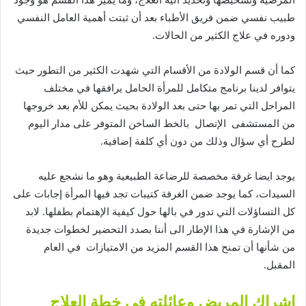
طبيب
نفسي
ضمن
فريق
الأطباء
بعد
أن
ثبتت
أهمية
العامل
النفسي
ودوره
في
علاج
الكثير
من
الحالات
.
كما
أن
قسم
الولادة
من
الأقسام
التي
شهدت
الكثير
من
التطور
حيث
يتوافر
لدينا
برنامج
متكامل
للمرأة
الحامل
يرافقها
في
مختلف
المراحل
التي
تمر
بها
حتى
بعد
الولادة
بحيث
يمكن
للأم
بعد
خروجها
من
المستشفى
الإتصال
بالخط
الساخن
المتوفر
على
مدار
اليوم
لطرح
أي
سؤال
وذلك
من
دون
أي
كلفة
إضافية
.
يوجد
ايضا
غرفة
مخصصة
للرضاعة
الطبيعية
وهو
ما
نشجع
عليه
السيدات،
كما
يوجد
ضمن
الغرفة
كتيبات
تجد
فيها
المرأة
إجابات
على
كل
التساؤلات
التي
تدور
في
بالها
حول
كيفية
الإهتمام
بطفلها
.
لابد
من
الإشارة
في
هذا
الإطار
الى
أننا
بصدد
التحضير
لخطوات
جديدة
من
شأنها
أن
تمنح
هذا
القسم
المزيد
من
الامتيازات
في
العام
المقبل
.
إشراك
المريض
وعائلته
في
خطة
العلاج