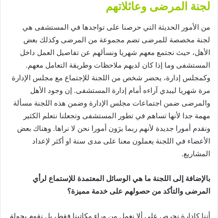
لجنة
المرضى
وعائلاتهم
من
الأمور
الحديثة
التي
حرصنا
على
تواجدها
في
المستشفى
هي
لجنة
مخصصة
للمرضى
تضم
مجموعة
من
المرضى
وكذلك
بعض
الأهل،
حيث
نجتمع
معهم
شهريا
ونسألهم
عن
تفاصيل
العمل
داخل
المستشفى
وما
إذا
كان
لديهم
ملاحظات
وطريقة
التعامل
معهم
.
وكمجلس
إدارة،
يحضر
شخص
من
اللجنة
للإجتماع
مع
مجلس
الإدارة
مرة
شهريا
ليبدي
آراءه
أمام
إدارة
المستشفى
.
إن
وجود
الأهل
والمرضى
ضمن
اجتماعات
مجلس
الإدارة
وضمن
هذه
اللجنة
مسألة
مهمة
جدا
لأنها
تساهم
في
تطور
المستشفى
وتجعلنا
نتعلم
الكثير
ونقدم
أمورا
جديدة
لأنهم
ربما
يرَون
أمورا
نحن
لا
نراها
.
وهناك
بعض
الأعضاء
في
اللجنة
يعملون
معنا
على
مدى
سنة
او
أكثر
لإعداد
المشاريع
.
بالإضافة
إلى
اللجنة
ما
هي
الوسائل
المعتمدة
للإستماع
لرأي
المرضى
والتأكد
من
حصولهم
على
خدمة
مميزة؟
أننا
كإدارة
نحرص
على
ألا
نعمل
من
وراء
مكاتبنا
فقط،
بل
نقوم
بجولة