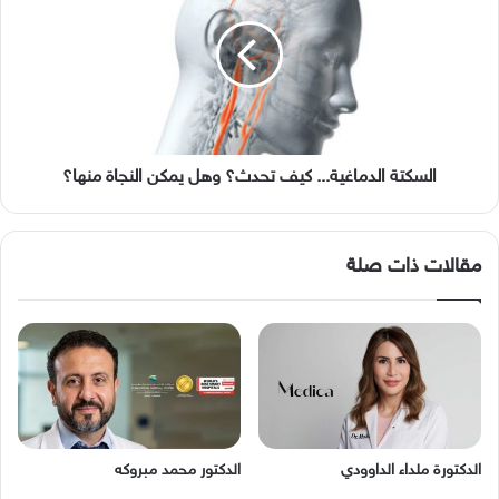
كيف
تحدث؟
وهل
يمكن
النجاة
منها؟
السكتة الدماغية... كيف تحدث؟ وهل يمكن النجاة منها؟
مقالات ذات صلة
الدكتورة ملداء الداوودي
الدكتور محمد مبروكه