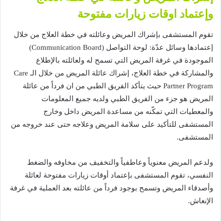
وإعتماد
اوقات
زيارات
مفتوحة
تقوم
المستشفى
بإشراك
المريض
وعائلته
في
خطة
العلاج
من
خلال
إعتمادها
وسائل
عدّة
:
لوحة
التواصل
(Communication Board)
الموجودة
في
غرفة
المريض
التي
تسمح
له
ولعائلته
بالإطلاع
والمشاركة
في
خطة
العلاج،
إشراك
عائلة
المريض
من
خلال
الـ
Care
Partner Program
حيث
يتأكد
الفريق
الطبي
من
ان
فرداً
من
عائلة
المريض
هو
جزء
من
الفريق
الطبي
ولديه
جميع
المعلومات
والمعطيات
التي
تمكّنه
من
مساعدة
المريض
داخل
وخارج
المستشفى
للتأكيد
على
سلامة
المريض
وعلاجه
حتى
عند
خروجه
من
المستشفى
.
ولدعم
المريض
معنوياً
وعاطفياً
والتخفيف
من
مخاوفه
والضغط
النفسي،
تقوم
المستشفى
بإعتماد
أوقات
زيارات
مفتوحة
لعائلة
وأصدقاء
المريض
وتسمح
بوجود
فرداً
من
عائلته
بعد
العملية
في
غرفة
الإنعاش
.