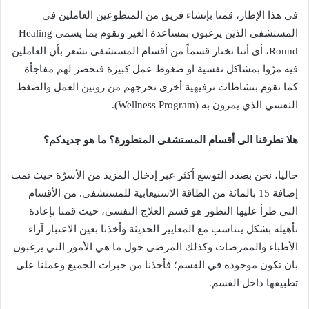
في
هذا
الإطار،
قمنا
بإنشاء
فريق
من
المتطوعين
العاملين
في
المستشفى
الذين
يرغبون
بمساعدة
الغير
ونقوم
بما
يسمى
Healing
Round
،
أي
أننا
نختار
قسماً
من
أقسام
المستشفى
نشعر
بأن
العاملين
فيه
مرّوا
بمشاكل
نفسية
او
ضغوط
عمل
كبيرة
فنحضر
لهم
مفاجأة
كما
نقوم
بنشاطات
ترفيهية
أخرى
تخرجهم
من
روتين
العمل
والضغط
النفسي
الذي
يمرون
به
(Wellness Program).
هلا
تطرقنا
الى
أقسام
المستشفى
المتطورة؟
ما
هو
جديدكم؟
حاليا،
نحن
بصدد
التوسع
أكثر
عبر
إدخال
المزيد
من
الأسرّة
حيث
تمت
إضافة
15
بالمائة
من
الطاقة
الاستيعابية
للمستشفى
.
من
الأقسام
التي
طرأ
عليها
التطور
هو
قسم
العلاج
النفسي،
حيث
قمنا
بإعادة
تأهيله
بشكل
يتناسب
مع
المعايير
الحديثة
وأخذنا
بعين
الاعتبار
آراء
الأطباء
والممرضات
وكذلك
المرضى
حول
ما
هي
الأمور
التي
يرغبون
بان
تكون
موجودة
في
القسم؛
فأخذنا
من
خبرات
الجميع
وعملنا
على
تطبيقها
داخل
القسم
.