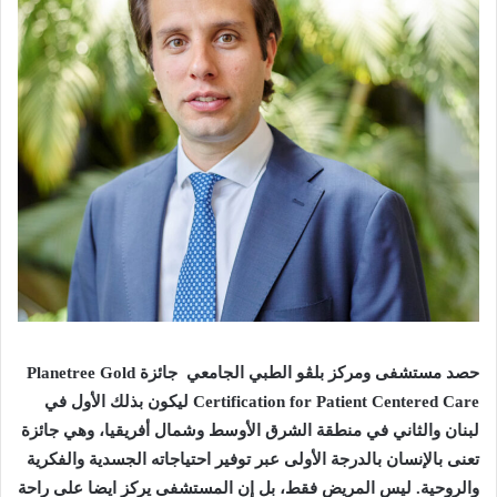
حصد
مستشفى
ومركز
بلڤو
الطبي
الجامعي
جائزة
Planetree Gold
Certification for Patient Centered Care
ليكون
بذلك
الأول
في
لبنان
والثاني
في
منطقة
الشرق
الأوسط
وشمال
أفريقيا،
وهي
جائزة
تعنى
بالإنسان
بالدرجة
الأولى
عبر
توفير
احتياجاته
الجسدية
والفكرية
والروحية
.
ليس
المريض
فقط،
بل
إن
المستشفى
يركز
ايضا
على
راحة