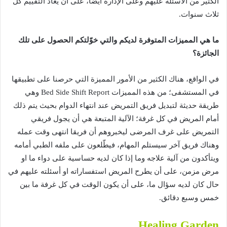
الكثير
من
الأسئلة
عليهم
وعلى
الإدارة
ايضا،
على
أن
يعاد
التقييم
كل
ثلاث
سنوات
.
ما
هي
المميزات
المتوفرة
لديكم
والتي
خوّلتكم
الحصول
على
تلك
الجائزة؟
في
الواقع،
هناك
الكثير
من
الأمور
المميزة
التي
حرصنا
على
تطبيقها
في
المستشفى؛
من
هذه
المميزات
Bed Side Shift Report
وهي
طريقة
حديثة
لتبديل
فريق
التمريض
عند
انتهاء
الدوام
بحيث
يتم
ذلك
أمام
المريض
في
كل
غرفة؛
الآلية
المتبعة
هي
أن
يجول
فريقي
التمريض
على
غرف
المرضى
ليخبروهم
أن
فريقا
انتهى
وقت
عمله
وهناك
فريق
آخر
سيستلم
المهام،
فيطّلعون
على
ملفه
الطبي
أمامه
ويتأكدون
من
آلية
علاجه
وما
إذا
كان
لديه
حساسية
على
دواء
ما
او
مرض
مزمن،
على
أن
يطرح
المريض
استفساراته
او
أسئلته
عليهم
في
حال
كان
لديه
سؤال
ما،
على
أن
يكون
الوقت
في
كل
غرفة
ما
بين
خمس
وسبع
دقائق
.
Healing Garden