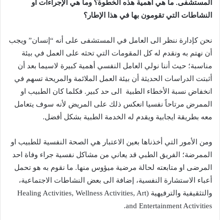
المستشفى
.
ما
هي
أهمية
هذه
الخطوة؟
وما
هي
الإجراءات
او
النشاطات
التي
تقومون
بها
في
هذا
الإطار؟
نحن
كإدارة
ننظر
الى
العامل
في
المستشفى
على
أنه
“
إنسان
”
ويجب
أن
نهتم
به
ونقدم
له
كل
المقومات
التي
تحثه
على
العمل
في
بيئة
مناسبة؛
حيث
أننا
نولي
العامل
النفسي
أهمية
كبيرة
لاسيما
بعد
أن
أثبتت
الدراسات
الحديثة
أن
بيئة
العمل
الملائمة
والمريحة
تسهم
في
انخفاض
نسبة
الأخطاء
الطبية
الى
حد
كبير
.
فكلما
كان
الطبيب
او
الممرض
مرتاحاً
نفسيا
انعكس
ذلك
على
المريض
لأنه
سوف
يتعامل
معه
بطريقة
ايجابية
ويقدم
له
الخدمة
الطبية
بشكل
أفضل
.
ومن
الأمور
التي
أخذناها
بعين
الاعتبار
هي
الصحة
النفسية
للطبيب
او
الممرضة؛
الفريق
الطبي
قد
يعاني
من
مشاكل
نفسية
جراء
وفاة
احد
المرضى
او
متابعته
لحالة
مرضية
ميؤوس
منها
.
ما
نقوم
به
هو
تحمل
أعباء
الاستشارة
النفسية،
إضافة
الى
بعض
النشاطات
الاجتماعية،
والتثقيفية
والترفيهية
(Healing Activities, Wellness Activities, Art
and Entertainment Activities.