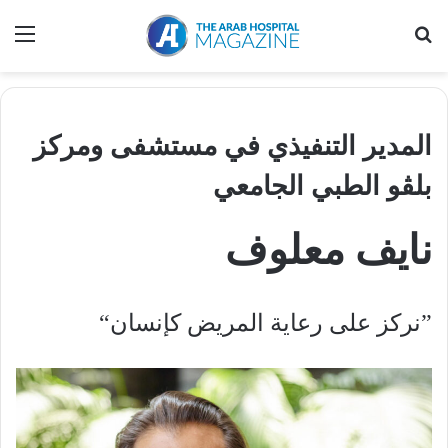
بحث عن
الق
المدير
التنفيذي
في
مستشفى
ومركز
بلڤو
الطبي
الجامعي
نايف
معلوف
”
نركز
على
رعاية
المريض
كإنسان
“