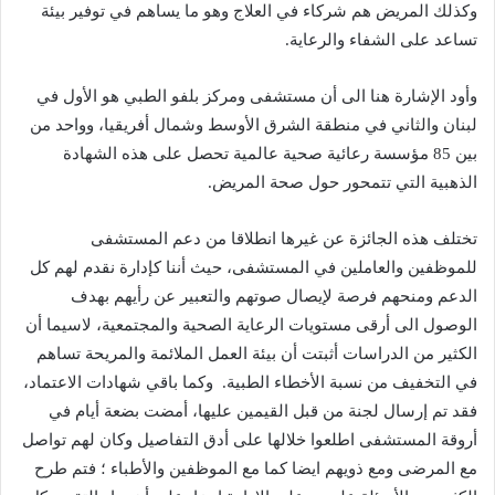
وكذلك
المريض
هم
شركاء
في
العلاج
وهو
ما
يساهم
في
توفير
بيئة
تساعد
على
الشفاء
والرعاية
.
وأود
الإشارة
هنا
الى
أن
مستشفى
ومركز
بلفو
الطبي
هو
الأول
في
لبنان
والثاني
في
منطقة
الشرق
الأوسط
وشمال
أفريقيا،
وواحد
من
بين
85
مؤسسة
رعائية
صحية
عالمية
تحصل
على
هذه
الشهادة
الذهبية
التي
تتمحور
حول
صحة
المريض
.
تختلف
هذه
الجائزة
عن
غيرها
انطلاقا
من
دعم
المستشفى
للموظفين
والعاملين
في
المستشفى،
حيث
أننا
كإدارة
نقدم
لهم
كل
الدعم
ومنحهم
فرصة
لإيصال
صوتهم
والتعبير
عن
رأيهم
بهدف
الوصول
الى
أرقى
مستويات
الرعاية
الصحية
والمجتمعية،
لاسيما
أن
الكثير
من
الدراسات
أثبتت
أن
بيئة
العمل
الملائمة
والمريحة
تساهم
في
التخفيف
من
نسبة
الأخطاء
الطبية
.
وكما
باقي
شهادات
الاعتماد،
فقد
تم
إرسال
لجنة
من
قبل
القيمين
عليها،
أمضت
بضعة
أيام
في
أروقة
المستشفى
اطلعوا
خلالها
على
أدق
التفاصيل
وكان
لهم
تواصل
مع
المرضى
ومع
ذويهم
ايضا
كما
مع
الموظفين
والأطباء
؛
فتم
طرح