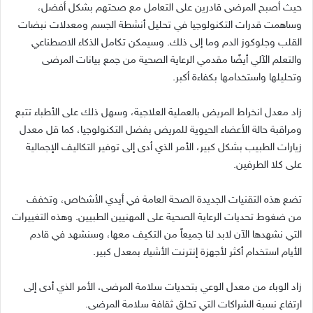
حيث أصبح المرضى قادرين على التعامل مع صحتهم بشكل أفضل،
وساهمت قدرات التكنولوجيا في تحليل أنشطة الجسم ومعدلات نبضات
القلب وجلوكوز الدم وما إلى ذلك
.
وسيمكن تكامل الذكاء الاصطناعي
والتعلم الآلي أيضًا مقدمي الرعاية الصحية من جمع بيانات المرضى
وتحليلها واستخدامها بكفاءة أكبر
.
زاد معدل انخراط المريض بالعملية العلاجية، وسهل ذلك على الأطباء تتبع
ومراقبة حالة الأعضاء الحيوية للمريض بفضل التكنولوجيا، كما قل معدل
زيارات الطبيب بشكل كبير، الأمر الذي أدى إلى توفير التكاليف الإجمالية
على كلا الطرفين
.
تضع هذه التقنيات الجديدة الصحة العامة في أيدي الأشخاص، وتخفف
من ضغوط تحديات الرعاية الصحية على المهنيين الطبيين
.
وهذه التغييرات
التي نشهدها الآن لابد لنا جميعاً من التكيف معها، وسنشهد في قادم
الأيام استخدام أكثر لأجهزة إنترنت الأشياء بمعدل كبير
.
زاد الوباء من معدل الوعي بتحديات سلامة المرضى، الأمر الذي أدى إلى
ارتفاع نسبة الشراكات التي تخلق ثقافة سلامة المرضى
.