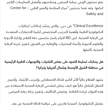
رفع مستوى الوعي برعاية المرضى وسلامتهم وأفضل الممارسات اللازم
اتباعها
.
وقد قمنا بتدشين
“
مركز السلامة والتميز الطبي
– Center for
Safety and
Clinical Excellence”
في دبي، والذي يجسّد إمكانات ابتكارات
التكنولوجيا الطبية وأهمية التدريب المتخصص لتلبية الاحتياجات المتعددة
في الرعاية الصحية
.
لدى
BD
التزام راسخ بتحسين دقة العلاج وإدارة الأدوية
والعلوم الحيوية وأتمتة المختبرات والوقاية من العدوى لتعزيز تجربة الرعاية
الصحية بأكملها
.
هل يمكنك تسليط الضوء على بعض التقنيات والتوجهات الطبية الرئيسية
في منطقة الشرق الأوسط وشمال أفريقيا وتركيا؟
يشهد القطاع حالياً الأثر الكبير للذكاء الاصطناعي وإنترنت الأشياء، وأصبح
الشغل الشاغل حالياً هو كيف يمكن لمقدمي الرعاية الصحية الاستفادة من
هذه الموارد لزيادة الكفاءة، وخفض التكاليف وتعزيز رحلة رعاية المرضى
.
بفضل التكنولوجيا، أصبحنا قادرين على مراقبة الحالة الصحية عن بعد،