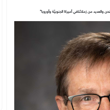
والعديد من زملائنافي أميركا الجنوبيّة وأوروبا
”