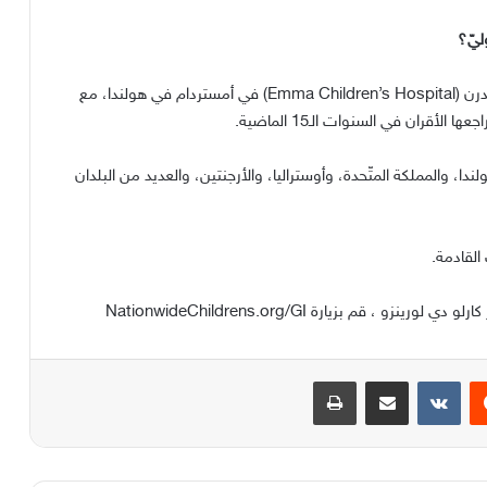
ليّ؟
درن
(Emma Children’s Hospital)
في أمستردام في هولندا، مع
اجعها الأقران في السنوات الـ
15
الماضية
.
لندا، والمملكة المتّحدة، وأوستراليا، والأرجنتين، والعديد من البلدان
القادمة
.
رلو دي لورينزو ، قم بزيارة
NationwideChildrens.org/GI
يست
مشاركة عبر البريد
طباعة