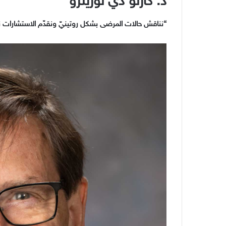
د
.
كارلو دي لورينزو
“
نناقش حالات المرضى بشكل روتينيّ ونقدّم الاستشارات نحن 