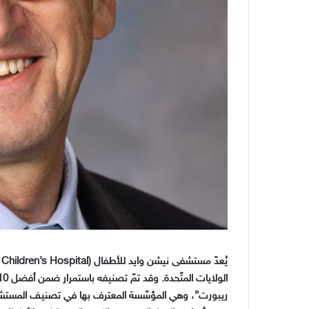
يُعدّ مستشفى نيشن وايد للأطفال
(Nationwide Children’s Hospital)
الولايات المتّحدة
.
وقد تمّ تصنيفه باستمرار ضمن أفضل
10
ريبورت
”
، وهي المؤسّسة المعترف بها في تصنيف المستشفي