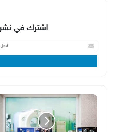
اشترك في نشرة
أدخل
بريدك
الإلكتروني
تعزيز
القيمة
التسويقية
من
خلال
التصوير