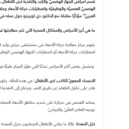
قسم أمراض الجهاز الهضميّ والكبد والتغذية لدى الأطفال، 
الهضميّ العصبيّة والوظيفيّة واضطرابات حركة الأمعاء وعل
العربيّ
”
مؤخّرًا مقابلة مع الدكتور دي لورينزو حول عمله
ما هي أبرز الأمراض والمشاكل الصحية التي تتم معالجتها 
يقوم مركز معالجة حركة الأمعاء في مستشفى نيشن وايد للأ
اضطرابات حركة الأمعاء أو اضطرابات الجهاز الهضميّ الوظيف
وتشمل بعض أكثر الأمراض تحدّيًا التي طوّر المركز طرقًا فر
الانسداد المعويّ الكاذب لدى الأطفال
:
في هذه الحالة، يكون 
قادر على تناول الطعام عن طريق الفم، ويحتاج إلى التغذية الأنب
يساعد الفحص في مركزنا على تحديد مناطق الأمعاء المصابة بهذ
توجيه العلاج الطبّيّ والجراحيّ
.
خزل المعدة
:
غالبًا ما يعاني الأطفال المصابون بخزل المعدة 