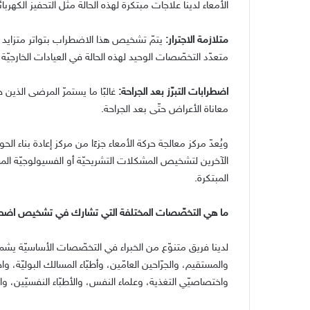
الأمعاء لدينا علاجات مبتكرة لهذه الحالة مثل التحفيز الكهر
متلازمة الاجترار
:
يتمّ تشخيص هذا الاضطراب بتواتر متزايد ل
متعدّد التخصّصات الوحيد لهذه الحالة في العيادات الخارجي
اضطرابات التبرّز بعد الجراحة
:
غالبًا ما يستمرّ المرضى الذي
معاناة الأعراض حتّى بعد الجراحة
.
ويُعدّ مركز معالجة حركة الأمعاء جزءًا من مركز إعادة بنا
الآخرين لتشخيص المشكلات التشريحيّة أو الفسيولوجيّة الم
المبتكرة
.
ما هي التخصّصات المختلفة التي تشارك في تشخيص اضطراب
لدينا فريق متنوّع من الخبراء في التخصّصات الأساسيّة يشمل
والمستقيم، والجرّاحين العامّين، وأطبّاء المسالك البوليّة، 
واختصاصيّي التغذية، وعلماء النفس، والأطبّاء النفسيّين، و