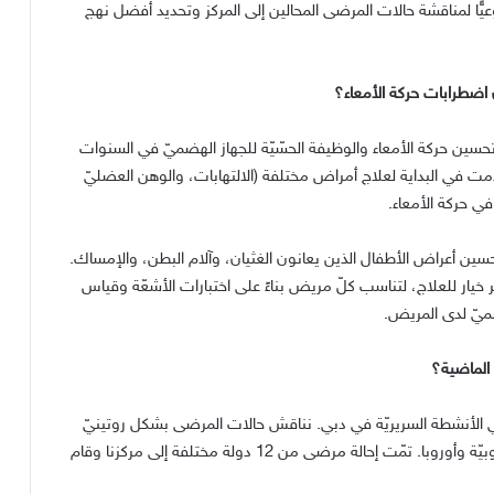
ًّا لمناقشة حالات المرضى المحالين إلى المركز وتحديد أفضل نهج
 اضطرابات حركة الأمعاء؟
 تحسين حركة الأمعاء والوظيفة الحسّيّة للجهاز الهضميّ في السنوات
خدمت في البداية لعلاج أمراض مختلفة
(
الالتهابات، والوهن العضليّ
 في حركة الأمعاء
.
تحسين أعراض الأطفال الذين يعانون الغثيان، وآلام البطن، والإمساك
.
خر خيار للعلاج، لتناسب كلّ مريض بناءً على اختبارات الأشعّة وقياس
ميّ لدى المريض
.
 الماضية؟
في الأنشطة السريريّة في دبي
.
نناقش حالات المرضى بشكل روتينيّ
يّة وأوروبا
.
تمّت إحالة مرضى من
12
دولة مختلفة إلى مركزنا وقام