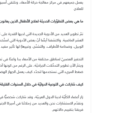
يعمل جميعهم في مركز معالجة حركة الأمعاء، ونلتقي أسبوعي
للعلاج
.
ما هي بعض التطوّرات الحديثة لعلاج الأطفال الذين يعانون
تمّ تطوير العديد من الأدوية الجديدة التي لديها القدرة على
العشر الماضية
.
واكتشفنا أيضًا أنّ بعض الأدوية التي استُ
الوبيل، وضخامة الأطراف، والتشنّج، وغيرها
)
لها تأثير مفيد
التحفيز العصبيّ لمناطق مختلفة من الأمعاء بدا واعدًا في 
ويتمّ الآن تطوير التدخّلات الجراحيّة، على الرغم من كونها آ
ضغط المريء التي نستخدمها لنحدّد كيف يعمل الجهاز الهض
كيف شاركت في التوعية الدوليّة في خلال السنوات القليلة
زار أعضاء الكلّيّة لدينا الدول العربيّة، وقد شاركت شخصيًّا 
ونقدّم الاستشارات نحن والعديد من زملائنا في أميركا الجنوب
فريقنا بتقييم حالاتهم
.