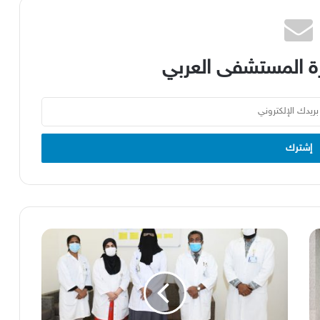
 المستشفى العربي
دراسة
بحثية
لقسم
العلاج
الطبيعي
للأورام