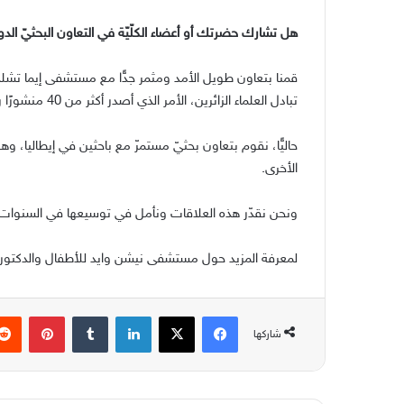
هل تشارك حضرتك أو أعضاء الكلّيّة في التعاون البحثيّ الدو
قمنا بتعاون طويل الأمد ومثمر جدًّا مع مستشفى إيما تشل
تبادل العلماء الزائرين، الأمر الذي أصدر أكثر من
40
منشورًا ر
حاليًّا، نقوم بتعاون بحثيّ مستمرّ مع باحثين في إيطاليا، وهو
الأخرى
.
ونحن نقدّر هذه العلاقات ونأمل في توسيعها في السنوات 
لمعرفة المزيد حول مستشفى نيشن وايد للأطفال والدكتور كا
فيسبوك
‫X
لينكدإن
بينتير
شاركها