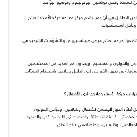
بائيّ للمعدة وحقن توكسين البوتولينوم وتوسيع البوّاب
.
دى الأطفال في أيّ عمر
.
يقدّم مركز معالجة حركة الأمعاء العلاج
ّة وداخل المستشفيات
.
ن خضعوا لجراحة لعلاج مرض هيرشسبرونغ أو التشوّهات الشرجيّة في
ء الحوض والقولون والمستقيم، ويتعاون مع العديد من المتخصّصين
سؤولة عن ظهور الأعراض لدى الطفل وعلاجها باستخدام التقنيّات
ات حركة الأمعاء وعلاجها لدى الأطفال؟
 أطبّاء الجهاز الهضميّ للأطفال وللبالغين، وجرّاحي القولون
واختصاصيّي الأشعّة التداخليّة، واختصاصيّي الأنف والأذن والحنجرة،
المعالجين الوظيفيّين، واختصاصيّي علاج النطق
.