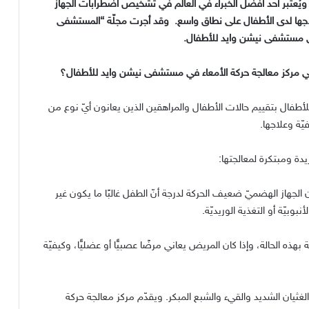
ويُعتبر أحد أفضل الخبراء في العالم في تشخيص اضطرابات الجهاز
اجها لدى الأطفال على نطاق واسع
.
وقد أجرت مجلّة
“
المستشفى
 في مستشفى نيشن وايد للأطفال
.
في مركز معالجة حركة الأمعاء في مستشفى نيشن وايد للأطفال؟
طفال بتقييم حالات الأطفال والمراهقين الذين يعانون أيّ نوع من
يّة وعلاجها
.
يدة ومبتكرة لمعالجتها
:
الجهاز الهضميّ ضعيف الحركة لدرجة أنّ الطفل غالبًا ما يكون غير
وبيّة أو التغذية الوريديّة
.
ه الحالة، وإذا كان المريض يعاني مرضًا عصبيًّا أو عضليًّا، وكيفيّة
الغثيان الشديد والقيء والشبع المبكر
.
ويقدّم مركز معالجة حركة