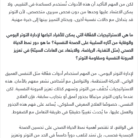
لكن من المهم التأكيد أن هذه الأدوات تُستخدم كمساعدة في التقييم، ولا
يمكن الاعتماد عليها وحدها من دون فحص سريري متخصص، لأن التوتر
قد يتداخل مع حالات نفسية أخرى، ويحتاج التمييز بينها إلى خبرة مهنية
.
ما هي الاستراتيجيات الفعّالة التي يمكن للأفراد اتباعها لإدارة التوتر اليومي
والوقاية من آثاره السلبية على الصحة النفسية؟ ما هو دور نمط الحياة
الصحي
(
مثل التغذية، الرياضة، والابتعاد عن العادات السيئة
)
في تعزيز
المرونة النفسية ومقاومة التوتر؟
لإدارة التوتر اليومي، من المهم استخدام أدوات فعّالة مثل التنفس العميق
الواعي، الحركة المنتظمة، والتواصل مع أشخاص نشعر معهم بالأمان
.
هذه
الاستراتيجيات تُخفّف من التوتر وتسهم كذلك تعزيز المرونة النفسية
.
لكن
عندما يكون التوتر مرتبطًا بجذور أعمق أو بتجارب سابقة، فإن العلاج
النفسي، خصوصًا العلاج المعرفي السلوكي، يُساعد على فهم هذه الجذور
والعمل عليها، ما يُحدث تغييرًا حقيقيًا في طريقة التعامل مع الضغوط
.
في الواقع، لا تقتصر أهمية نمط الحياة الصحي على تحسين الصحة
الجسدية فحسب، بل تمتد لتلعب دوراً حاسماً في الحد من التوتر وتعزيز