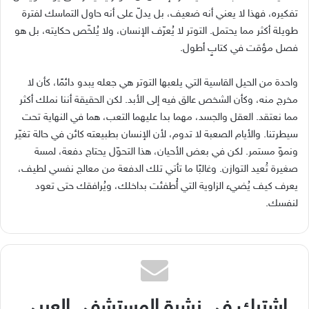
تفكيره، فهذا لا يعني أنه ضعيف، بل يدلّ على أنه حاول التماسك لفترة
طويلة أكثر مما يحتمل
.
التوتر لا يُعرّف الإنسان، ولا يُلخّص حكايته، بل هو
فصل مؤقت في كتابٍ أطول
.
واحدة من الحيل القاسية التي يلعبها التوتر هي جعله يبدو دائمًا، كأن لا
مخرج منه، وكأن الشخص عالق فيه إلى الأبد
.
لكن الحقيقة أننا نملك أكثر
مما نعتقد
.
العقل والجسد، مهما بدا عليهما التعب، هما في النهاية تحت
سيطرتنا
.
والأيام الصعبة لا تدوم، لأن الإنسان بطبيعته كائن في حالة تغيّر
ونموّ مستمر
.
لكن في بعض الأحيان، هذا التحوّل يحتاج دفعة، لمسة
صغيرة تُعيد التوازن
.
وغالبًا ما تأتي تلك الدفعة من معالج نفسي لطيف،
يعرف كيف يُضيء الزاوية التي أُطفئت بداخلك، ويُرافقك حتى تعود
لنفسك
.
اشترك في نشرة المستشفى العربي