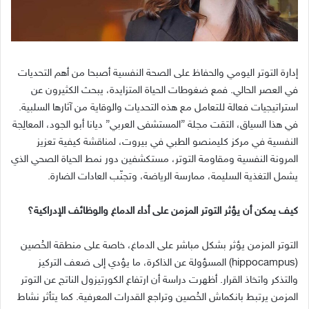
إدارة التوتر اليومي والحفاظ على الصحة النفسية أصبحا من أهم التحديات
في العصر الحالي
.
فمع ضغوطات الحياة المتزايدة، يبحث الكثيرون عن
استراتيجيات فعالة للتعامل مع هذه التحديات والوقاية من آثارها السلبية
.
في هذا السياق، التقت مجلة
”
المستشفى العربي
”
ديانا أبو الجود، المعالِجة
النفسية في مركز كليمنصو الطبي في بيروت، لمناقشة كيفية تعزيز
المرونة النفسية ومقاومة التوتر، مستكشفين دور نمط الحياة الصحي الذي
يشمل التغذية السليمة، ممارسة الرياضة، وتجنّب العادات الضارة
.
كيف يمكن أن يؤثر التوتر المزمن على أداء الدماغ والوظائف الإدراكية؟
التوتر المزمن يؤثر بشكل مباشر على الدماغ، خاصة على منطقة الحُصين
(hippocampus)
المسؤولة عن الذاكرة، ما يؤدي إلى ضعف التركيز
والتذكر واتخاذ القرار
.
أظهرت دراسة أن ارتفاع الكورتيزول الناتج عن التوتر
المزمن يرتبط بانكماش الحُصين وتراجع القدرات المعرفية
.
كما يتأثر نشاط