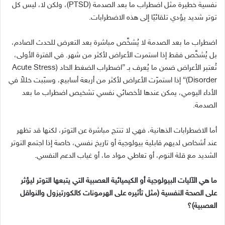
نفسية خطيرة مثل اضطراب ما بعد الصدمة
(PTSD)
، ولكن لا، ليس كل
توتر شديد يؤدي تلقائيًا إلى هذه الاضطرابات
.
اضطراب ما بعد الصدمة لا يُشخَّص مباشرة بعد التعرض للحدث الصادم،
بل يُشخَّص فقط إذا استمرت الأعراض لأكثر من شهر
.
في الفترة الأولى،
تُعتبر الأعراض ضمن ما يُعرف بـ
”
اضطراب الضغط الحاد
(Acute Stress
Disorder)“
إذا استمرّت الأعراض لأكثر من أربعة أسابيع، وسبّبت خللاً في
الأداء اليومي، يمكن عندها لأخصائي نفسي تشخيص اضطراب ما بعد
الصدمة
.
أما الاضطرابات الذهانية، فهي لا تنتج مباشرة عن التوتر، لكنها قد تظهر
عند أشخاص لديهم قابلية بيولوجية أو تاريخ نفسي، خاصة إذا اجتمع التوتر
الشديد مع قلة النوم، أو تعاطي مواد ما، أو غياب الدعم النفسي
.
ما هي الآليات البيولوجية أو الكيميائية العصبية التي يتبعها التوتر ليؤثر
على الصحة النفسية
(
مثل تأثيره على الهرمونات كالكورتيزول والنواقل
العصبية
)
؟