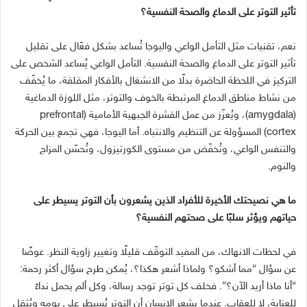
تأثير التوتر على الدماغ والصحة النفسية؟
نعم، تقنيات مثل التأمل الواعي واليوجا تُساعد بشكل فعّال على تقليل
تأثير التوتر على الدماغ والصحة النفسية
.
التأمل الواعي يُساعد الشخص على
التركيز في اللحظة الحاضرة بدلًا من الانشغال بالأفكار المقلقة، ما يُخفّف
من نشاط مناطق الدماغ المرتبطة بالخوف والتوتر، مثل اللوزة الدماغية
(amygdala)
، ويُعزّز من عمل القشرة الجبهية الأمامية
(prefrontal
cortex)
المسؤولة عن التنظيم والانتباه
.
أما اليوجا، فهي تجمع بين الحركة
والتنفس الواعي، وتُخفّض من مستوى الكورتيزول، وتُحسّن المزاج
والنوم
.
ما هي نصيحتك الأخيرة للأفراد الذين يشعرون بأن التوتر يسيطر على
حياتهم ويؤثر سلبًا على صحتهم النفسية؟
في لحظات الانهاك، من المفيد التوقّف قليلًا وتغيير زاوية النظر
.
عوضًا
عن سؤال
“
مما أشكو؟ ولماذا أشعر هكذا؟، يُمكن طرح سؤال أكثر رحمة
:
“
أنا ماذا أريد الآن؟
”.
فخلف كل توتر توجد رسالة، وكل ألم يحمل نداءً
للعناية، لا للعقاب
.
عندما يشعر الإنسان أن التوتر يُسيطر على يومه ويُثقل