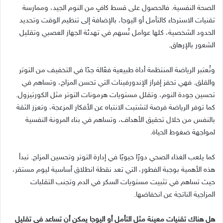
الصحة النفسية
.
فالحصول على قسط كافٍ من النوم الجيد، وممارسة
تقنيات الاسترخاء كالتأمل أو اليوجا، بالإضافة إلى تنظيم الوقت وتحديد
الحدود الشخصية، كلها عوامل تُسهم في تهدئة الجهاز العصبي وتقليل
الشعور بالإرهاق
.
وتُعتبر الرياضة المنتظمة أداة طبيعية فعّالة جدًا في التخفيف من التوتر
والقلق
.
فهي تحفز إفراز الإندورفينات التي تحسن المزاج، وتساهم في
تحسين جودة النوم، وتقلل مستويات هرمونات التوتر مثل الكورتيزول
.
كما توفر الرياضة فرصة لتشتيت الانتباه عن الأفكار المزعجة، وتعزز الثقة
بالنفس من خلال تحقيق الأهداف، وتساهم في بناء المرونة النفسية
لمواجهة ضغوط الحياة
.
كما يلعب الغذاء الصحي دورًا حيويًا في إدارة التوتر وتحسين المزاج
.
تبدأ
هذه الأهمية بوجبة الفطور، التي تعد نقطة انطلاق أساسية ليوم مستقر،
حيث تساهم في تثبيت مستويات السكر في الدم وتجنب التقلبات
المزاجية الناتجة عن انخفاضها
.
هل هناك تقنيات معينة مثل التأمل أو اليوجا يمكن أن تساعد في تقليل