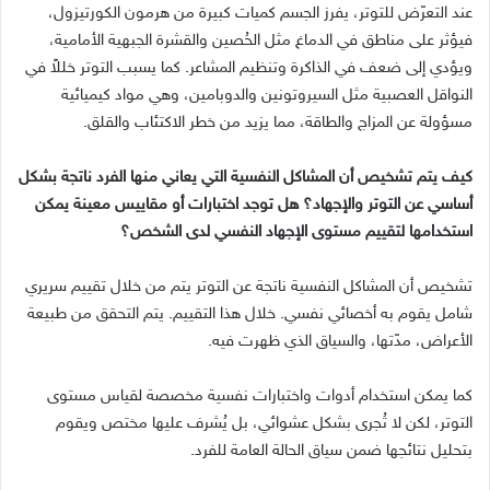
عند التعرّض للتوتر، يفرز الجسم كميات كبيرة من هرمون الكورتيزول،
فيؤثر على مناطق في الدماغ مثل الحُصين والقشرة الجبهية الأمامية،
ويؤدي إلى ضعف في الذاكرة وتنظيم المشاعر
.
كما يسبب التوتر خللاً في
النواقل العصبية مثل السيروتونين والدوبامين، وهي مواد كيميائية
مسؤولة عن المزاج والطاقة، مما يزيد من خطر الاكتئاب والقلق
.
كيف يتم تشخيص أن المشاكل النفسية التي يعاني منها الفرد ناتجة بشكل
أساسي عن التوتر والإجهاد؟ هل توجد اختبارات أو مقاييس معينة يمكن
استخدامها لتقييم مستوى الإجهاد النفسي لدى الشخص؟
تشخيص أن المشاكل النفسية ناتجة عن التوتر يتم من خلال تقييم سريري
شامل يقوم به أخصائي نفسي
.
خلال هذا التقييم
.
يتم التحقق من طبيعة
الأعراض، مدّتها، والسياق الذي ظهرت فيه
.
كما يمكن استخدام أدوات واختبارات نفسية مخصصة لقياس مستوى
التوتر، لكن لا تُجرى بشكل عشوائي، بل يُشرف عليها مختص ويقوم
بتحليل نتائجها ضمن سياق الحالة العامة للفرد
.