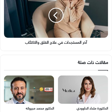
المستجدات
في
علاج
القلق
والاكتئاب
آخر المستجدات في علاج القلق والاكتئاب
مقالات ذات صلة
الدكتورة ملداء الداوودي
الدكتور محمد مبروكه