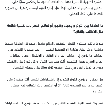
القشرة الجبهية الأمامية
(prefrontal cortex)
، ما ينعكس سلبًا على
التفكير والتنظيم الانفعالي
.
لهذا، فإن إدارة التوتر ليست رفاهية بل ضرورة
للحفاظ على الأداء العقلي
.
ما العلاقة بين التوتر والإجهاد وظهور أو تفاقم اضطرابات نفسية شائعة
مثل الاكتئاب والقلق؟
عندما يرتفع مستوى التوتر، ينخفض المزاج بشكل ملحوظ؛ العلاقة بينهما
متبادلة ومترابطة، فكلما زاد الضغط النفسي، زادت صعوبة التحكم في
المشاعر ما يؤدي إلى مشاعر الحزن أو القلق أو الانفعال
.
وفي المقابل،
المزاج السيء يجعل الشخص أكثر حساسية للتوتر وأقل قدرة على التكيف
معه، ما يُدخل الفرد في حلقة مفرغة تؤثر سلبًا على صحته النفسية
.
هل يمكن أن يؤدي التوتر الشديد إلى اضطرابات نفسية أكثر خطورة مثل
اضطراب ما بعد الصدمة
(PTSD)
أو الاضطرابات الذهانية لدى بعض
الأفراد؟
نعم ولا
.
نعم، التوتر الشديد الناتج عن حدث صادم قد يؤدي إلى اضطرابات