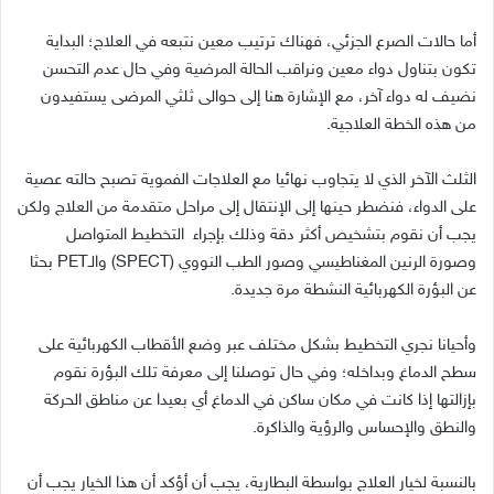
أما حالات الصرع الجزئي، فهناك ترتيب معين نتبعه في العلاج؛ البداية
تكون بتناول دواء معين ونراقب الحالة المرضية وفي حال عدم التحسن
نضيف له دواء آخر، مع الإشارة هنا إلى حوالى ثلثي المرضى يستفيدون
من هذه الخطة العلاجية.
الثلث الآخر الذي لا يتجاوب نهائيا مع العلاجات الفموية تصبح حالته عصية
على الدواء، فنضطر حينها إلى الإنتقال إلى مراحل متقدمة من العلاج ولكن
يجب أن نقوم بتشخيص أكثر دقة وذلك بإجراء التخطيط المتواصل
وصورة الرنين المغناطيسي وصور الطب النووي (SPECT) والـPET بحثا
عن البؤرة الكهربائية النشطة مرة جديدة.
وأحيانا نجري التخطيط بشكل مختلف عبر وضع الأقطاب الكهربائية على
سطح الدماغ وبداخله؛ وفي حال توصلنا إلى معرفة تلك البؤرة نقوم
بإزالتها إذا كانت في مكان ساكن في الدماغ أي بعيدا عن مناطق الحركة
والنطق والإحساس والرؤية والذاكرة.
بالنسبة لخيار العلاج بواسطة البطارية، يجب أن أؤكد أن هذا الخيار يجب أن