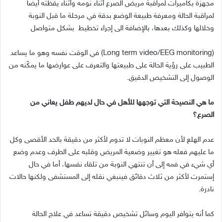
مجهزة بكاميرات لمراقبة مريض الصرع أثناء نومه وأثناء يقظته أيضا
لمراقبة الحالة ومعرفة طبيعة الوضع بدقة في مرحلة ما قبل النوبة
وخلالها وكذلك بعدها، بالإضافة الى إجراء تخطيط بشكل متواصل
(Long term video/EEG monitoring) في الوقت نفسه وهو ما يساعد
الطبيب على رؤية الحالة على طبيعتها والتعرف على عوارضها ما يمكّنه من
الوصول إلى التشخيص الدقيق.
ما هي النصيحة التي توجهها للأهل في حال لديهم طفل يعاني من
الصرع؟
عدم الهلع لأن معظم النوبات لا تدوم لأكثر من دقيقة بالحد الأقصى وكل
ما عليهم فعله هو تغيير وضعية المريض وقلبه على الطرف وعدم وضع
أي شيء في فمه إلى أن تنتهي النوبة من تلقاء نفسها، أما في حال
إستمرت لأكثر من ثلاث دقائق فينبغي نقله إلى المستشفى ولكنها حالات
نادرة.
كما أنه يتوافر اليوم وسائل تشخيص دقيقة تساعد في علاج الحالة