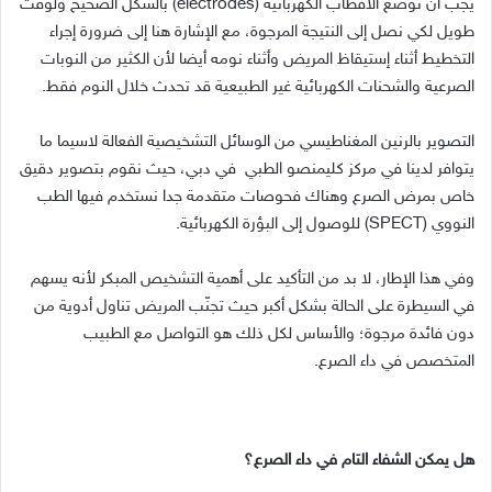
يجب أن توضع الأقطاب الكهربائية (electrodes) بالشكل الصحيح ولوقت
طويل لكي نصل إلى النتيجة المرجوة، مع الإشارة هنا إلى ضرورة إجراء
التخطيط أثناء إستيقاظ المريض وأثناء نومه أيضا لأن الكثير من النوبات
الصرعية والشحنات الكهربائية غير الطبيعية قد تحدث خلال النوم فقط.
التصوير بالرنين المغناطيسي من الوسائل التشخيصية الفعالة لاسيما ما
يتوافر لدينا في مركز كليمنصو الطبي في دبي، حيث نقوم بتصوير دقيق
خاص بمرض الصرع وهناك فحوصات متقدمة جدا نستخدم فيها الطب
النووي (SPECT) للوصول إلى البؤرة الكهربائية.
وفي هذا الإطار، لا بد من التأكيد على أهمية التشخيص المبكر لأنه يسهم
في السيطرة على الحالة بشكل أكبر حيث تجنّب المريض تناول أدوية من
دون فائدة مرجوة؛ والأساس لكل ذلك هو التواصل مع الطبيب
المتخصص في داء الصرع.
هل يمكن الشفاء التام في داء الصرع؟