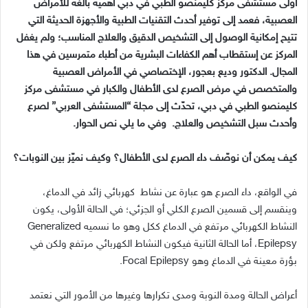
أولى مستشفى مركز كليمنصو الطبي في دبي أهمية بالغة للأمراض
العصبية، فعمد إلى توفير أحدث التقنيات الطبية والأجهزة الحديثة التي
تتيح إمكانية الوصول إلى التشخيص الدقيق والعلاج المناسب؛ ولم يغفل
المركز عن إستقطاب أهم الكفاءات البشرية من أطباء متمرسين في هذا
المجال. الدكتور وديع بعجور، الإختصاصي في الأمراض العصبية
والمتخصص في مرض الصرع لدى الأطفال والكبار في مستشفى مركز
كليمنصو الطبي في دبي، تحدّث إلى مجلة “المستشفى العربي” لصرع
وأحدث سبل التشخيص والعلاج. وفي ما يلي نص الحوار.
كيف يمكن أن نوصّف داء الصرع لدى الأطفال؟ وكيف نميّز بين النوبات؟
في الواقع، داء الصرع هو عبارة عن نشاط كهربائي زائد في الدماغ،
وينقسم إلى قسمين الصرع الكلي أو الجزئي؛ في الحالة الأولى، يكون
النشاط الكهربائي مرتفع في الدماغ ككل وهو ما نسميه Generalized
Epilepsy، أما الحالة الثانية فيكون النشاط الكهربائي مرتفع ولكن في
بؤرة معينة في الدماغ وهو Focal Epilepsy.
أعراض الحالة ومدة النوبة ومدى تكرارها وغيرها من الأمور التي نعتمد