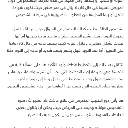
النوبة أو خلالها أو بعدها. ومن المهم في هذه المرحلة الإستماع إلى ذوي
المريض لاسيما في حال كان لا يزال في عمر صغير حيث تكون شهادة
الأهل أو ربما المدرّسة من الخطوات الضرورية في مرحلة التشخيص.
تشخيص الحالة يتطلب كذلك التدقيق في السؤال حول مرحلة ما قبل
حدوث النوبة، فهل يشعر المريض بشيء ما عند قرب حدوثها أم أنها
تحدث بشكل مفاجئ، وخلال النوبة كيف يصف حالته في حال كان قادرا
على التعبير، أما بعد النوبة فهل يشعر بتعب شديد أو حاجة إلى النوم مثلا.
ننتقل بعد ذلك إلى التخطيط EEG، وأود التأكيد هنا على مسألة غاية في
الأهمية وهي طريقة إجراء التخطيط التي يجب أن تتم بمواصفات ومعايير
محددة أهمها طول وقت التخطيط التي تصل ربما إلى يوم أو أكثر،
وطريقة قراءة النتيجة التي تلعب دورا أساسيا في رحلة التشخيص الدقيق.
هنا يأتي دور الطبيب المتمرس في علاج حالات داء الصرع لأن سوء
التشخيص عواقبه وخيمة على المريض حيث يمكن أن يتناول بعض
العلاجات الفموية لسنوات من دون أن يكون لديه داء الصرع.