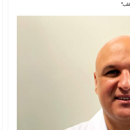
قلب
”