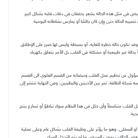
مريض في مثل هذه الحالة يشعر بخفقان في دقات قلبه بشكل كبير
به الحالة حتى وِإن كان جالسًا أو يمارس نشاطاته اليومية
 وقد تكون حالة خطرة للغاية، أو بسيطة وليس لها ضرر على الإطلاق
.
اً بحالة غير طبيعية أو مشكلة في القلب بل الأمر يتعلق بكهرباء
مسؤول عن تنظيم عمل القلب ونبضاته من القسم العلوي الى القسم
بكة الطاقة، تمر بين الأذينين والبطينين، وفي النهاية تنتشر إلى
ل القلب متناسقاً وأي خلل في هذا النظام سواء تباطؤ أو تسارع ينتج
حية
.
ي او السفلي، وهو ما يؤثر على وظيفة القلب بشكل عام وعلى عملية
ض الحالات بموت المريض ما لم يتم التدخل المبكر
.