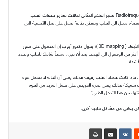
تعتبر العلاج المثالي لحالات تسارع نبضات القلب
.
صة، ندخل الى القلب ونعطي طاقة تعمل على قتل الأنسجة التي
لأبعاد
( 3D mapping )
؛ يقول دكتور أيوب إن الحصول على صور
رصة أكثر في الوصول الى الهدف بعد أن نجري مسحاً شاملاً للقلب ونحدد
لأشعة
.
، فإذا كانت عضلة القلب رقيقة فذلك يعني أن الحالة لا تتحمل قوة
لب سميكة فذلك يعني قدرة المريض على تحمل المزيد من القوة
هاء من هذا التدخل الطبي
”.
 يكن يعاني من مشاكل قلبية أخرى
.
يست
مشاركة عبر البريد
طباعة