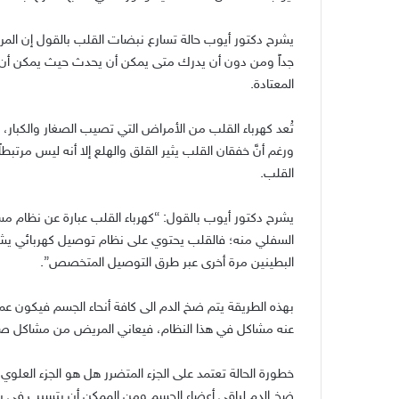
يشرح دكتور أيوب حالة تسارع نبضات القلب بالقول إن ال
جداً ومن دون أن يدرك متى يمكن أن يحدث حيث يمكن أن تصي
المعتادة
.
تُعد كهرباء القلب من الأمراض التي تصيب الصغار والكبار،
ورغم أنَّ خفقان القلب يثير القلق والهلع إلا أنه ليس مرتبط
القلب
.
يشرح دكتور أيوب بالقول
: “
كهرباء القلب عبارة عن نظام 
السفلي منه؛ فالقلب يحتوي على نظام توصيل كهربائي يشبه ش
البطينين مرة أخرى عبر طرق التوصيل المتخصص
”.
بهذه الطريقة يتم ضخ الدم الى كافة أنحاء الجسم فيكون عم
عنه مشاكل في هذا النظام، فيعاني المريض من مشاكل ص
خطورة الحالة تعتمد على الجزء المتضرر هل هو الجزء العلو
ضخ الدم لباقي أعضاء الجسم ومن الممكن أن يتسبب في بع