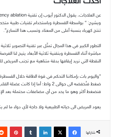
أحدث العلاجات
عن العلاجات، يقول الدكتور أيوب إن تقنية
Radiofrequency ablation
ويشرح
: “
بواسطة القسطرة وباستخدام تقنيات طبية متخص
تنتج كهرباء بنسبة أعلى من المعتاد وتسبب هذا التسارع
”.
التطور الكبير في هذا المجال تمثّل عبر تقنية التصوير ثلاثية ا
مباشرة أثناء القسطرة وبتقنية ثلاثية الأبعاد يتيح لنا الف
النقطة التي نريد إيقافها بدقة متناهية مع تجنب المريض ل
“
واليوم بات بإمكاننا التحكم في قوة الطاقة خلال القسطرة
ضغط فنُخفضه الى حوالى
2
واط؛ أما إذا كانت عضلة الق
فنضغط أكثر وهو ما يحد من أي مضاعفات محتملة بعد الإنت
يعود المريض الى حياته الطبيعية ولا حاجة لأي دواء ما لم
فيسبوك
‫X
لينكدإن
بينتير
شاركها