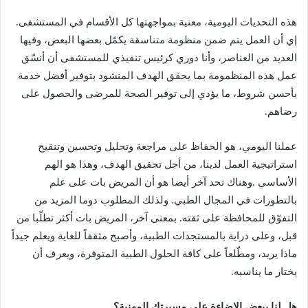
‬رضاهم‭.‬
‬التفوّق‭ ‬للمحافظة‭ ‬على‭ ‬ثقته‭.‬
‬يختار‭ ‬ما‭ ‬يناسبه‭.‬
هل‭ ‬لنا‭ ‬ببعض‭ ‬الإضاءة‭ ‬على‭ ‬مسيرتك‭ ‬المهنية؟