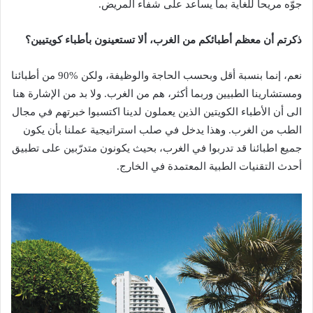
‬جوّه‭ ‬مريحاً‭ ‬للغاية‭ ‬بما‭ ‬يساعد‭ ‬على‭ ‬شفاء‭ ‬المريض‭.‬
ذكرتم‭ ‬أن‭ ‬معظم‭ ‬أطبائكم‭ ‬من‭ ‬الغرب،‭ ‬ألا‭ ‬تستعينون‭ ‬بأطباء‭ ‬كويتيين؟‭ ‬
‬أحدث‭ ‬التقنيات‭ ‬الطبية‭ ‬المعتمدة‭ ‬في‭ ‬الخارج‭.‬