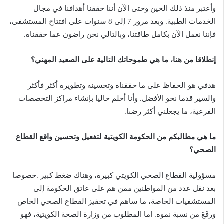
‬فإننا‭ ‬نعمل‭ ‬الآن‭ ‬بكامل‭ ‬طاقتنا،‭ ‬وبالتالي‭ ‬نحن‭ ‬راضون‭ ‬عما‭ ‬حققناه‭.‬
إنطلاقا‭ ‬من‭ ‬هنا،‭ ‬ما‭ ‬هي‭ ‬طموحاتك‭ ‬التالية‭ ‬على‭ ‬الصعيد‭ ‬المهني؟
‬الفرعية،‭ ‬ما‭ ‬يجعلني‭ ‬أكثر‭ ‬رضىا‭.‬
‬الصحي؟