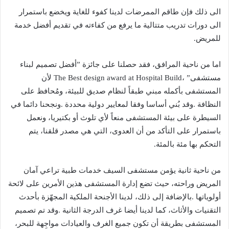
‬للمريض‭.‬
‬التحكم‭ ‬بها‭ ‬مئة‭ ‬بالمئة‭.‬