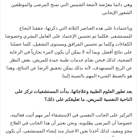
‬الشعور‭ ‬الإيجابي‭.‬
‬على‭ ‬نتائج‭ ‬أفضل‭.‬
‬هو‭ ‬بالضبط‭ ‬الشيء‭ ‬المهم‭ ‬بالنسبة‭ ‬إلينا‭.‬
‬الناحية‭ ‬النفسية‭ ‬للمريض،‭ ‬ما‭ ‬تعليقكم‭ ‬على‭ ‬ذلك؟