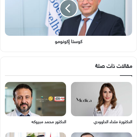
كوستا إكونومو
مقالات ذات صلة
الدكتورة ملداء الداوودي
الدكتور محمد مبروكه