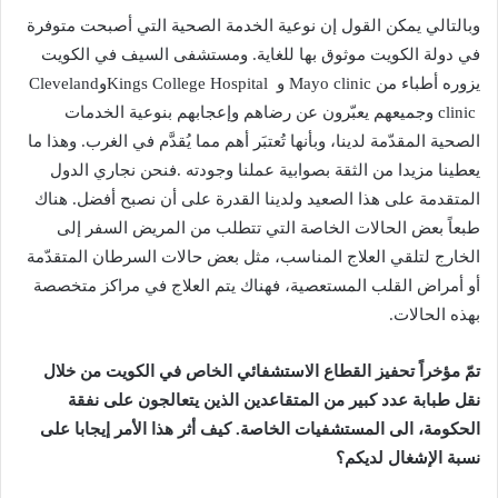
‬يزوره‭ ‬أطباء‭ ‬من‭ ‬Mayo clinic‭ ‬وKings College Hospital‭
‬وCleveland
‬بهذه‭ ‬الحالات‭.‬
‬نسبة‭ ‬الإشغال‭ ‬لديكم؟