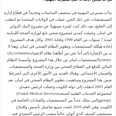
‬بد‭ ‬من‭ ‬الإشارة‭ ‬إلى‭ ‬أننا‭ ‬نحن‭ ‬من‭ ‬أطلقنا‭ ‬نظام‭ ‬الإعتماد‭ (‬Accreditation
‬لمجموعة‭ ‬الخدمات‭ ‬الطبية‭ ‬المتحدة‭ (‬United Medical Services