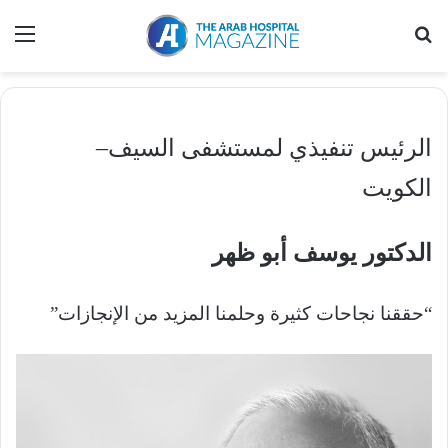
بحث عن
الق
الرئيس‭ ‬تنفيذي‭ ‬لمستشفى‭ ‬السيف‭ ‬–‭
‬الكويت
الدكتور‭ ‬يوسف‭ ‬أبو‭ ‬ظهر
“حققنا‭ ‬نجاحات‭ ‬كثيرة‭ ‬وحلمنا‭ ‬المزيد‭ ‬من‭ ‬الإنجازات”