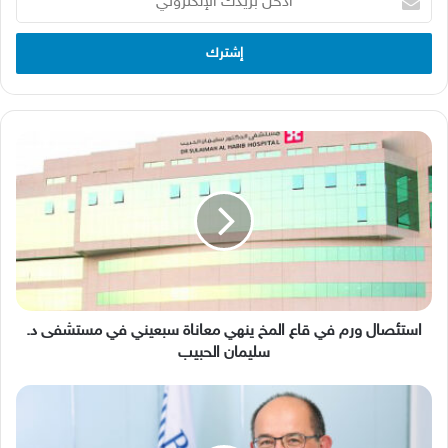
بريدك
الإلكتروني
‬سبعيني
في
مستشفى
استئصال‭ ‬ورم‭ ‬في‭ ‬قاع‭ ‬المخ‭ ‬ينهي‭ ‬معاناة‭ ‬سبعيني في مستشفى د.
د.
سليمان الحبيب
سليمان
الحبيب
كوستا
إكونومو