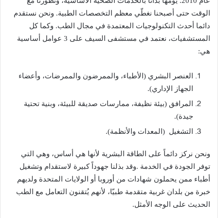
‬هي‭:‬
‬الجهاز‭ ‬الإداري)‭.‬
‬جيدة).
التشغيل‭) ‬المعدات‭ ‬والأنظمة)‭.‬
‬الحديث‭ ‬على‭ ‬الوجه‭ ‬الأمثل‭.‬