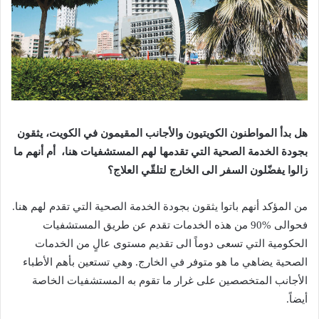
‬بجودة‭ ‬الخدمة‭ ‬الصحية‭ ‬التي‭ ‬تقدمها‭ ‬لهم‭ ‬المستشفيات‭ ‬هنا،‭
‬زالوا‭ ‬يفضّلون‭ ‬السفر‭ ‬الى‭ ‬الخارج‭ ‬لتلقّي‭ ‬العلاج؟
‬أيضاً‭.‬