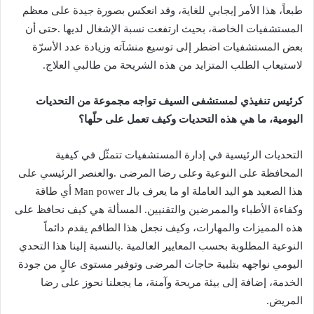
‬لاستيعاب‭ ‬الطلب‭ ‬المتزايد‭ ‬من‭ ‬هذه‭ ‬الشريحة‭ ‬من‭ ‬طالبي‭ ‬العلاج‭.‬
‬اليومية،‭ ‬ما‭ ‬هي‭ ‬هذه‭ ‬التحديات‭ ‬وكيف‭ ‬تعمل‭ ‬على‭ ‬حلّها؟
‬المريض‭.‬