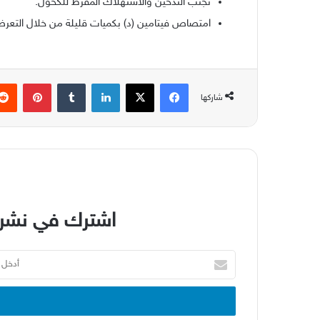
تجنب التدخين والاستهلاك المفرط للكحول
.
امتصاص فيتامين
(
د
)
بكميات قليلة من خلال التع
فيسبوك
‫X
لينكدإن
بينتير
شاركها
اشترك في نشرة
أدخل
بريدك
الإلكتروني