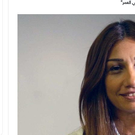
 العمر
”