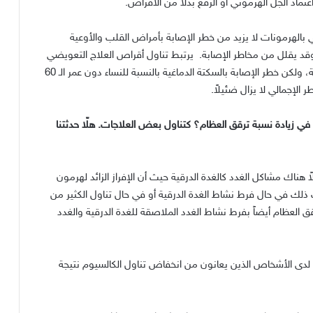
عتماد الجل الهرموني أو الرقع بدلاً من الأقراص
.
 بالهرمونات لا يزيد من خطر الإصابة بأمراض القلب والأوعية
 وقد يقلل من مخاطر الإصابة
.
يرتبط تناول أقراص العلاج التعويضي
 ولكن خطر الإصابة بالسكتة الدماغية بالنسبة للنساء دون عمر الـ
60
 الإجمالي لا يزال ضئيلاً
.
في زيادة نسبة ترقق العظام؟ كتناول بعض العلاجات
.
هلّا حدثتنا
ً هناك مشاكل الغدد كالغدة الدرقية حيث أن الإفراز الزائد لهرمون
 ذلك في حال فرط نشاط الغدة الدرقية أو في حال تناول الكثير من
قق العظام أيضاً بفرط نشاط الغدد الملاصقة للغدة الدرقية والغدد
ها لدى الأشخاص الذين يعانون من انخفاض تناول الكالسيوم نتيجة