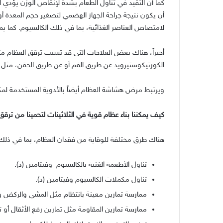
كما أن التقيد في تناول الطعام بشدة لإنقاص الوزن يؤدي 
أن يكون نتيجة جراحة الجهاز الهضمي لتصغير حجم المعدة أو 
لامتصاص العناصر الغذائية، بما في ذلك الكالسيوم
.
كما ي
أخيراً، هناك بعض العلاجات التي قد تسبب ترقق العظام مث
الكورتيكوستيرويد عن طريق الفم أو عن طريق الحقن، مثل بر
ويرتبط مرض هشاشة العظام أيضاً بالأدوية المستخدمة لمك
كيف يمكننا بناء عظام قوية في الثلاثينات لتحمينا من تر
هناك طرق مختلفة للوقاية من فقدان العظام، بما في ذلك
تناول الأطعمة الغنية بالكالسيوم
وفيتامين
(
د
).
تناول مكملات الكالسيوم وفيتامين
(
د
).
ممارسة تمارين معينة بانتظام مثل المشي والركض و
ممارسة تمارين المقاومة مثل تمارين رفع الأثقال أو 