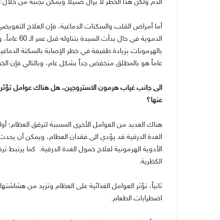
الدم ولكن هذا الخطر لا يزال ضئيلاً ويمكن تجنّبه من خلال ا
أما أمراض القلب والسكتات الدماغية، فإن العلاج التعويضي
الدموية في حال بدأت السيدة بتناوله قبل عمر الـ
60
عاماً،
بالهرمونات بزيادة طفيفة في خطر الإصابة بالسكتة الدماغية،
عاماً هو بالمطلق منخفض جداً بشكل عام، وبالتالي فإن الخطر
الى جانب غياب هرمون الاستروجين، هل هناك عوامل تؤثر 
عنها؟
هناك العديد من العوامل الأخرى المسببة لترقق العظام؛ أولا
الغدة الدرقية قد يؤدي الى فقدان العظام، ويمكن أن يحدث
الأدوية الهرمونية لعلاج خمول الغدة الدرقية
.
كما يرتبط تر
الكظرية
.
ثانياً، تؤثر العوامل الغذائية على العظام وتزيد من هشاشت
اضطرابات الطعام
.