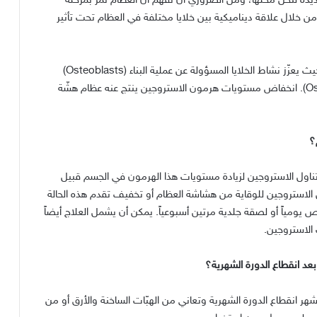
ديدة لتحل محلها، ومن الضروري أن نفهم أن العظام تمر بمرحلة
من خلال علاقة ديناميكية بين خلايا مختلفة في العظام تحت تأثير
 يعزّز نشاط الخلايا المسؤولة عن عملية البناء
(Osteoblasts)
انخفاض مستويات هرمون الاستروجين ينتج عنه عظام هشّة
؟
ناول الاستروجين لزيادة مستويات هذا الهرمون في الجسم قبيل
 الاستروجين للوقاية من هشاشة العظام أو تخفيف تقدم هذه الحالة
 يومياً أو لصقة جلدية مرتين أسبوعياً
.
يمكن أن يشمل العلاج أيضاً
 الاستروجين
.
بعد انقطاع الدورة الشهرية؟
شهر انقطاع الدورة الشهرية وتعاني من الهبّات الساخنة والأرق أو من