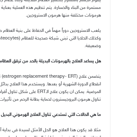
يقوم الجسم باستمرار بتكسير العظام القديمة وبناء عظام ج
مستمرة من البناء والخسارة
.
يتم تنظيم هذه العملية بعناية 
هرمونات مختلفة منها هرمون الاستروجين
.
يلعب الاستروجين دوراً مهماً في الحفاظ على بنية العظام حيث
وكذلك الخلايا التي تبني شبكة صحيحة للعظام
(Osteocytes).
وضعيفة
.
هل يساعد العلاج بالهرمونات البديلة بالحد من ترقق العظام
يتضمن علاج
(estrogen replacement therapy- ERT)
ت
انقطاع الدورة الشهرية أو بعدها
.
ويستخدم هذا العلاج بدائل
المرضية
.
يمكن ان يكون علاج الـ
ERT
على شكل تناول أقراص
تناول هرمون البروجيسترون لحماية بطانة الرحم من تأثيرات
ما هي الحالات التي تستدعي تناول العلاج الهرموني البديل 
مثلا قد يكون هذا العلاج هو الحل الأمثل لسيدة في بداية أ