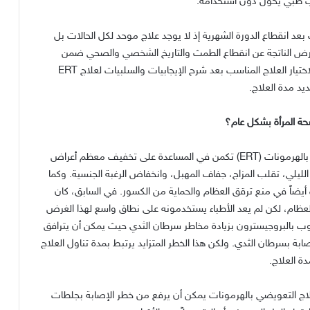
ب طبي يحول دون استخدامه
.
عد انقطاع الدورة الشهرية إذ لا يوجد علاج موحد لكل الحالات بل
عوارض الناتجة عن انقطاع الطمث والتاريخ الشخصي والصحي ضمن
ختيار العلاج المناسب بعد شرح الإيجابيات والسلبيات لعلاج
ERT
يد مدة العلاج
.
حة المرأة بشكل عام؟
 بالهرمونات
(ERT)
تكمن في المساعدة على تخفيف معظم أعراض
 الليلي، تقلب المزاج، جفاف المهبل، وانخفاض الرغبة الجنسية
.
وكما
 أيضاً في منع ترقق العظام والحماية من الكسور
.
في السابق، كان
لعظام، لكن لم يعد الأطباء يستخدمونه على نطاق واسع لهذا الغرض
حوب بالبروجيسترون بزيادة مخاطر سرطان الثدي حيث يمكن أن يترافق
صابة بسرطان الثدي
.
ولكن هذا الخطر المتزايد يرتبط بمدة تناول العلاج
دة العلاج
.
لعلاج التعويضي بالهرمونات يمكن أن يرفع من خطر الإصابة بجلطات