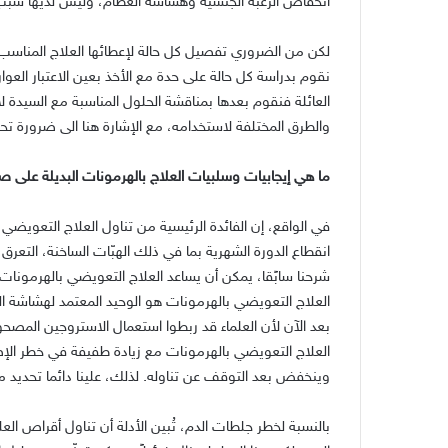
انخفاض الرغبة الجنسية وهشاشة العظام، وليس لديها سب
لكن من الضروري تفصيل كل حالة لإعطائها العلاج المناسب ب
نقوم بدراسة كل حالة على حدة مع الأخذ بعين الاعتبار ال
العائلة فنقوم بعدها بمناقشة الحلول المناسبة مع السيدة لا
والطرق المختلفة لاستخدامه، مع الإشارة هنا الى ضرورة تحد
ما هي إيجابيات وسلبيات العلاج بالهرمونات البديلة على ص
في الواقع، إن الفائدة الرئيسية من تناول العلاج التعويضي
انقطاع الدورة الشهرية بما في ذلك الهبّات الساخنة، التعرق
شرحنا سابًقا، يمكن أن يساعد العلاج التعويضي بالهرمونات
العلاج التعويضي بالهرمونات هو الوحيد المعتمد لهشاشة ا
بعد الآن لأن العلماء قد ربطوا استعمال الاستروجين المص
العلاج التعويضي بالهرمونات مع زيادة طفيفة في خطر الإ
وينخفض بعد التوقف عن تناوله
.
لذلك، علينا دائما تحديد م
بالنسبة لخطر جلطات الدم، تُبين الأدلة أن تناول أقراص ا