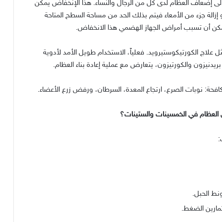
الى إضعاف العظام لدى كل من الرجال والنساء
.
هذا الإنخفاض يمكن
إزالة جزء من الأمعاء فيتم بذلك الحد من مساحة السطح المتاحة
مكن أن تسبب أمراض الجهاز الهضمي هذا الانخفاض
.
ل علاج الكورتيكوستيرويد
.
فعلياً، الاستخدام طويل الأمد لأدوية
يدنيزون والكورتيزون، يتعارض مع عملية إعادة بناء العظام
.
افحة
:
نوبات الصرع، ارتجاع المعدة، السرطان، ورفض زرع الأعضاء
.
قق العظام في الخمسينات والستينات؟
:
نط الحبل
.
تمارين الضغط
.