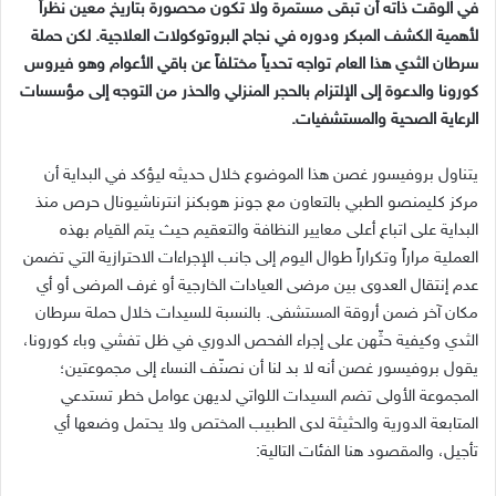
في الوقت ذاته أن تبقى مستمرة ولا تكون محصورة بتاريخ معين نظراً
لأهمية الكشف المبكر ودوره في نجاح البروتوكولات العلاجية. لكن حملة
سرطان الثدي هذا العام تواجه تحدياً مختلفاً عن باقي الأعوام وهو فيروس
كورونا والدعوة إلى الإلتزام بالحجر المنزلي والحذر من التوجه إلى مؤسسات
الرعاية الصحية والمستشفيات.
يتناول بروفيسور غصن هذا الموضوع خلال حديثه ليؤكد في البداية أن
مركز كليمنصو الطبي بالتعاون مع جونز هوبكنز انترناشيونال حرص منذ
البداية على اتباع أعلى معايير النظافة والتعقيم حيث يتم القيام بهذه
العملية مراراً وتكراراً طوال اليوم إلى جانب الإجراءات الاحترازية التي تضمن
عدم إنتقال العدوى بين مرضى العيادات الخارجية أو غرف المرضى أو أي
مكان آخر ضمن أروقة المستشفى. بالنسبة للسيدات خلال حملة سرطان
الثدي وكيفية حثّهن على إجراء الفحص الدوري في ظل تفشي وباء كورونا،
يقول بروفيسور غصن أنه لا بد لنا أن نصنّف النساء إلى مجموعتين؛
المجموعة الأولى تضم السيدات اللواتي لديهن عوامل خطر تستدعي
المتابعة الدورية والحثيثة لدى الطبيب المختص ولا يحتمل وضعها أي
تأجيل، والمقصود هنا الفئات التالية: