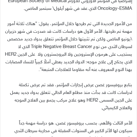
إفتراضياً في المؤتمر الأوروبي للأورام European Society of Medical
Oncology-ESMA الذي عقد في شهر أيلول\ سبتمبر الماضي.
من الأمور الجديدة التي تم طرحها خلال المؤتمر، يقول: ”هناك ثلاثة أمور
مهمة تم طرحها، الأمر الأول هو دراسات كانت قد صدرت في شهر حزيران
\يونيو الماضي ولكن تم تثبيتها خلال المؤتمر تتعلق بدواء جديد مخصص
لسرطان الثدي من نوع Triple Negative Breast Cancer الذي لا
يستجيب على هرمون الإستروجين ولا البروجسترون ولا على الجين HER2
الذي يحتاج إلى علاج موجه؛ الدواء الجديد يعطي أملاً كبيراً للنساء المصابات
بهذا النوع المعروف عنه أنه مقاوما للعلاجات المتبعة”.
بتابع بروفيسور غصن عرض إنجازات المؤتمر، فقد تم عرض تكملة
لدراسات كانت قد بدأت منذ مطلع العام الحالي تتعلق بدواء جديد يعمل
على الجين المسمى HER2 وهو علاج مركب يجمع بين العلاج الموجه
والعلاج الكيميائي.
الأمر الثالث والأهم، بحسب بروفيسور غصن، هو دراسة مهمة جداً
سيكون لها الأثر الكبير في السنوات المقبلة في محاربة سرطان الثدي