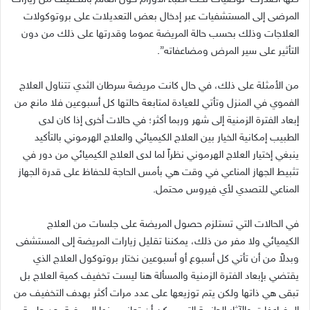
المرضى إلى المستشفيات عبر إدخال بعض التعديلات على بروتوكولات
العلاجات وذلك بحسب حالة المريضة عموما وقدرتها على ذلك من دون
التأثير على سير المرض ومضاعفاته”.
من الأمثلة على ذلك، في حال كانت مريضة سرطان الثدي تتناول العلاج
الفموي في المنزل وتأتي للعيادة لمتابعة حالتها كل أسبوعين فلا مانع من
إبعاد الفترة الزمنية إلى شهر وربما أكثر؛ في حالات أخرى إذا كان لدى
الطبيب إمكانية الخيار بين العلاج الكيميائي والعلاج الهرموني بالتأكيد
ينبغي إختيار العلاج الهرموني نظراً لما لدى العلاج الكيميائي من دور في
تثبيط الجهاز المناعي في وقت هي بأمس الحاجة للحفاظ على قدرة الجهاز
المناعي للتصدي لأي فيروس محتمل.
في الحالات التي تستلزم حصول المريضة على جلسات من العلاج
الكيميائي ولا مفر من ذلك، يمكننا تقليل زيارات المريضة إلى المستشفى
وبدلاً من أن تأتي كل أسبوع أو أسبوعين نختار بروتوكول العلاج الذي
يقتضي بإبعاد الفترة الزمنية والمسألة هنا ليست تخفيف كمية العلاج بل
تبقى هي ذاتها ولكن يتم توزيعها على عدد مرات أكثر بهدف التخفيف من