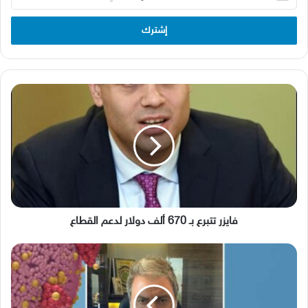
بريدك
الإلكتروني
فايزر
تتبرع
بـ
670
ألف
دولار
لدعم
القطاع
فايزر تتبرع بـ 670 ألف دولار لدعم القطاع
الدكتور
ريشارد
خرّاط