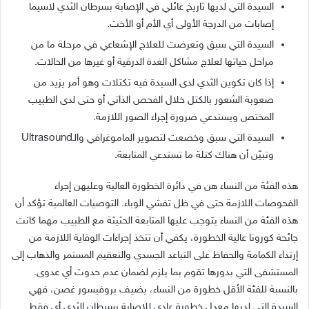
السيدة التي لديها تاريخ عائلي في الإصابة بسرطان الثدي لاسيما
إصابات من الدرجة الأولى أي الأم أو الأخت.
السيدة التي سبق وتعرضت للعلاج الإشعاعي في مرحلة ما من
مراحل حياتها لعلاج مشاكل الغدة الدرقية أو غيرها من الحالات.
إذا كان تكوين الثدي لدى السيدة فيه تكتلات وهو أمر يزيد من
صعوبة الشعور بالكتل خلال الفحص الذاتي أو حتى لدى الطبيب
المختص ويستدعي ضرورة إجراء الصور اللازمة.
السيدة التي سبق وخضعت لتصوير الماموغرافي والـUltrasound
وتبيّن أن هناك كتلة ما تستدعي المتابعة.
هذه الفئة من النساء هن في دائرة الخطورة العالية وعليهن إجراء
الفحوصات اللازمة حتى في ظل تفشي الوباء. التوصيات العالمية تؤكد أن
هذه الفئة من النساء يتوجب عليها المتابعة الحثيثة مع الطبيب مهما كانت
جائحة كورونا عالية الخطورة، يكفي أن تتخذ إجراءات الوقاية اللازمة من
إرتداء الكمامة والحفاظ على التباعد الجسدي والتعقيم المستمر والذهاب إلى
المستشفى التي بدورها تقوم بما يلزم لضمان عدم حدوث أي عدوى.
بالنسبة للفئة الأقل خطورة من النساء، يضيف بروفيسور غصن، فهي
السيدة التي لديها معدل خطورة عادي للإصابة بسرطان الثدي أي فقط