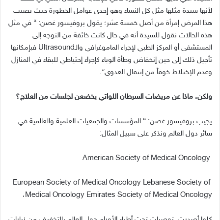
لأنها سيدة مثلها مثل كل النساء وهو إحدى عوامل الخطورة حيث يصيب
هذا المرض إمرأة من أصل خمسة عشر؛ يقول بروفيسور غصن: “ في مثل
هذه الحالات نقول للسيدة أنه في حال كانت خائفة من التوجه إلى
المستشفى أو المركز الطبي لإجراء الماموغرافي والـUltrasound فبإمكانها
تأجيل ذلك إلى حين إنخفاض وطأة الوباء كإجراء إحتياطي للبقاء في المنازل
وعدم الإختلاط خوفاً من إنتقال العدوى”.
ولكن، ماذا عن مريضات السرطان اللواتي يخضعن لجلسات من العلاج؟
يجيب بروفيسور غصن: “ المؤسسات والجمعيات العلمية والعالمية في
سائر دول العالم ونذكر على سبيل المثال:
American Society of Medical Oncology
European Society of Medical Oncology Lebanese Society of
Medical Oncology Emirates Society of Medical Oncology،
كلها أصدرت توصيات تحث أطباء الأورام حول العالم بالتخفيف من زيارات