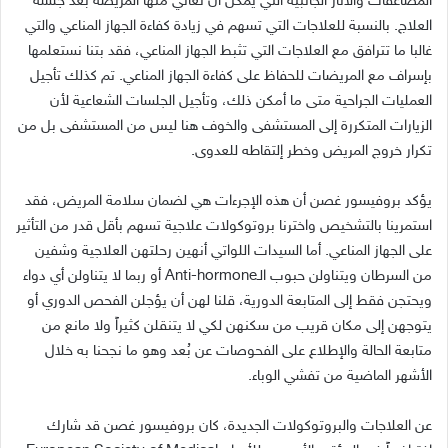
المضاعفات والآثار الجانبية التي يمكن أن تعاني منها المريضة بعد جلسة
العلاج. بالنسبة للعلاجات التي تسهم في زيادة كفاءة الجهاز المناعي والتي
غالبا ما تترافق مع العلاجات التي تثبط الجهاز المناعي، فقد بتنا نستعلمها
بإسراف مع المريضات للحفاظ على كفاءة الجهاز المناعي. تم كذلك تأجيل
العمليات الجراحية متى ما أمكن ذلك، وتأجيل الجلسات الشعاعية لأن
الزيارات المتكررة إلى المستشفى والخوف هنا ليس من المستشفى بل من
تكرار خروج المريض وخطر إلتقاطه للعدوى.
يؤكد بروفيسور غصن أن هذه الإجرءات هي لضمان سلامة المريض، فقد
استمرينا بالتشخيص واخترنا بروتوكولات علاجية تسهم بأقل قدر من التأثير
على الجهاز المناعي. أما السيدات اللواتي أنهين رحلتهن العلاجية وشفين
من السرطان ويتناولن حبوب الـAnti-hormone أو ربما لا يتناولن أي دواء
ويحتجن فقط إلى المتابعة الدورية، قلنا لهن أن يؤجلن الفحص الدوري أو
يتوجهن إلى مكان قريب من سكنهن لكي لا يتنقلن كثيراً ولا مانع من
متابعة الحالة والإطلاع على الفحوصات عن بُعد وهو ما نجحنا به خلال
الأشهر الماضية من تفشي الوباء.
عن العلاجات والبروتوكولات الجديدة، كان بروفيسور غصن قد شارك