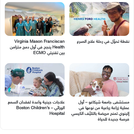
نقطة تحوّل في رحلة علاج الصرع
Virginia Mason Franciscan
Health ينجح في أول دمج متزامن
بين تقنيتي ECMO
مستشفى جامعة شيكاغو – أول
عملية زراعة رباعية من نوعها في
‬الوراثي – Boston Children’s
إلينوي تمنح مريضة بالتليّف الكيسي
Hospital
فرصة جديدة للحياة