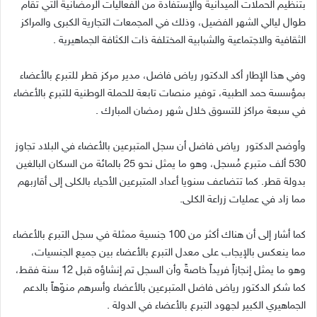
بتنظيم الحملات الميدانية والإستفادة من الفعاليات الرمضانية التي تقام
طوال ليالي الشهر الفضيل، وذلك في المجمعات التجارية الكبرى والمراكز
الثقافية والاجتماعية والشبابية المختلفة ذات الكثافة الجماهيرية .
وفي هذا الإطار أكد الدكتور رياض فاضل، مدير مركز قطر للتبرع بالأعضاء
بمؤسسة حمد الطبية، توفير منصات تابعة للحملة الوطنية للتبرع بالأعضاء
في سبعة مراكز للتسوق خلال شهر رمضان المبارك .
وأوضح الدكتور رياض فاضل أن سجل المتبرعين بالأعضاء في البلاد تجاوز
530 ألف متبرع مُسجل، وهو ما يمثل نحو 25 بالمائة من السكان البالغين
بدولة قطر. كما تتضاعف سنويا أعداد المتبرعين الأحياء بالكلى إلى أقاربهم
مما زاد في عمليات زراعة الكلى.
كما أشار إلى أن هناك أكثر من 100 جنسية ممثلة في سجل التبرع بالأعضاء
مما ينعكس بالإيجاب على معدل التبرع بالأعضاء بين جميع الجنسيات،
وهو ما يمثل إنجازاً فريداً خاصةً وأن السجل تم إنشاؤه قبل 12 سنة فقط،
كما شكر الدكتور رياض فاضل المتبرعين بالأعضاء وأسرهم منوّهاً بالدعم
الجماهيري الكبير لجهود التبرع بالأعضاء في الدولة .