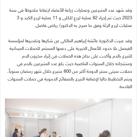
وقد شهد عدد المتبرعين وعمليات زراعة الأعضاء ارتفاعا ملحوظا في سنة
2023 حيث تم إجراء 82 عملية لزرعٍ للكلى و 11 عملية لزرع الكبد و 3
عمليات لزرع الرئة وفق ما صرح به الدكتور/ رياض فاضل.
وقد عبرت الدكتورة عائشة إبراهيم المالكي عن شكرها وتقديرها لمؤسسة
الفيصل بلا حدود للأعمال الخيرية على دعمها المستمر للحملات الميدانية
للتبرع بالدم وأكدت على نجاح هذه الحملات في إثراء مخزون الدم
ومننتجاته خلال السنوات الماضية حيث بلغ عدد المتبرعين بالدم في
حملات سيتي سنتر الدوحة أكثر من 800 متبرع خلال شهر رمضان سنوياً،
ويتم التخطيط حاليا لإضافة التبرع بالصفائح الدموية في حملات السنوات
القادمة.