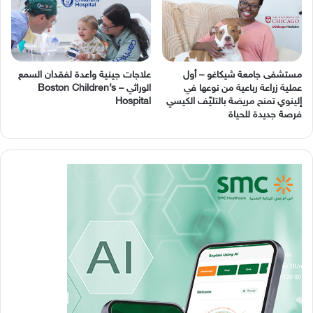
مستشفى جامعة شيكاغو – أول
عملية زراعة رباعية من نوعها في
‬الوراثي – Boston Children’s
إلينوي تمنح مريضة بالتليّف الكيسي
Hospital
فرصة جديدة للحياة