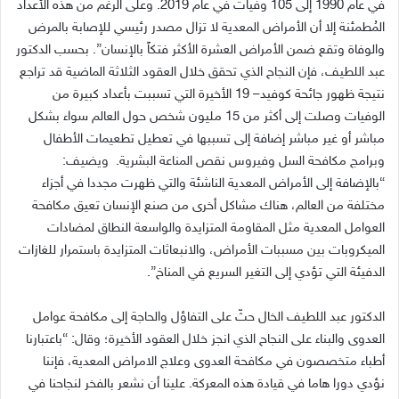
في عام
1990
إلى
105
وفيات في عام
2019.
وعلى الرغم من هذه الأعداد
المُطمئنة إلا أن الأمراض المعدية لا تزال مصدر رئيسي للإصابة بالمرض
والوفاة وتقع ضمن الأمراض العشرة الأكثر فتكاً بالإنسان
”.
بحسب الدكتور
عبد اللطيف، فإن النجاح الذي تحقق خلال العقود الثلاثة الماضية قد تراجع
نتيجة ظهور جائحة كوفيد
– 19
الأخيرة التي تسببت بأعداد كبيرة من
الوفيات وصلت إلى أكثر من
15
مليون شخص حول العالم سواء بشكل
مباشر أو غير مباشر إضافة إلى تسببها في تعطيل تطعيمات الأطفال
وبرامج مكافحة السل وفيروس نقص المناعة البشرية
.
ويضيف
:
“
بالإضافة إلى الأمراض المعدية الناشئة والتي ظهرت مجددا في أجزاء
مختلفة من العالم، هناك مشاكل أخرى من صنع الإنسان تعيق مكافحة
العوامل المعدية مثل المقاومة المتزايدة والواسعة النطاق لمضادات
الميكروبات بين مسببات الأمراض، والانبعاثات المتزايدة باستمرار للغازات
الدفيئة التي تؤدي إلى التغير السريع في المناخ
”.
الدكتور عبد اللطيف الخال حثّ على التفاؤل والحاجة إلى مكافحة عوامل
العدوى والبناء على النجاح الذي انجز خلال العقود الأخيرة؛ وقال
: “
باعتبارنا
أطباء متخصصون في مكافحة العدوى وعلاج الامراض المعدية، فإننا
نؤدي دورا هاما في قيادة هذه المعركة
.
علينا أن نشعر بالفخر لنجاحنا في