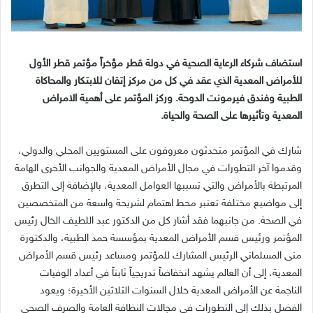
استضاف شركاء الرعاية الصحية في دولة قطر مؤخراً مؤتمر قطر الأول
للأمراض المعدية الذي عقد في كل من مركز إتقان للابتكار والمحاكاة
الطبية وفندق فيرمونت الدوحة
.
وركز المؤتمر على أهمية الامراض
المعدية وتأثيرها على الصحة والحياة
.
شارك في المؤتمر متحدثون معروفون على المستويين المحلي والدولي،
وقدموا آخر التطورات في مجال الأمراض المعدية والجوانب الأخرى الهامة
المرتبطة بالأمراض والتي تسببها العوامل المعدية، بالإضافة إلى التطرق
إلى مواضيع مختلفة تعتبر محط اهتمام لشريحة واسعة من المتخصصين
في الصحة
.
من جانبهما فقد أشار كل من الدكتور عبد اللطيف الخال رئيس
المؤتمر ورئيس قسم الأمراض المعدية بمؤسسة حمد الطبية، والدكتورة
منى المسلماني الرئيس المشارك للمؤتمر ومساعد رئيس قسم الأمراض
المعدية، إلى أن العالم يشهد انخفاضاً تدريجياً ثابتاً في أعداد الوفيات
الناجمة عن الأمراض المعدية خلال السنوات الثلاثين الأخيرة؛ ويعود
الفضل بذلك إلى التطورات في مجالات النظافة العامة والصرف الصحي