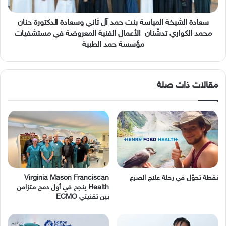
وسعادة
الدكتورة
حنان
سعادة الشيخة المياسة بنت حمد آل ثاني وسعادة الدكتورة حنان
محمد
محمد الكواري تدشّنان الأعمال الفنية المعروضة في مستشفيات
الكواري
مؤسسة حمد الطبية
تدشّنان
الأعمال
الفنية
مقالات ذات صلة
المعروضة
في
مستشفيات
مؤسسة
حمد
الطبية
نقطة تحوّل في رحلة علاج الصرع
Virginia Mason Franciscan
Health ينجح في أول دمج متزامن
بين تقنيتي ECMO