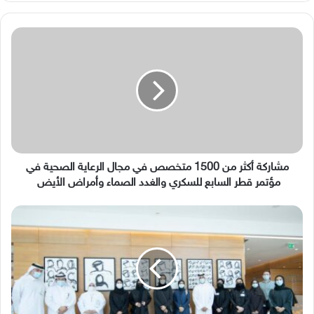
مشاركة
أكثر
من
1500
متخصص
في
مجال
الرعاية
الصحية
في
مشاركة أكثر من 1500 متخصص في مجال الرعاية الصحية في
مؤتمر
مؤتمر قطر السابع للسكري والغدد الصماء وأمراض الأيض
قطر
السابع
سعادة
للسكري
الشيخة
والغدد
المياسة
الصماء
بنت
وأمراض
حمد
الأيض
آل
ثاني