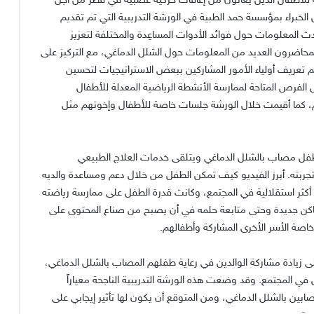
ية للأطفال الذين يعانون من إعاقات حركية عصبية في قطر من أجل
لخبراء بمؤسسة حمد الطبية في الورشة التدريبية التي تم تقديم
دث المعلومات حول فوائد الأدوات المساعِدة والمختلفة لتعزيز
محاضرون العديد من المعلومات حول الشلل الدماغي، مع التركيز على
م تعريف أولياء الأمور المشاركين ببعض الاستراتيجيات لتحسين
فرص المتاحة لممارسة الأنشطة الرياضية المعدلة للأطفال
، كما أقيمت خلال الورشة جلسات خاصة للأطفال وإخوتهم مثل
طفل مصاب بالشلل الدماغي ويتلقى خدمات العلاج الطبيعي
جربته
.
أبرز الفيديو كيف تمكن الطفل من خلال دعم ومساعدة والديه
أكثر استقلالية في المجتمع، وكانت قدرة الطفل على ممارسة رياضته
ماكن جديدة وحتى متابعة حلمه في أن يصبح من صناع المحتوى على
اصة الأسر الأخرى المشاركة وأطفالهم
.
لى زيادة مشاركة الوالدين في رعاية طفلهم المصاب بالشلل الدماغي،
ل في المجتمع
.
وقد وضعت هذه الورشة التدريبية الناجحة معياراً
مصابين بالشلل الدماغي، ومن المتوقع أن يكون لها تأثير إيجابي على