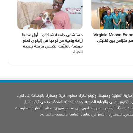
Virginia Mason Fran
مستشفى جامعة شيكاغو – أول عملية
ج متزامن بين تقنيتي
زراعة رباعية من نوعها في إلينوي تمنح
مريضة بالتليّف الكيسي فرصة جديدة
للحياة
ارية، تحليلية ومفيدة، وتوفّر للقرّاء محتوى فريدًا ومحترفًا بالإضافة إلى الآراء
ى التطوير الطبي والرعاية الصحية. وهذه المجلة المتخصّصة هي أيضًا اختيار
ية والقرّاء الواعيين الذين يحتاجون إلى مصدر شهري مطلع للأخبار والمعلومات
يمي. نهدف إلى التميّز في تقاريرنا العلمية والصحية والتجارية.