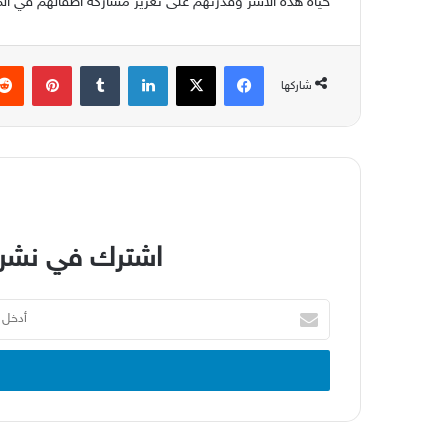
حياة هذه الأسر وقدرتهم على تعزيز مشاركة أطفالهم في ال
فيسبوك
‫X
لينكدإن
بينتير
شاركها
اشترك في نشرة
أدخل
بريدك
الإلكتروني