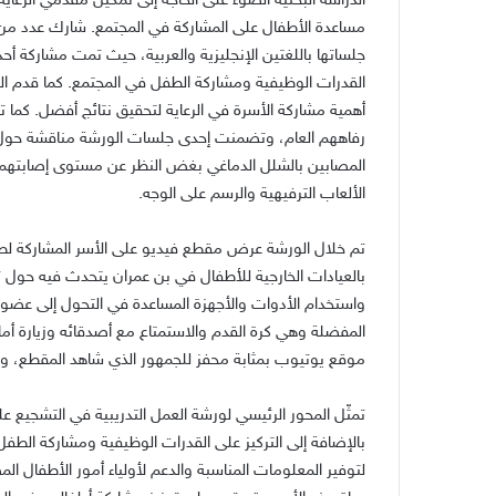
الدراسة البحثية الضوء على الحاجة إلى تمكين مقدمي الرعا
مساعدة الأطفال على المشاركة في المجتمع
.
شارك عدد من ا
جلساتها باللغتين الإنجليزية والعربية، حيث تمت مشاركة أح
القدرات الوظيفية ومشاركة الطفل في المجتمع
.
كما قدم ال
أهمية مشاركة الأسرة في الرعاية لتحقيق نتائج أفضل
.
كما ت
رفاههم العام، وتضمنت إحدى جلسات الورشة مناقشة حول ال
المصابين بالشلل الدماغي بغض النظر عن مستوى إصابتهم
الألعاب الترفيهية والرسم على الوجه
.
تم خلال الورشة عرض مقطع فيديو على الأسر المشاركة ل
بالعيادات الخارجية للأطفال في بن عمران يتحدث فيه حول ت
واستخدام الأدوات والأجهزة المساعدة في التحول إلى عضو 
المفضلة وهي كرة القدم والاستمتاع مع أصدقائه وزيارة أ
موقع يوتيوب بمثابة محفز للجمهور الذي شاهد المقطع، وخ
تمثّل المحور الرئيسي لورشة العمل التدريبية في التشجيع ع
بالإضافة إلى التركيز على القدرات الوظيفية ومشاركة الطف
لتوفير المعلومات المناسبة والدعم لأولياء أمور الأطفال ال