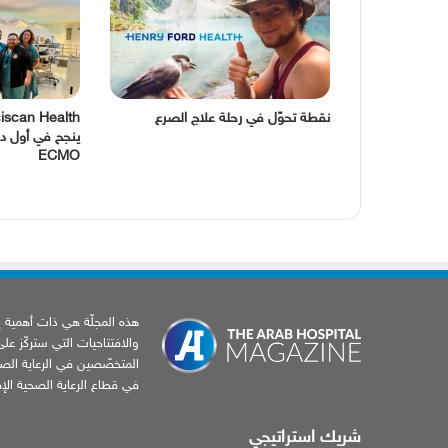
نقطة تحوّل في رحلة علاج الصرع
ciscan Health
ينجح في أول دم
ECMO
هذه المجلّة هي ذات أهمية إخب
والافتتاحيات التي ستركّز عل
المتخصّصين في الرعاية الصح
في قطاع الرعاية الصحية الإقل
شريك استراتيجي