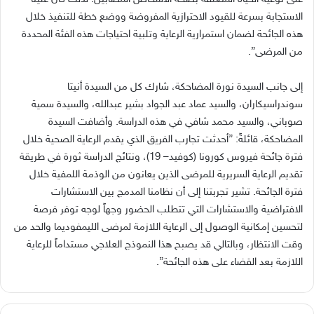
الاستجابة بسرعة للقيود الاحترازية المفروضة ووضع خطة للتنفيذ خلال
هذه الجائحة لضمان استمرارية الرعاية وتلبية احتياجات هذه الفئة المحددة
من المرضى
”.
إلى جانب السيدة نورة المضاحكة، شارك كل من السيدة أنيتا
سوندراسيكاران، والسيد عماد عبد الجواد بشير عبدالله، والسيدة سمية
صوباني، والسيد محمد شافي في هذه الدراسة
.
وأضافت السيدة
المضاحكة، قائلةً
: ”
أحدثت تجارب الفريق الذي يقدم الرعاية الصحية خلال
فترة جائحة فيروس كورونا
(
كوفيد
– 19)
، ونتائج الدراسة ثورة في طريقة
تقديم الرعاية السريرية للمرضى الذين يعانون من الوذمة اللمفية خلال
فترة الجائحة
.
تشير تجربتنا إلى أن نظامنا المدمج بين الاستشارات
الافتراضية والاستشارات التي تتطلب الحضور وجهاً لوجه توفر فرصة
لتحسين إمكانية الوصول إلى الرعاية اللازمة لمرضى الليمفوديما والحد من
وقت الانتظار، وبالتالي قد يصبح هذا النموذج العلاجي مستداماً للرعاية
اللازمة بعد القضاء على هذه الجائحة
”.