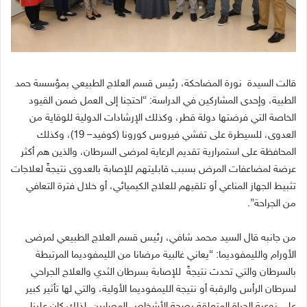
قالت السيدة
نورة المضاحكة، رئيس قسم العلاج الطبيعي بمؤسسة حمد
الطبية، وإحدى المشاركين في الدراسة
: “
احتجنا إلى العمل ضمن القيود
الخاصة التي فرضتها دولة قطر، وكذلك الإرشادات الدولية للوقاية من
العدوى، للسيطرة على تفشي فيروس كورونا
(
كوفيد
– 19)
، وكذلك
المحافظة على استمرارية تقديم الرعاية لمرضى السرطان، والذين هم أكثر
عرضة لمضاعفات المرض بسبب قابليتهم للإصابة بالعدوى نتيجةً لعلاجات
تثبيط الجهاز المناعي أو تلقيهم للعلاج الكيميائي، أو خلال فترة التعافي
من الجراحة
”.
من جانبه قال السيد محمد شافي، رئيس قسم العلاج الطبيعي لمرضى
الأورام والليمفوديما
: “
يعاني غالبية مرضانا من الليمفوديما المرتبطة
بالسرطان والتي تحدث نتيجةً
للإصابة بسرطان الثدي والعلاج الجراحي
لسرطان الرأس والرقبة أو نتيجة الليمفوديما الأولية، والتي لها تأثير كبير
على نوعية الحياة المتعلقة بصحة الأشخاص المصابين
.
لذلك كان علينا